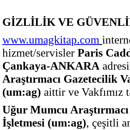
GİZLİLİK VE GÜVENLİ
www.umagkitap.com
intern
hizmet/servisler
Paris Cadd
Çankaya-ANKARA
adresi
Araştırmacı Gazetecilik Va
(
um:ag
)
aittir ve Vakfımız t
Uğur Mumcu Araştırmacı G
İşletmesi (
um:ag
)
, çeşitli 