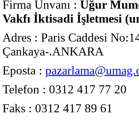
Firma Ünvanı :
Uğur Mumcu
Vakfı İktisadi İşletmesi (
u
Adres : Paris Caddesi No:1
Çankaya-.ANKARA
Eposta :
pazarlama@umag.o
Telefon : 0312 417 77 20
Faks : 0312 417 89 61