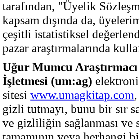
tarafından, "Üyelik Sözleşm
kapsam dışında da, üyelerim
çeşitli istatistiksel değerle
pazar araştırmalarında kullan
Uğur Mumcu Araştırmacı G
İşletmesi (
um:ag
)
elektronik
sitesi
www.umagkitap.com
,
gizli tutmayı, bunu bir sır
ve gizliliğin sağlanması ve 
tamamının veya herhangi bi