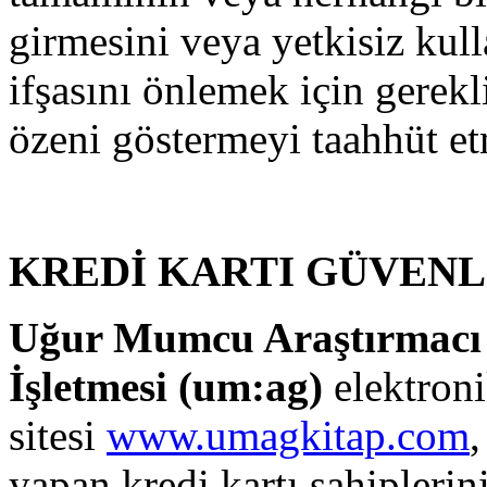
girmesini veya yetkisiz kul
ifşasını önlemek için gerekl
özeni göstermeyi taahhüt et
KREDİ KARTI GÜVENL
Uğur Mumcu Araştırmacı G
İşletmesi (
um:ag
)
elektronik
sitesi
www.umagkitap.com
,
yapan kredi kartı sahiplerin