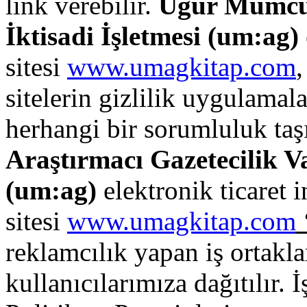
link verebilir.
Uğur Mumcu 
İktisadi İşletmesi (
um:ag
)
sitesi
www.umagkitap.com
,
sitelerin gizlilik uygulamala
herhangi bir sorumluluk ta
Araştırmacı Gazetecilik Va
(
um:ag
)
elektronik ticaret i
sitesi
www.umagkitap.com
reklamcılık yapan iş ortaklar
kullanıcılarımıza dağıtılır. 