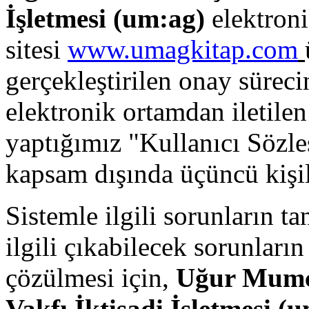
İşletmesi (
um:ag
)
elektronik
sitesi
www.umagkitap.com
gerçekleştirilen onay süreci
elektronik ortamdan iletilen 
yaptığımız "Kullanıcı Sözle
kapsam dışında üçüncü kişil
Sistemle ilgili sorunların t
ilgili çıkabilecek sorunları
çözülmesi için,
Uğur Mumcu
Vakfı İktisadi İşletmesi (
u