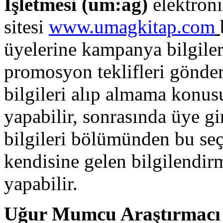
İşletmesi (
um:ag
)
elektronik
sitesi
www.umagkitap.com
üyelerine kampanya bilgileri
promosyon teklifleri gönder
bilgileri alıp almama konus
yapabilir, sonrasında üye gi
bilgileri bölümünden bu seçi
kendisine gelen bilgilendirm
yapabilir.
Uğur Mumcu Araştırmacı G