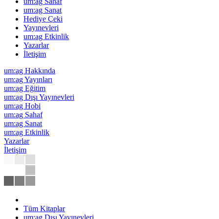
um:ag Sahaf
um:ag Sanat
Hediye Çeki
Yayınevleri
um:ag Etkinlik
Yazarlar
İletişim
um:ag Hakkında
um:ag Yayınları
um:ag Eğitim
um:ag Dışı Yayınevleri
um:ag Hobi
um:ag Sahaf
um:ag Sanat
um:ag Etkinlik
Yazarlar
İletişim
Tüm Kitaplar
um:ag Dışı Yayınevleri