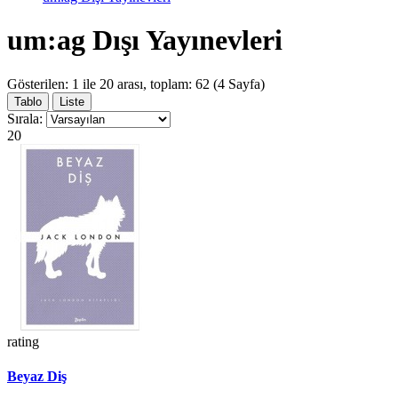
um:ag Dışı Yayınevleri
Gösterilen: 1 ile 20 arası, toplam: 62 (4 Sayfa)
Tablo
Liste
Sırala:
20
rating
Beyaz Diş