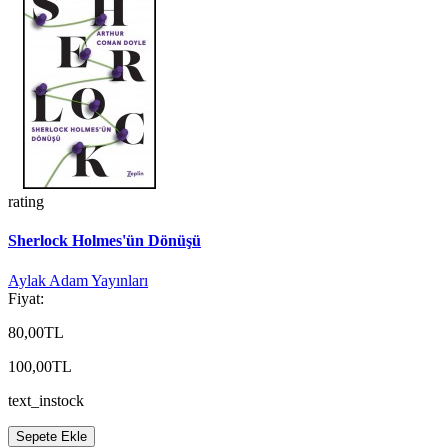
rating
Sherlock Holmes'ün Dönüşü
Aylak Adam Yayınları
Fiyat:
80,00TL
100,00TL
text_instock
Sepete Ekle