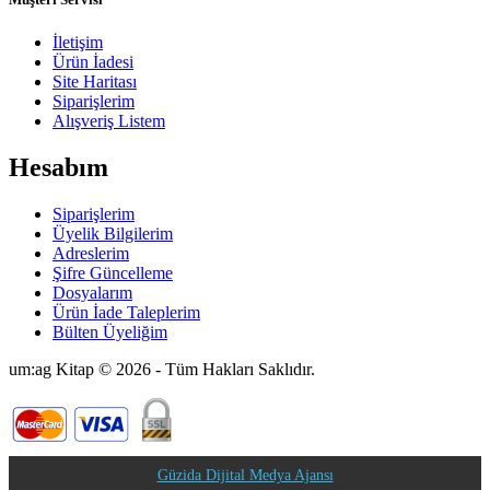
İletişim
Ürün İadesi
Site Haritası
Siparişlerim
Alışveriş Listem
Hesabım
Siparişlerim
Üyelik Bilgilerim
Adreslerim
Şifre Güncelleme
Dosyalarım
Ürün İade Taleplerim
Bülten Üyeliğim
um:ag Kitap © 2026 - Tüm Hakları Saklıdır.
Güzida Dijital Medya Ajansı