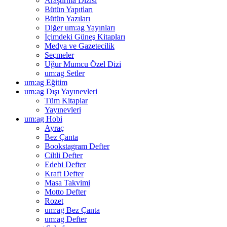
Araştırma Dizisi
Bütün Yapıtları
Bütün Yazıları
Diğer um:ag Yayınları
İçimdeki Güneş Kitapları
Medya ve Gazetecilik
Seçmeler
Uğur Mumcu Özel Dizi
um:ag Setler
um:ag Eğitim
um:ag Dışı Yayınevleri
Tüm Kitaplar
Yayınevleri
um:ag Hobi
Ayraç
Bez Çanta
Bookstagram Defter
Ciltli Defter
Edebi Defter
Kraft Defter
Masa Takvimi
Motto Defter
Rozet
um:ag Bez Çanta
um:ag Defter