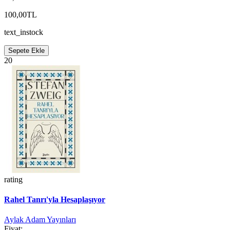
100,00TL
text_instock
Sepete Ekle
20
rating
Rahel Tanrı'yla Hesaplaşıyor
Aylak Adam Yayınları
Fiyat: