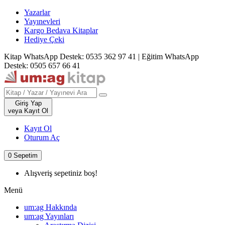
Yazarlar
Yayınevleri
Kargo Bedava Kitaplar
Hediye Çeki
Kitap WhatsApp Destek: 0535 362 97 41
|
Eğitim WhatsApp
Destek: 0505 657 66 41
Giriş Yap
veya Kayıt Ol
Kayıt Ol
Oturum Aç
0
Sepetim
Alışveriş sepetiniz boş!
Menü
um:ag Hakkında
um:ag Yayınları