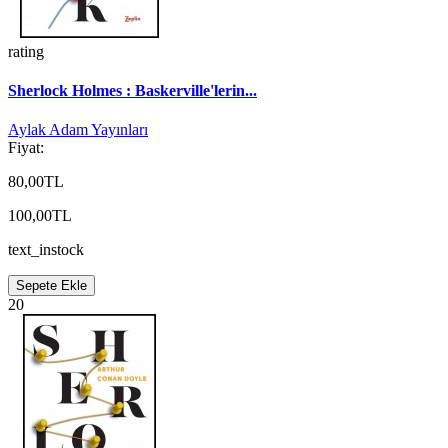
rating
Sherlock Holmes : Baskerville'lerin...
Aylak Adam Yayınları
Fiyat:
80,00TL
100,00TL
text_instock
Sepete Ekle
20