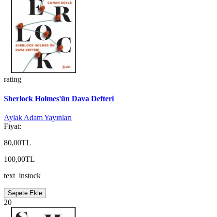
rating
Sherlock Holmes'ün Dava Defteri
Aylak Adam Yayınları
Fiyat:
80,00TL
100,00TL
text_instock
Sepete Ekle
20