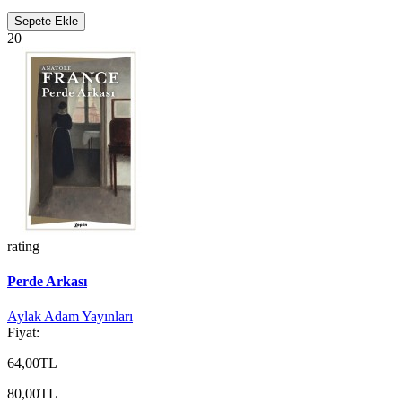
Sepete Ekle
20
rating
Perde Arkası
Aylak Adam Yayınları
Fiyat:
64,00TL
80,00TL