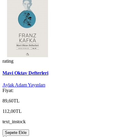
rating
Mavi Oktav Defterleri
Aylak Adam Yayınları
Fiyat:
89,60TL
112,00TL
text_instock
Sepete Ekle