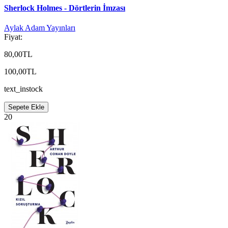
Sherlock Holmes - Dörtlerin İmzası
Aylak Adam Yayınları
Fiyat:
80,00TL
100,00TL
text_instock
Sepete Ekle
20