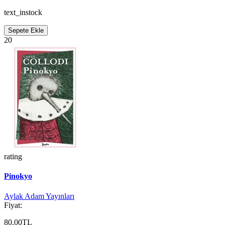
text_instock
Sepete Ekle
20
rating
Pinokyo
Aylak Adam Yayınları
Fiyat:
80,00TL