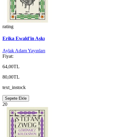
rating
Erika Ewald'in Aşkı
Aylak Adam Yayınları
Fiyat:
64,00TL
80,00TL
text_instock
Sepete Ekle
20