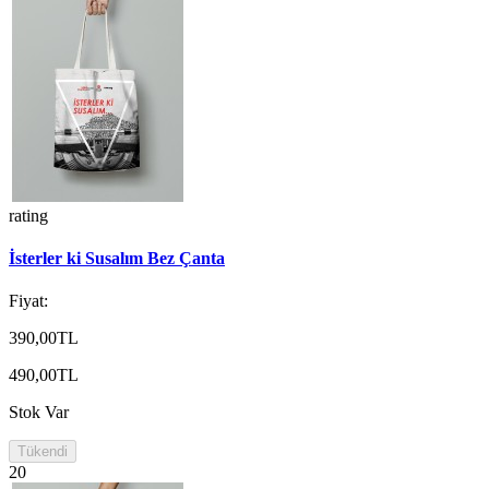
rating
İsterler ki Susalım Bez Çanta
Fiyat:
390,00TL
490,00TL
Stok Var
Tükendi
20