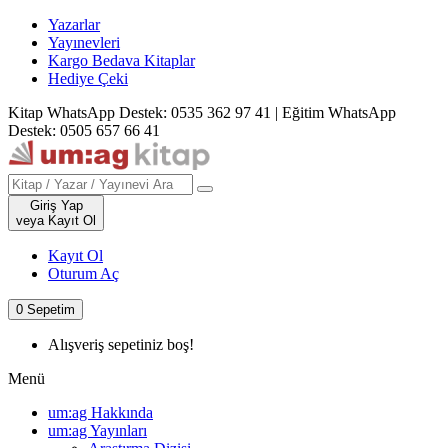
Yazarlar
Yayınevleri
Kargo Bedava Kitaplar
Hediye Çeki
Kitap WhatsApp Destek: 0535 362 97 41
|
Eğitim WhatsApp
Destek: 0505 657 66 41
Giriş Yap
veya Kayıt Ol
Kayıt Ol
Oturum Aç
0
Sepetim
Alışveriş sepetiniz boş!
Menü
um:ag Hakkında
um:ag Yayınları