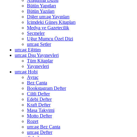
Araştırma Dizisi
Bütün Yapıtları
Bütün Yazıları
Diğer um:ag Yayınları
İçimdeki Güneş Kitapları
Medya ve Gazetecilik
Seçmeler
Uğur Mumcu Özel Dizi
um:ag Setler
um:ag Eğitim
um:ag Dışı Yayınevleri
Tüm Kitaplar
Yayınevleri
um:ag Hobi
Ayraç
Bez Çanta
Bookstagram Defter
Ciltli Defter
Edebi Defter
Kraft Defter
Masa Takvimi
Motto Defter
Rozet
um:ag Bez Çanta
um:ag Defter