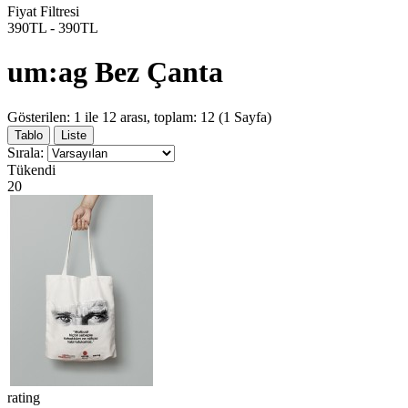
Fiyat Filtresi
390TL
-
390TL
um:ag Bez Çanta
Gösterilen: 1 ile 12 arası, toplam: 12 (1 Sayfa)
Tablo
Liste
Sırala:
Tükendi
20
rating