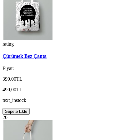
rating
Çürümek Bez Çanta
Fiyat:
390,00TL
490,00TL
text_instock
Sepete Ekle
20