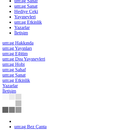
um:ag Sahaf
um:ag Sanat
Hediye Çeki
Yayınevleri
um:ag Etkinlik
Yazarlar
İletişim
um:ag Hakkında
um:ag Yayınları
um:ag Eğitim
um:ag Dışı Yayınevleri
um:ag Hobi
um:ag Sahaf
um:ag Sanat
um:ag Etkinlik
Yazarlar
İletişim
um:ag Bez Çanta