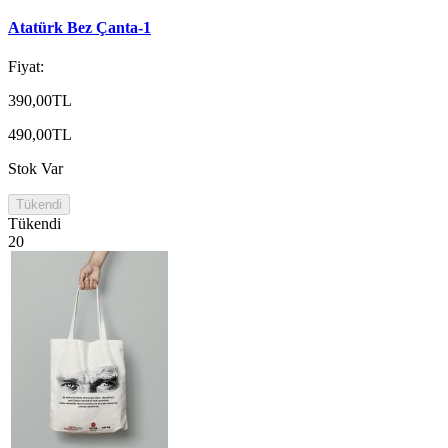
Atatürk Bez Çanta-1
Fiyat:
390,00TL
490,00TL
Stok Var
Tükendi
Tükendi
20