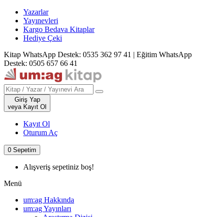
Yazarlar
Yayınevleri
Kargo Bedava Kitaplar
Hediye Çeki
Kitap WhatsApp Destek: 0535 362 97 41
|
Eğitim WhatsApp
Destek: 0505 657 66 41
Giriş Yap
veya Kayıt Ol
Kayıt Ol
Oturum Aç
0
Sepetim
Alışveriş sepetiniz boş!
Menü
um:ag Hakkında
um:ag Yayınları