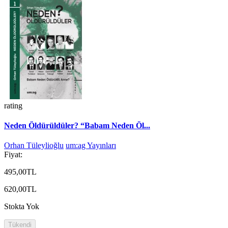
rating
Neden Öldürüldüler? “Babam Neden Öl...
Orhan Tüleylioğlu
um:ag Yayınları
Fiyat:
495,00TL
620,00TL
Stokta Yok
Tükendi