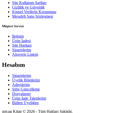
Site Kullanım Şartları
Gizlilik ve Güvenlik
Kişisel Verilerin Korunması
Mesafeli Satış Sözleşmesi
Müşteri Servisi
İletişim
Ürün İadesi
Site Haritası
Siparişlerim
Alışveriş Listem
Hesabım
Siparişlerim
Üyelik Bilgilerim
Adreslerim
Şifre Güncelleme
Dosyalarım
Ürün İade Taleplerim
Bülten Üyeliğim
um:ag Kitap © 2026 - Tüm Hakları Saklıdır.