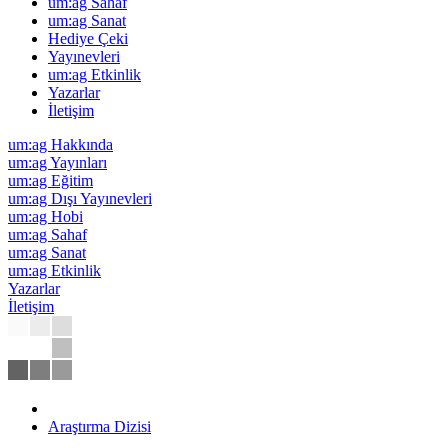
um:ag Sahaf
um:ag Sanat
Hediye Çeki
Yayınevleri
um:ag Etkinlik
Yazarlar
İletişim
um:ag Hakkında
um:ag Yayınları
um:ag Eğitim
um:ag Dışı Yayınevleri
um:ag Hobi
um:ag Sahaf
um:ag Sanat
um:ag Etkinlik
Yazarlar
İletişim
Araştırma Dizisi