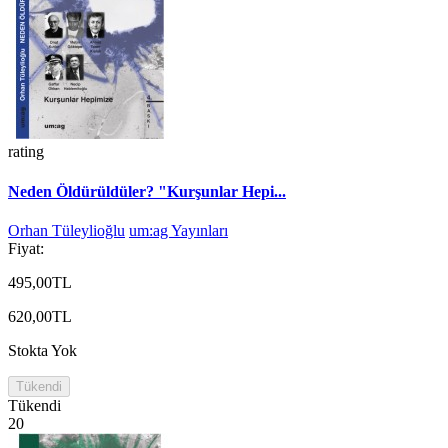
rating
Neden Öldürüldüler? "Kurşunlar Hepi...
Orhan Tüleylioğlu
um:ag Yayınları
Fiyat:
495,00TL
620,00TL
Stokta Yok
Tükendi
Tükendi
20