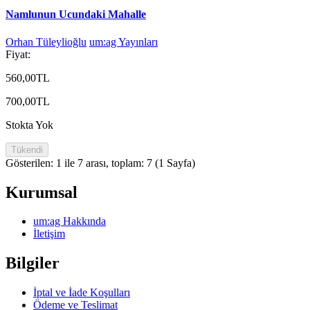
Namlunun Ucundaki Mahalle
Orhan Tüleylioğlu
um:ag Yayınları
Fiyat:
560,00TL
700,00TL
Stokta Yok
Tükendi
Gösterilen: 1 ile 7 arası, toplam: 7 (1 Sayfa)
Kurumsal
um:ag Hakkında
İletişim
Bilgiler
İptal ve İade Koşulları
Ödeme ve Teslimat