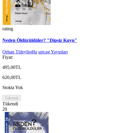
rating
Neden Öldürüldüler? "Dipsiz Kuyu"
Orhan Tüleylioğlu
um:ag Yayınları
Fiyat:
495,00TL
620,00TL
Stokta Yok
Tükendi
Tükendi
20