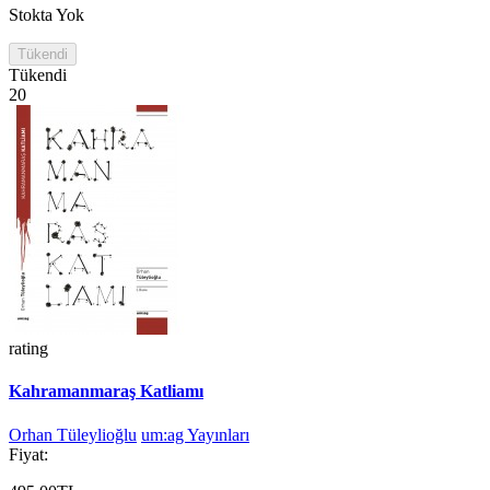
Stokta Yok
Tükendi
Tükendi
20
rating
Kahramanmaraş Katliamı
Orhan Tüleylioğlu
um:ag Yayınları
Fiyat: