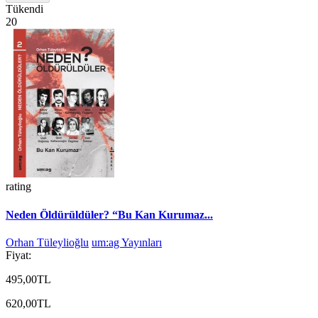
Tükendi
20
rating
Neden Öldürüldüler? “Bu Kan Kurumaz...
Orhan Tüleylioğlu
um:ag Yayınları
Fiyat:
495,00TL
620,00TL