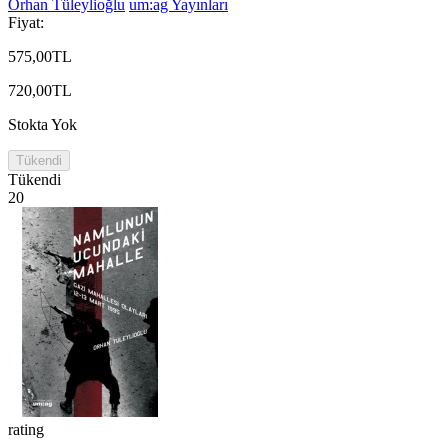
Orhan Tüleylioğlu
um:ag Yayınları
Fiyat:
575,00TL
720,00TL
Stokta Yok
Tükendi
Tükendi
20
rating