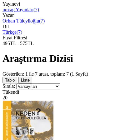
Yayınevi
um:ag Yayınları(7)
Yazar
Orhan Tüleylioğlu(7)
Dil
Türkçe(7)
Fiyat Filtresi
495TL
-
575TL
Araştırma Dizisi
Gösterilen: 1 ile 7 arası, toplam: 7 (1 Sayfa)
Tablo
Liste
Sırala:
Tükendi
20