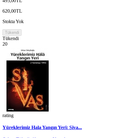
495,00TL
620,00TL
Stokta Yok
Tükendi
Tükendi
20
rating
Yüreklerimiz Hala Yangın Yeri: Siva...