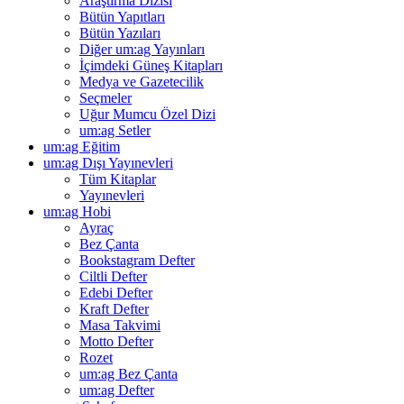
Araştırma Dizisi
Bütün Yapıtları
Bütün Yazıları
Diğer um:ag Yayınları
İçimdeki Güneş Kitapları
Medya ve Gazetecilik
Seçmeler
Uğur Mumcu Özel Dizi
um:ag Setler
um:ag Eğitim
um:ag Dışı Yayınevleri
Tüm Kitaplar
Yayınevleri
um:ag Hobi
Ayraç
Bez Çanta
Bookstagram Defter
Ciltli Defter
Edebi Defter
Kraft Defter
Masa Takvimi
Motto Defter
Rozet
um:ag Bez Çanta
um:ag Defter