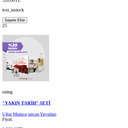
520,00TL
text_instock
Sepete Ekle
25
rating
"YAKIN TARİH" SETİ
Uğur Mumcu
um:ag Yayınları
Fiyat: