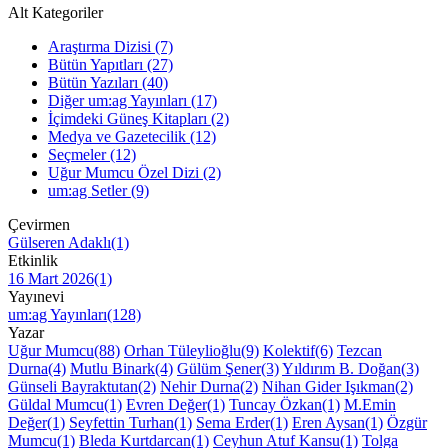
Alt Kategoriler
Araştırma Dizisi (7)
Bütün Yapıtları (27)
Bütün Yazıları (40)
Diğer um:ag Yayınları (17)
İçimdeki Güneş Kitapları (2)
Medya ve Gazetecilik (12)
Seçmeler (12)
Uğur Mumcu Özel Dizi (2)
um:ag Setler (9)
Çevirmen
Gülseren Adaklı(1)
Etkinlik
16 Mart 2026(1)
Yayınevi
um:ag Yayınları(128)
Yazar
Uğur Mumcu(88)
Orhan Tüleylioğlu(9)
Kolektif(6)
Tezcan
Durna(4)
Mutlu Binark(4)
Gülüm Şener(3)
Yıldırım B. Doğan(3)
Günseli Bayraktutan(2)
Nehir Durna(2)
Nihan Gider Işıkman(2)
Güldal Mumcu(1)
Evren Değer(1)
Tuncay Özkan(1)
M.Emin
Değer(1)
Seyfettin Turhan(1)
Sema Erder(1)
Eren Aysan(1)
Özgür
Mumcu(1)
Bleda Kurtdarcan(1)
Ceyhun Atuf Kansu(1)
Tolga