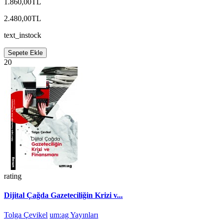
1.860,00TL
2.480,00TL
text_instock
Sepete Ekle
20
rating
Dijital Çağda Gazeteciliğin Krizi v...
Tolga Çevikel
um:ag Yayınları