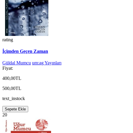
rating
İçimden Geçen Zaman
Güldal Mumcu
um:ag Yayınları
Fiyat:
400,00TL
500,00TL
text_instock
Sepete Ekle
20