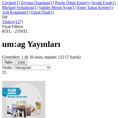
Çevikel(1)
Zeynep Özarslan(1)
Perrin Öğün Emre(1)
Sevda Ünal(1)
Michael Schudson(1)
Vahdet Mesut Ayan(1)
Emre Tansu Keten(1)
Aslı Kotaman(1)
Erkut Özal(1)
Dil
Türkçe(127)
Fiyat Filtresi
85TL
-
2350TL
um:ag Yayınları
Gösterilen: 1 ile 20 arası, toplam: 122 (7 Sayfa)
Tablo
Liste
Sırala:
25