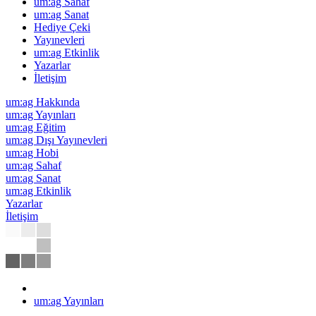
um:ag Sahaf
um:ag Sanat
Hediye Çeki
Yayınevleri
um:ag Etkinlik
Yazarlar
İletişim
um:ag Hakkında
um:ag Yayınları
um:ag Eğitim
um:ag Dışı Yayınevleri
um:ag Hobi
um:ag Sahaf
um:ag Sanat
um:ag Etkinlik
Yazarlar
İletişim
um:ag Yayınları