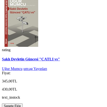
rating
Saklı Devletin Güncesi "ÇATLI vs"
Uğur Mumcu
um:ag Yayınları
Fiyat:
345,00TL
430,00TL
text_instock
Sepete Ekle