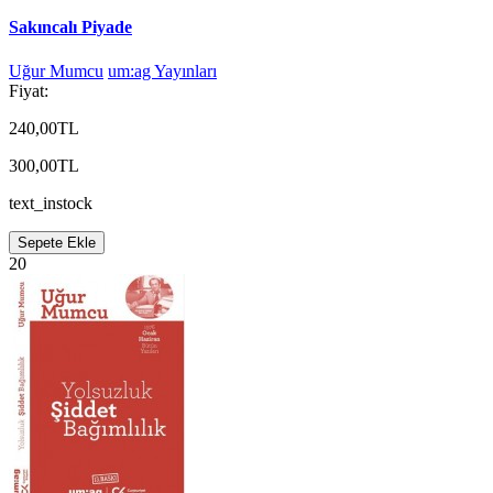
Sakıncalı Piyade
Uğur Mumcu
um:ag Yayınları
Fiyat:
240,00TL
300,00TL
text_instock
Sepete Ekle
20