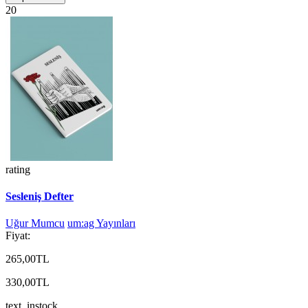
20
rating
Sesleniş Defter
Uğur Mumcu
um:ag Yayınları
Fiyat:
265,00TL
330,00TL
text_instock