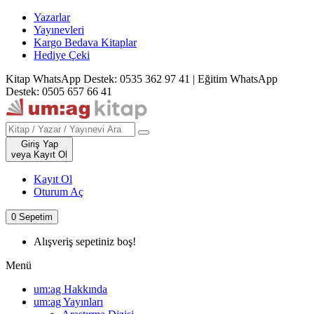
Yazarlar
Yayınevleri
Kargo Bedava Kitaplar
Hediye Çeki
Kitap WhatsApp Destek: 0535 362 97 41
|
Eğitim WhatsApp
Destek: 0505 657 66 41
Giriş Yap
veya Kayıt Ol
Kayıt Ol
Oturum Aç
0
Sepetim
Alışveriş sepetiniz boş!
Menü
um:ag Hakkında
um:ag Yayınları