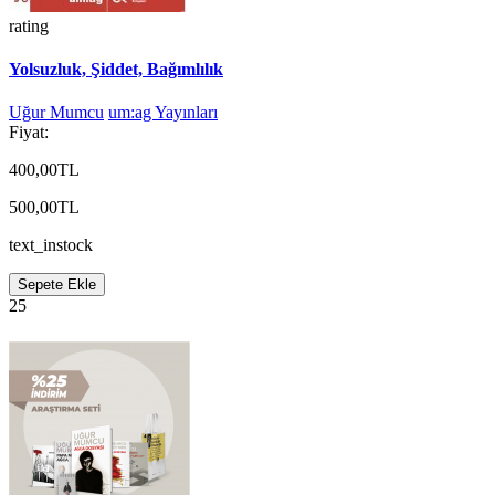
rating
Yolsuzluk, Şiddet, Bağımlılık
Uğur Mumcu
um:ag Yayınları
Fiyat:
400,00TL
500,00TL
text_instock
Sepete Ekle
25