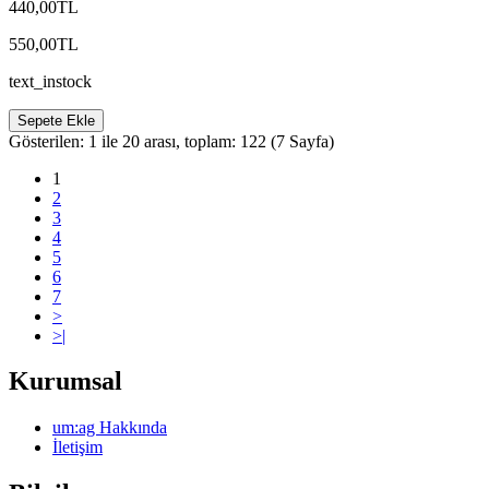
440,00TL
550,00TL
text_instock
Sepete Ekle
Gösterilen: 1 ile 20 arası, toplam: 122 (7 Sayfa)
1
2
3
4
5
6
7
>
>|
Kurumsal
um:ag Hakkında
İletişim