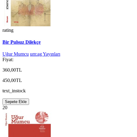
rating
Bir Pulsuz Dilekçe
Uğur Mumcu
um:ag Yayınları
Fiyat:
360,00TL
450,00TL
text_instock
Sepete Ekle
20