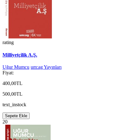
rating
Milliyetçilik A.Ş.
Uğur Mumcu
um:ag Yayınları
Fiyat:
400,00TL
500,00TL
text_instock
Sepete Ekle
20