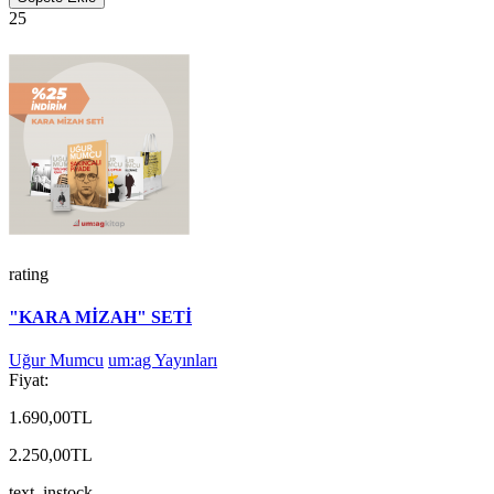
25
rating
"KARA MİZAH" SETİ
Uğur Mumcu
um:ag Yayınları
Fiyat:
1.690,00TL
2.250,00TL
text_instock