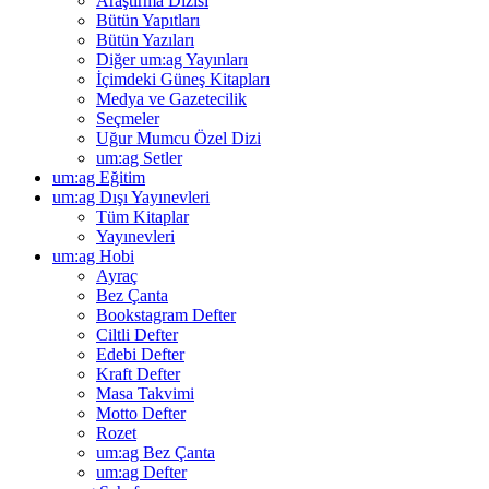
Araştırma Dizisi
Bütün Yapıtları
Bütün Yazıları
Diğer um:ag Yayınları
İçimdeki Güneş Kitapları
Medya ve Gazetecilik
Seçmeler
Uğur Mumcu Özel Dizi
um:ag Setler
um:ag Eğitim
um:ag Dışı Yayınevleri
Tüm Kitaplar
Yayınevleri
um:ag Hobi
Ayraç
Bez Çanta
Bookstagram Defter
Ciltli Defter
Edebi Defter
Kraft Defter
Masa Takvimi
Motto Defter
Rozet
um:ag Bez Çanta
um:ag Defter