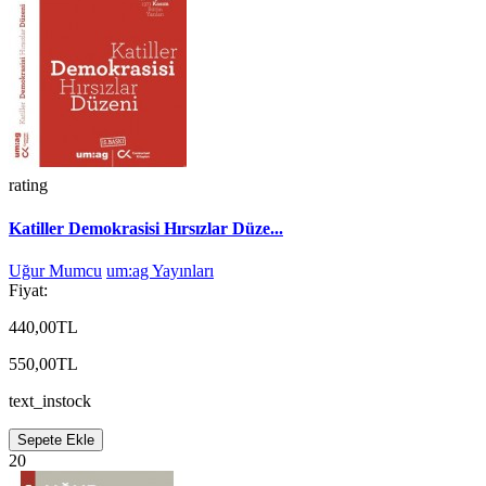
rating
Katiller Demokrasisi Hırsızlar Düze...
Uğur Mumcu
um:ag Yayınları
Fiyat:
440,00TL
550,00TL
text_instock
Sepete Ekle
20