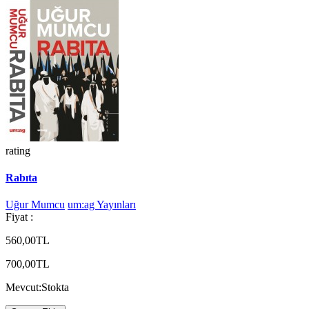
rating
Rabıta
Uğur Mumcu
um:ag Yayınları
Fiyat :
560,00TL
700,00TL
Mevcut:
Stokta