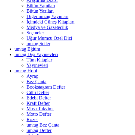
Araştırma Dizisi
Bütün Yapıtları
Bütün Yazıları
Diğer um:ag Yayınları
İçimdeki Güneş Kitapları
Medya ve Gazetecilik
Seçmeler
Uğur Mumcu Özel Dizi
um:ag Setler
um:ag Eğitim
um:ag Dışı Yayınevleri
Tüm Kitaplar
Yayınevleri
um:ag Hobi
Ayraç
Bez Çanta
Bookstagram Defter
Ciltli Defter
Edebi Defter
Kraft Defter
Masa Takvimi
Motto Defter
Rozet
um:ag Bez Çanta
um:ag Defter