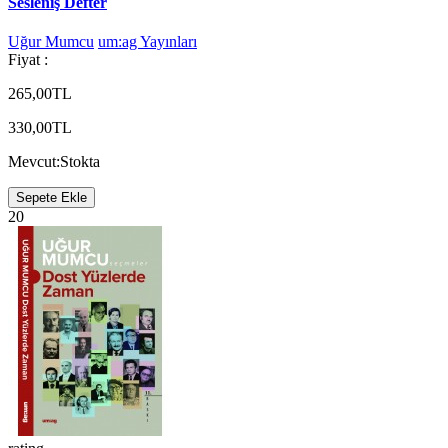
Sesleniş Defter
Uğur Mumcu
um:ag Yayınları
Fiyat :
265,00TL
330,00TL
Mevcut:
Stokta
Sepete Ekle
20