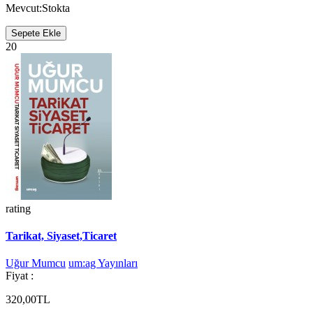
Mevcut:
Stokta
Sepete Ekle
20
rating
Tarikat, Siyaset,Ticaret
Uğur Mumcu
um:ag Yayınları
Fiyat :
320,00TL