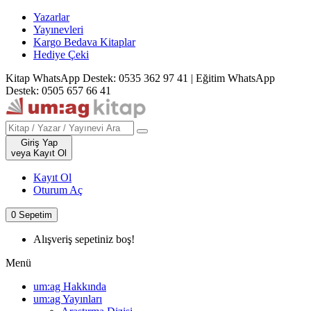
Yazarlar
Yayınevleri
Kargo Bedava Kitaplar
Hediye Çeki
Kitap WhatsApp Destek: 0535 362 97 41
|
Eğitim WhatsApp
Destek: 0505 657 66 41
Giriş Yap
veya Kayıt Ol
Kayıt Ol
Oturum Aç
0
Sepetim
Alışveriş sepetiniz boş!
Menü
um:ag Hakkında
um:ag Yayınları