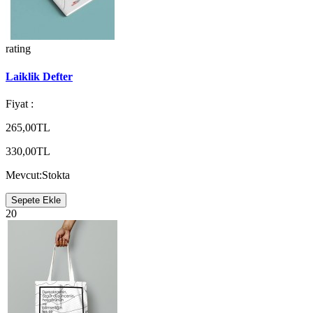
rating
Laiklik Defter
Fiyat :
265,00TL
330,00TL
Mevcut:
Stokta
Sepete Ekle
20