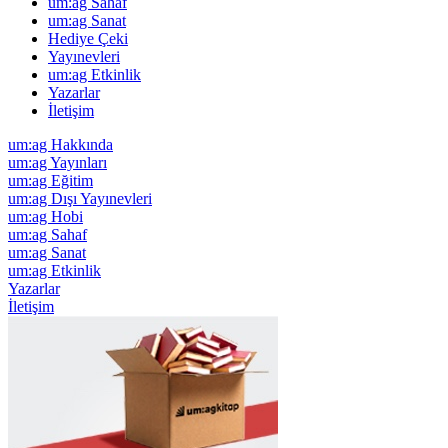
um:ag Sahaf
um:ag Sanat
Hediye Çeki
Yayınevleri
um:ag Etkinlik
Yazarlar
İletişim
um:ag Hakkında
um:ag Yayınları
um:ag Eğitim
um:ag Dışı Yayınevleri
um:ag Hobi
um:ag Sahaf
um:ag Sanat
um:ag Etkinlik
Yazarlar
İletişim