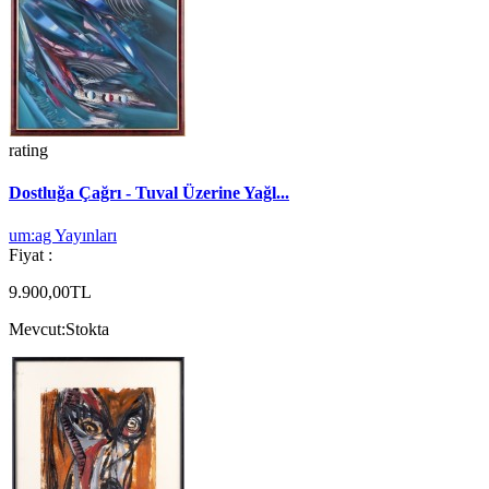
rating
Dostluğa Çağrı - Tuval Üzerine Yağl...
um:ag Yayınları
Fiyat :
9.900,00TL
Mevcut:
Stokta