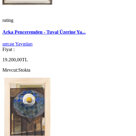
rating
Arka Penceremden - Tuval Üzerine Ya...
um:ag Yayınları
Fiyat :
19.200,00TL
Mevcut:
Stokta