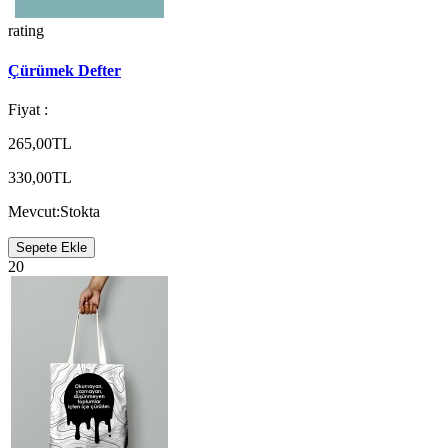
rating
Çürümek Defter
Fiyat :
265,00TL
330,00TL
Mevcut:
Stokta
Sepete Ekle
20