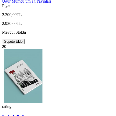
Uğur Mumcu
um:ag Yayınları
Fiyat :
2.200,00TL
2.930,00TL
Mevcut:
Stokta
Sepete Ekle
20
rating