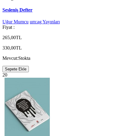
Sesleniş Defter
Uğur Mumcu
um:ag Yayınları
Fiyat :
265,00TL
330,00TL
Mevcut:
Stokta
Sepete Ekle
20