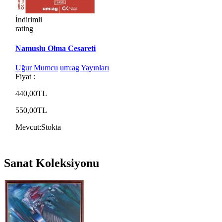
İndirimli
rating
Namuslu Olma Cesareti
Uğur Mumcu
um:ag Yayınları
Fiyat :
440,00TL
550,00TL
Mevcut:
Stokta
Sanat Koleksiyonu