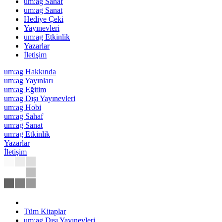
um:ag Sahaf
um:ag Sanat
Hediye Çeki
Yayınevleri
um:ag Etkinlik
Yazarlar
İletişim
um:ag Hakkında
um:ag Yayınları
um:ag Eğitim
um:ag Dışı Yayınevleri
um:ag Hobi
um:ag Sahaf
um:ag Sanat
um:ag Etkinlik
Yazarlar
İletişim
Tüm Kitaplar
um:ag Dışı Yayınevleri