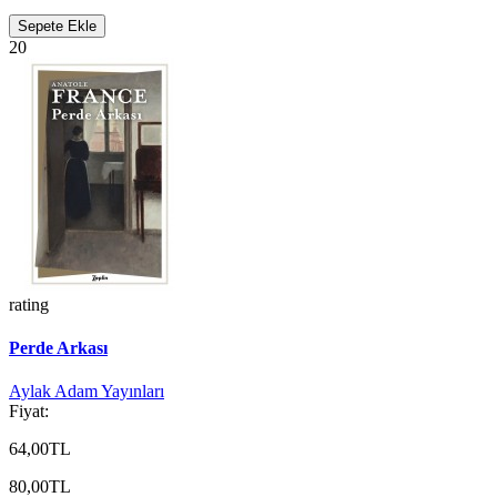
Sepete Ekle
20
rating
Perde Arkası
Aylak Adam Yayınları
Fiyat:
64,00TL
80,00TL