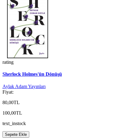
rating
Sherlock Holmes'ün Dönüşü
Aylak Adam Yayınları
Fiyat:
80,00TL
100,00TL
text_instock
Sepete Ekle