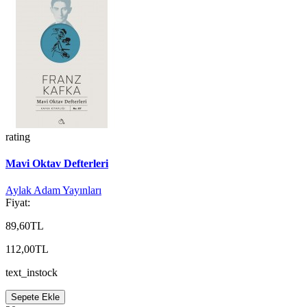
rating
Mavi Oktav Defterleri
Aylak Adam Yayınları
Fiyat:
89,60TL
112,00TL
text_instock
Sepete Ekle