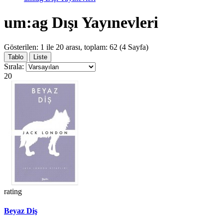
um:ag Dışı Yayınevleri
Gösterilen: 1 ile 20 arası, toplam: 62 (4 Sayfa)
Tablo
Liste
Sırala:
20
rating
Beyaz Diş