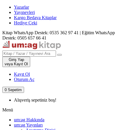
Yazarlar
Yayınevleri
Kargo Bedava Kitaplar
Hediye Çeki
Kitap WhatsApp Destek: 0535 362 97 41
|
Eğitim WhatsApp
Destek: 0505 657 66 41
Giriş Yap
veya Kayıt Ol
Kayıt Ol
Oturum Aç
0
Sepetim
Alışveriş sepetiniz boş!
Menü
um:ag Hakkında
um:ag Yayınları