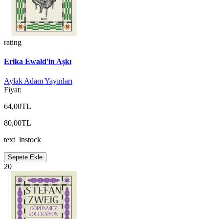
rating
Erika Ewald'in Aşkı
Aylak Adam Yayınları
Fiyat:
64,00TL
80,00TL
text_instock
Sepete Ekle
20