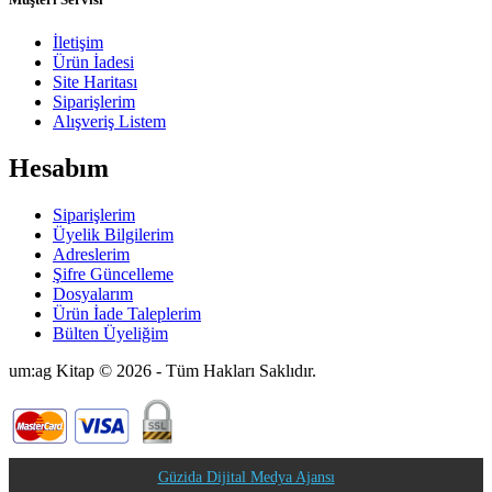
İletişim
Ürün İadesi
Site Haritası
Siparişlerim
Alışveriş Listem
Hesabım
Siparişlerim
Üyelik Bilgilerim
Adreslerim
Şifre Güncelleme
Dosyalarım
Ürün İade Taleplerim
Bülten Üyeliğim
um:ag Kitap © 2026 - Tüm Hakları Saklıdır.
Güzida Dijital Medya Ajansı