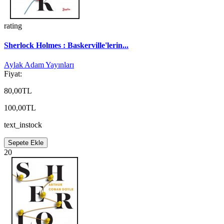
rating
Sherlock Holmes : Baskerville'lerin...
Aylak Adam Yayınları
Fiyat:
80,00TL
100,00TL
text_instock
Sepete Ekle
20