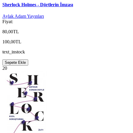
Sherlock Holmes - Dörtlerin İmzası
Aylak Adam Yayınları
Fiyat:
80,00TL
100,00TL
text_instock
Sepete Ekle
20