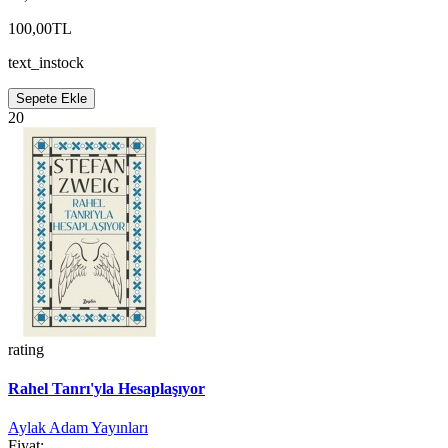
100,00TL
text_instock
Sepete Ekle
20
rating
Rahel Tanrı'yla Hesaplaşıyor
Aylak Adam Yayınları
Fiyat: