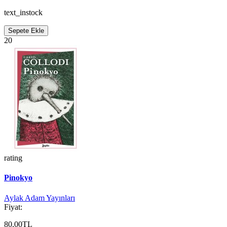
text_instock
Sepete Ekle
20
rating
Pinokyo
Aylak Adam Yayınları
Fiyat:
80,00TL