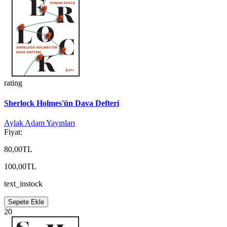
rating
Sherlock Holmes'ün Dava Defteri
Aylak Adam Yayınları
Fiyat:
80,00TL
100,00TL
text_instock
Sepete Ekle
20