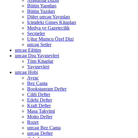
Araştırma Dizisi
Bütün Yapıtları
Bütün Yazıları
Diğer um:ag Yayınları
İçimdeki Güneş Kitapları
Medya ve Gazetecilik
Seçmeler
Uğur Mumcu Özel Dizi
um:ag Setler
um:ag Eğitim
um:ag Dışı Yayınevleri
Tüm Kitaplar
Yayınevleri
um:ag Hobi
Ayraç
Bez Çanta
Bookstagram Defter
Ciltli Defter
Edebi Defter
Kraft Defter
Masa Takvimi
Motto Defter
Rozet
um:ag Bez Çanta
um:ag Defter