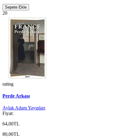
Sepete Ekle
20
rating
Perde Arkası
Aylak Adam Yayınları
Fiyat:
64,00TL
80,00TL