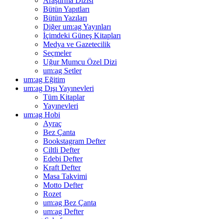
Araştırma Dizisi
Bütün Yapıtları
Bütün Yazıları
Diğer um:ag Yayınları
İçimdeki Güneş Kitapları
Medya ve Gazetecilik
Seçmeler
Uğur Mumcu Özel Dizi
um:ag Setler
um:ag Eğitim
um:ag Dışı Yayınevleri
Tüm Kitaplar
Yayınevleri
um:ag Hobi
Ayraç
Bez Çanta
Bookstagram Defter
Ciltli Defter
Edebi Defter
Kraft Defter
Masa Takvimi
Motto Defter
Rozet
um:ag Bez Çanta
um:ag Defter