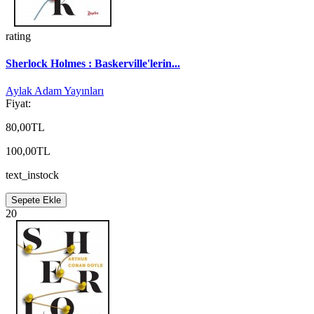
rating
Sherlock Holmes : Baskerville'lerin...
Aylak Adam Yayınları
Fiyat:
80,00TL
100,00TL
text_instock
Sepete Ekle
20