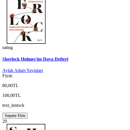
rating
Sherlock Holmes'ün Dava Defteri
Aylak Adam Yayınları
Fiyat:
80,00TL
100,00TL
text_instock
Sepete Ekle
20