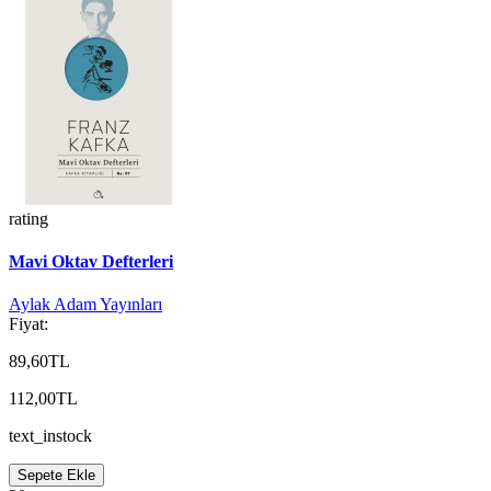
rating
Mavi Oktav Defterleri
Aylak Adam Yayınları
Fiyat:
89,60TL
112,00TL
text_instock
Sepete Ekle