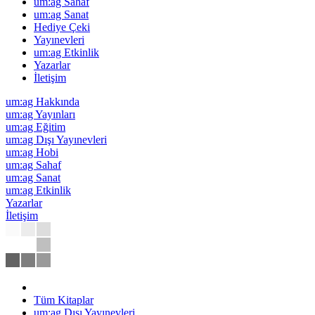
um:ag Sahaf
um:ag Sanat
Hediye Çeki
Yayınevleri
um:ag Etkinlik
Yazarlar
İletişim
um:ag Hakkında
um:ag Yayınları
um:ag Eğitim
um:ag Dışı Yayınevleri
um:ag Hobi
um:ag Sahaf
um:ag Sanat
um:ag Etkinlik
Yazarlar
İletişim
Tüm Kitaplar
um:ag Dışı Yayınevleri