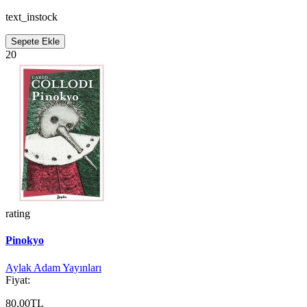
text_instock
Sepete Ekle
20
rating
Pinokyo
Aylak Adam Yayınları
Fiyat:
80,00TL