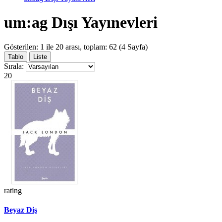
um:ag Dışı Yayınevleri
Gösterilen: 1 ile 20 arası, toplam: 62 (4 Sayfa)
Tablo
Liste
Sırala:
20
rating
Beyaz Diş