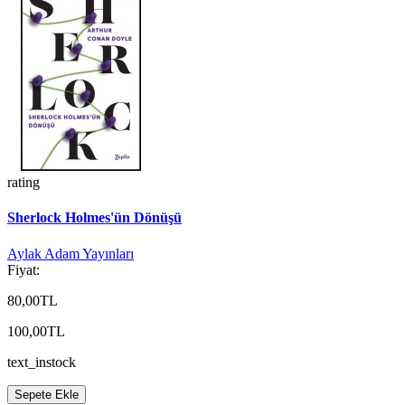
rating
Sherlock Holmes'ün Dönüşü
Aylak Adam Yayınları
Fiyat:
80,00TL
100,00TL
text_instock
Sepete Ekle