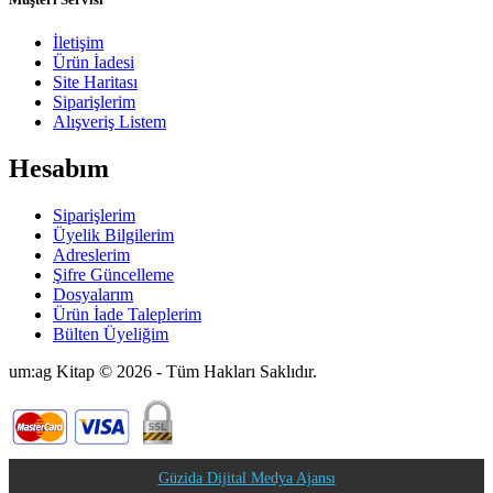
İletişim
Ürün İadesi
Site Haritası
Siparişlerim
Alışveriş Listem
Hesabım
Siparişlerim
Üyelik Bilgilerim
Adreslerim
Şifre Güncelleme
Dosyalarım
Ürün İade Taleplerim
Bülten Üyeliğim
um:ag Kitap © 2026 - Tüm Hakları Saklıdır.
Güzida Dijital Medya Ajansı