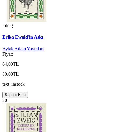
rating
Erika Ewald'in Aşkı
Aylak Adam Yayınları
Fiyat:
64,00TL
80,00TL
text_instock
Sepete Ekle
20