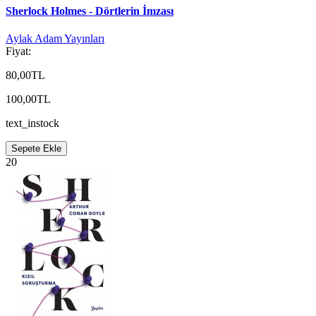
Sherlock Holmes - Dörtlerin İmzası
Aylak Adam Yayınları
Fiyat:
80,00TL
100,00TL
text_instock
Sepete Ekle
20