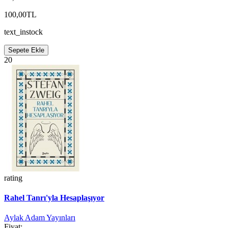
100,00TL
text_instock
Sepete Ekle
20
rating
Rahel Tanrı'yla Hesaplaşıyor
Aylak Adam Yayınları
Fiyat: