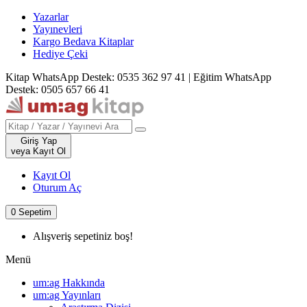
Yazarlar
Yayınevleri
Kargo Bedava Kitaplar
Hediye Çeki
Kitap WhatsApp Destek: 0535 362 97 41
|
Eğitim WhatsApp
Destek: 0505 657 66 41
Giriş Yap
veya Kayıt Ol
Kayıt Ol
Oturum Aç
0
Sepetim
Alışveriş sepetiniz boş!
Menü
um:ag Hakkında
um:ag Yayınları