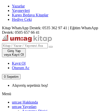
Yazarlar
Yayınevleri
Kargo Bedava Kitaplar
Hediye Çeki
Kitap WhatsApp Destek: 0535 362 97 41
|
Eğitim WhatsApp
Destek: 0505 657 66 41
Giriş Yap
veya Kayıt Ol
Kayıt Ol
Oturum Aç
0
Sepetim
Alışveriş sepetiniz boş!
Menü
um:ag Hakkında
um:ag Yayınları