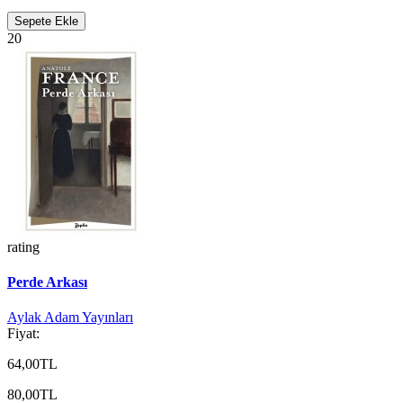
Sepete Ekle
20
rating
Perde Arkası
Aylak Adam Yayınları
Fiyat:
64,00TL
80,00TL