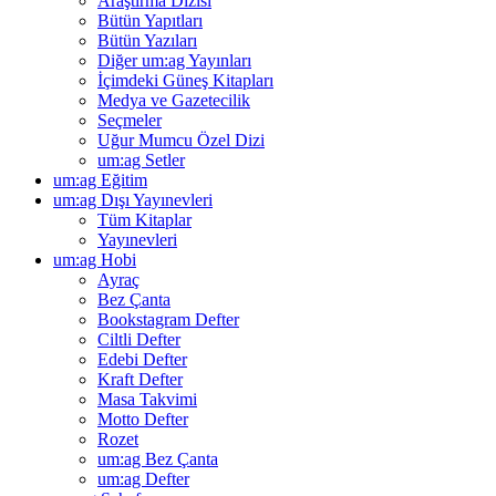
Araştırma Dizisi
Bütün Yapıtları
Bütün Yazıları
Diğer um:ag Yayınları
İçimdeki Güneş Kitapları
Medya ve Gazetecilik
Seçmeler
Uğur Mumcu Özel Dizi
um:ag Setler
um:ag Eğitim
um:ag Dışı Yayınevleri
Tüm Kitaplar
Yayınevleri
um:ag Hobi
Ayraç
Bez Çanta
Bookstagram Defter
Ciltli Defter
Edebi Defter
Kraft Defter
Masa Takvimi
Motto Defter
Rozet
um:ag Bez Çanta
um:ag Defter