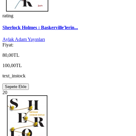
rating
Sherlock Holmes : Baskerville'lerin...
Aylak Adam Yayınları
Fiyat:
80,00TL
100,00TL
text_instock
Sepete Ekle
20