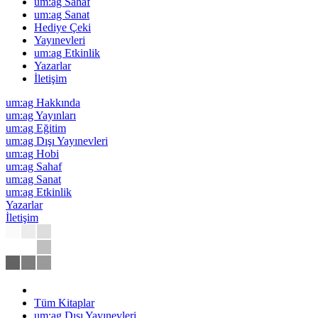
um:ag Sahaf
um:ag Sanat
Hediye Çeki
Yayınevleri
um:ag Etkinlik
Yazarlar
İletişim
um:ag Hakkında
um:ag Yayınları
um:ag Eğitim
um:ag Dışı Yayınevleri
um:ag Hobi
um:ag Sahaf
um:ag Sanat
um:ag Etkinlik
Yazarlar
İletişim
Tüm Kitaplar
um:ag Dışı Yayınevleri