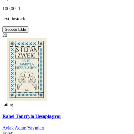
100,00TL
text_instock
Sepete Ekle
20
rating
Rahel Tanrı'yla Hesaplaşıyor
Aylak Adam Yayınları
Fiyat: