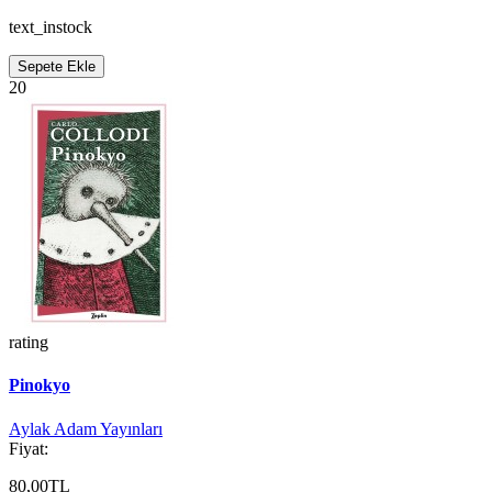
text_instock
Sepete Ekle
20
rating
Pinokyo
Aylak Adam Yayınları
Fiyat:
80,00TL