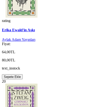
rating
Erika Ewald'in Aşkı
Aylak Adam Yayınları
Fiyat:
64,00TL
80,00TL
text_instock
Sepete Ekle
20