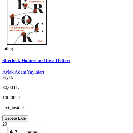
rating
Sherlock Holmes'ün Dava Defteri
Aylak Adam Yayınları
Fiyat:
80,00TL
100,00TL
text_instock
Sepete Ekle
20