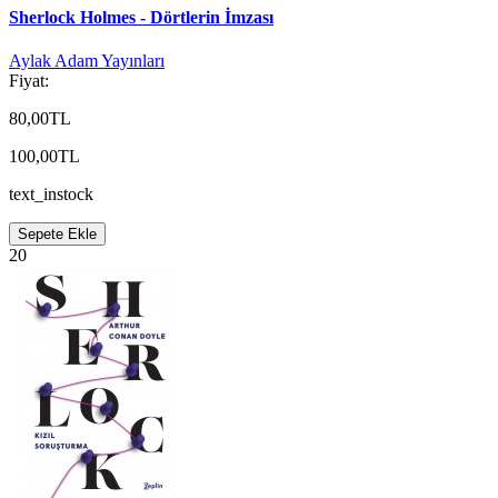
Sherlock Holmes - Dörtlerin İmzası
Aylak Adam Yayınları
Fiyat:
80,00TL
100,00TL
text_instock
Sepete Ekle
20