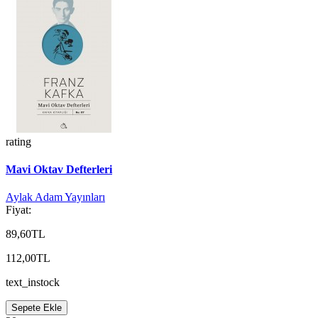
rating
Mavi Oktav Defterleri
Aylak Adam Yayınları
Fiyat:
89,60TL
112,00TL
text_instock
Sepete Ekle