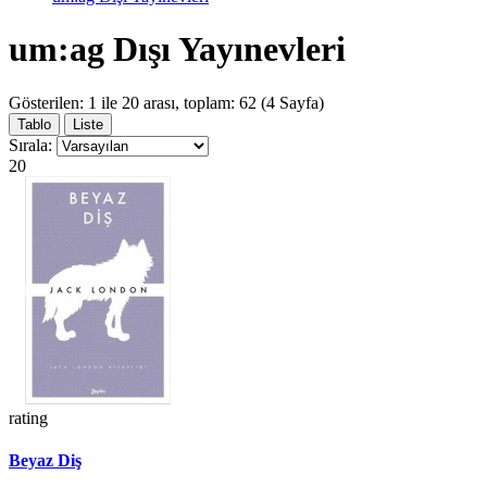
um:ag Dışı Yayınevleri
Gösterilen: 1 ile 20 arası, toplam: 62 (4 Sayfa)
Tablo
Liste
Sırala:
20
rating
Beyaz Diş