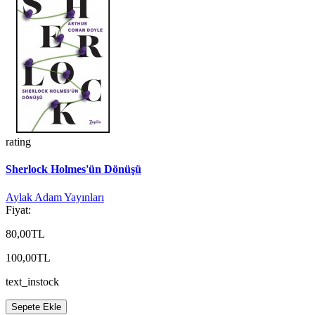
rating
Sherlock Holmes'ün Dönüşü
Aylak Adam Yayınları
Fiyat:
80,00TL
100,00TL
text_instock
Sepete Ekle