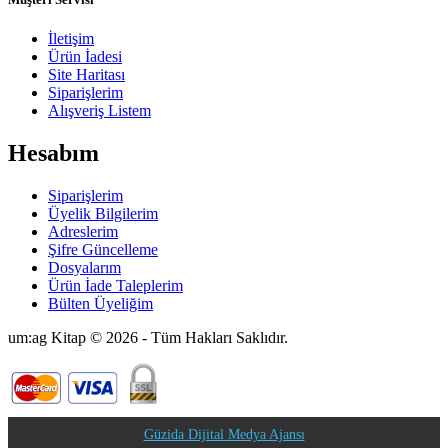
İletişim
Ürün İadesi
Site Haritası
Siparişlerim
Alışveriş Listem
Hesabım
Siparişlerim
Üyelik Bilgilerim
Adreslerim
Şifre Güncelleme
Dosyalarım
Ürün İade Taleplerim
Bülten Üyeliğim
um:ag Kitap © 2026 - Tüm Hakları Saklıdır.
Güzida Dijital Medya Ajansı