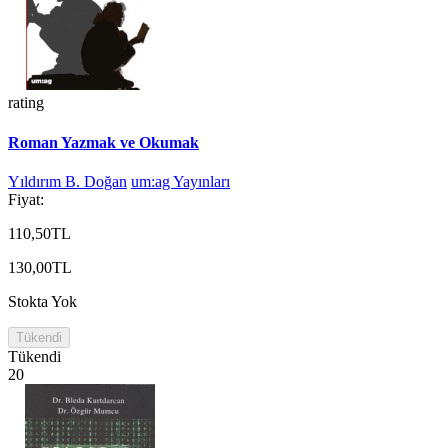
rating
Roman Yazmak ve Okumak
Yıldırım B. Doğan
um:ag Yayınları
Fiyat:
110,50TL
130,00TL
Stokta Yok
Tükendi
Tükendi
20