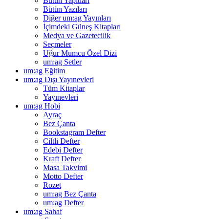
Bütün Yapıtları
Bütün Yazıları
Diğer um:ag Yayınları
İçimdeki Güneş Kitapları
Medya ve Gazetecilik
Seçmeler
Uğur Mumcu Özel Dizi
um:ag Setler
um:ag Eğitim
um:ag Dışı Yayınevleri
Tüm Kitaplar
Yayınevleri
um:ag Hobi
Ayraç
Bez Çanta
Bookstagram Defter
Ciltli Defter
Edebi Defter
Kraft Defter
Masa Takvimi
Motto Defter
Rozet
um:ag Bez Çanta
um:ag Defter
um:ag Sahaf