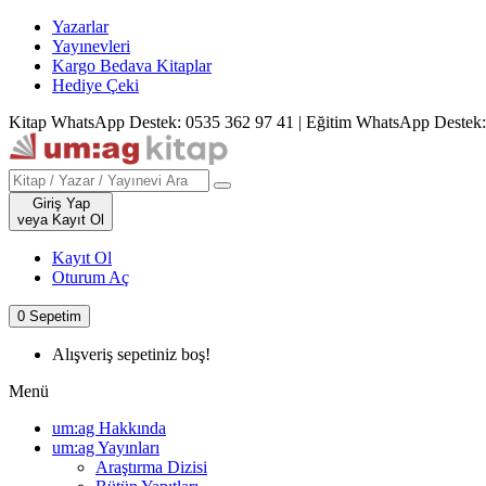
Yazarlar
Yayınevleri
Kargo Bedava Kitaplar
Hediye Çeki
Kitap WhatsApp Destek: 0535 362 97 41
|
Eğitim WhatsApp Destek:
Giriş Yap
veya Kayıt Ol
Kayıt Ol
Oturum Aç
0
Sepetim
Alışveriş sepetiniz boş!
Menü
um:ag Hakkında
um:ag Yayınları
Araştırma Dizisi