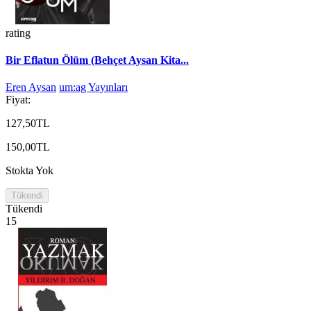
rating
Bir Eflatun Ölüm (Behçet Aysan Kita...
Eren Aysan
um:ag Yayınları
Fiyat:
127,50TL
150,00TL
Stokta Yok
Tükendi
Tükendi
15