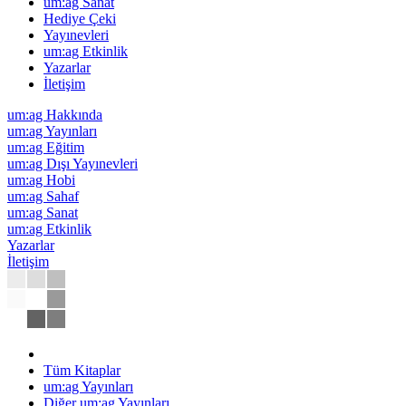
um:ag Sanat
Hediye Çeki
Yayınevleri
um:ag Etkinlik
Yazarlar
İletişim
um:ag Hakkında
um:ag Yayınları
um:ag Eğitim
um:ag Dışı Yayınevleri
um:ag Hobi
um:ag Sahaf
um:ag Sanat
um:ag Etkinlik
Yazarlar
İletişim
Tüm Kitaplar
um:ag Yayınları
Diğer um:ag Yayınları