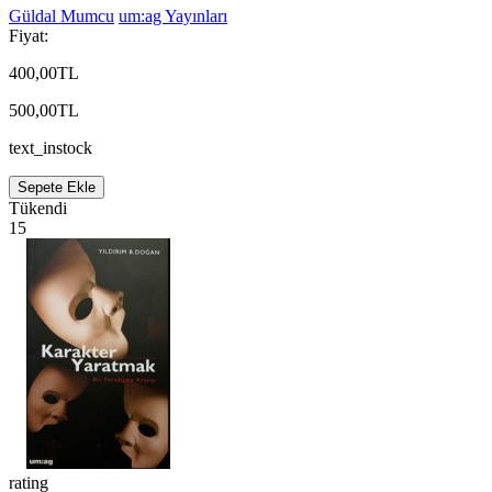
Güldal Mumcu
um:ag Yayınları
Fiyat:
400,00TL
500,00TL
text_instock
Sepete Ekle
Tükendi
15
rating