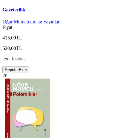
Gazetecilik
Uğur Mumcu
um:ag Yayınları
Fiyat:
415,00TL
520,00TL
text_instock
Sepete Ekle
20