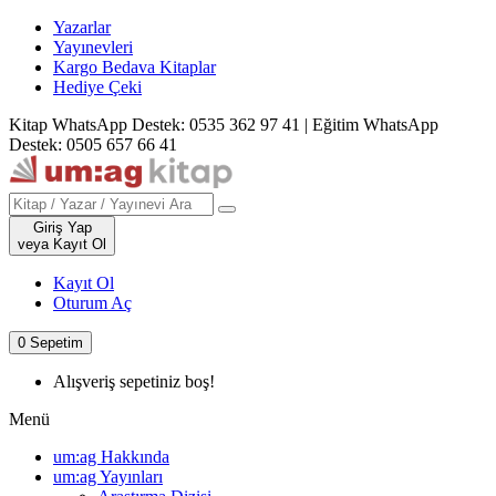
Yazarlar
Yayınevleri
Kargo Bedava Kitaplar
Hediye Çeki
Kitap WhatsApp Destek: 0535 362 97 41
|
Eğitim WhatsApp
Destek: 0505 657 66 41
Giriş Yap
veya Kayıt Ol
Kayıt Ol
Oturum Aç
0
Sepetim
Alışveriş sepetiniz boş!
Menü
um:ag Hakkında
um:ag Yayınları