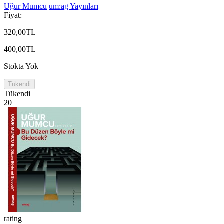
Uğur Mumcu
um:ag Yayınları
Fiyat:
320,00TL
400,00TL
Stokta Yok
Tükendi
Tükendi
20
rating