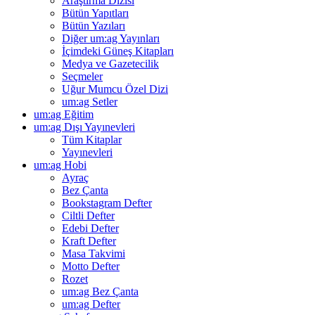
Araştırma Dizisi
Bütün Yapıtları
Bütün Yazıları
Diğer um:ag Yayınları
İçimdeki Güneş Kitapları
Medya ve Gazetecilik
Seçmeler
Uğur Mumcu Özel Dizi
um:ag Setler
um:ag Eğitim
um:ag Dışı Yayınevleri
Tüm Kitaplar
Yayınevleri
um:ag Hobi
Ayraç
Bez Çanta
Bookstagram Defter
Ciltli Defter
Edebi Defter
Kraft Defter
Masa Takvimi
Motto Defter
Rozet
um:ag Bez Çanta
um:ag Defter