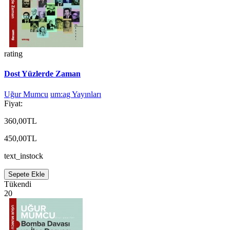
rating
Dost Yüzlerde Zaman
Uğur Mumcu
um:ag Yayınları
Fiyat:
360,00TL
450,00TL
text_instock
Sepete Ekle
Tükendi
20