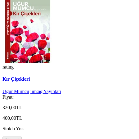
rating
Kır Çiçekleri
Uğur Mumcu
um:ag Yayınları
Fiyat:
320,00TL
400,00TL
Stokta Yok