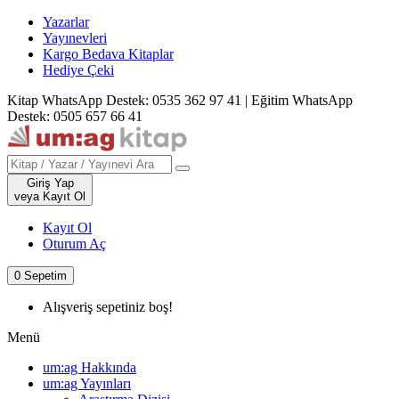
Yazarlar
Yayınevleri
Kargo Bedava Kitaplar
Hediye Çeki
Kitap WhatsApp Destek: 0535 362 97 41
|
Eğitim WhatsApp
Destek: 0505 657 66 41
Giriş Yap
veya Kayıt Ol
Kayıt Ol
Oturum Aç
0
Sepetim
Alışveriş sepetiniz boş!
Menü
um:ag Hakkında
um:ag Yayınları