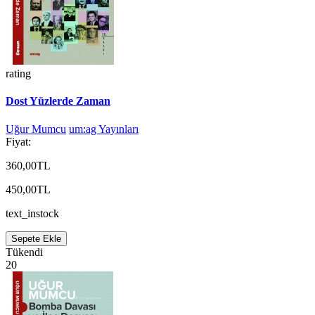
rating
Dost Yüzlerde Zaman
Uğur Mumcu
um:ag Yayınları
Fiyat:
360,00TL
450,00TL
text_instock
Sepete Ekle
Tükendi
20