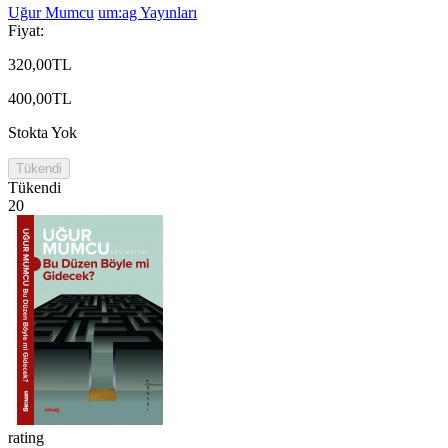
Uğur Mumcu
um:ag Yayınları
Fiyat:
320,00TL
400,00TL
Stokta Yok
Tükendi
Tükendi
20
rating