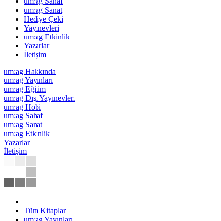
um:ag Sahaf
um:ag Sanat
Hediye Çeki
Yayınevleri
um:ag Etkinlik
Yazarlar
İletişim
um:ag Hakkında
um:ag Yayınları
um:ag Eğitim
um:ag Dışı Yayınevleri
um:ag Hobi
um:ag Sahaf
um:ag Sanat
um:ag Etkinlik
Yazarlar
İletişim
Tüm Kitaplar
um:ag Yayınları