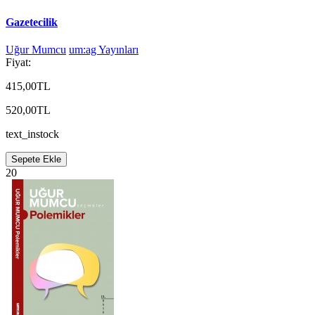
Gazetecilik
Uğur Mumcu
um:ag Yayınları
Fiyat:
415,00TL
520,00TL
text_instock
Sepete Ekle
20