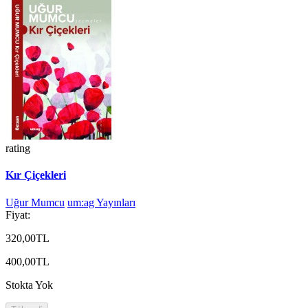
rating
Kır Çiçekleri
Uğur Mumcu
um:ag Yayınları
Fiyat:
320,00TL
400,00TL
Stokta Yok