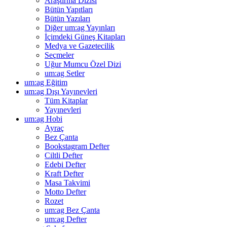
Araştırma Dizisi
Bütün Yapıtları
Bütün Yazıları
Diğer um:ag Yayınları
İçimdeki Güneş Kitapları
Medya ve Gazetecilik
Seçmeler
Uğur Mumcu Özel Dizi
um:ag Setler
um:ag Eğitim
um:ag Dışı Yayınevleri
Tüm Kitaplar
Yayınevleri
um:ag Hobi
Ayraç
Bez Çanta
Bookstagram Defter
Ciltli Defter
Edebi Defter
Kraft Defter
Masa Takvimi
Motto Defter
Rozet
um:ag Bez Çanta
um:ag Defter