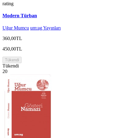
rating
Modern Türban
Uğur Mumcu
um:ag Yayınları
360,00TL
450,00TL
Tükendi
Tükendi
20