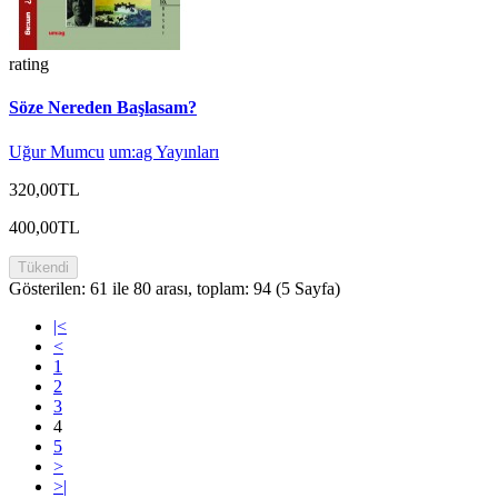
rating
Söze Nereden Başlasam?
Uğur Mumcu
um:ag Yayınları
320,00TL
400,00TL
Tükendi
Gösterilen: 61 ile 80 arası, toplam: 94 (5 Sayfa)
|<
<
1
2
3
4
5
>
>|