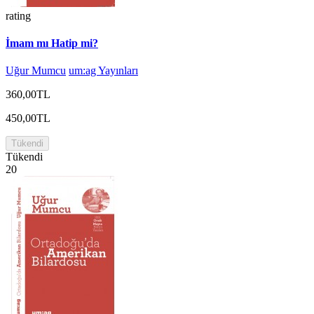
rating
İmam mı Hatip mi?
Uğur Mumcu
um:ag Yayınları
360,00TL
450,00TL
Tükendi
Tükendi
20