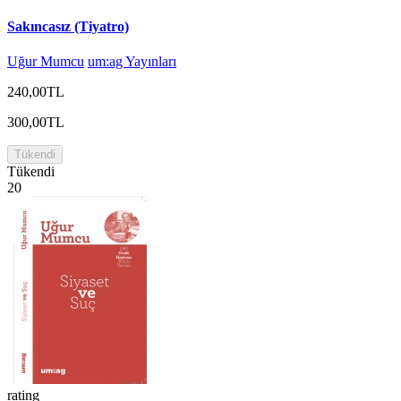
Sakıncasız (Tiyatro)
Uğur Mumcu
um:ag Yayınları
240,00TL
300,00TL
Tükendi
Tükendi
20
rating