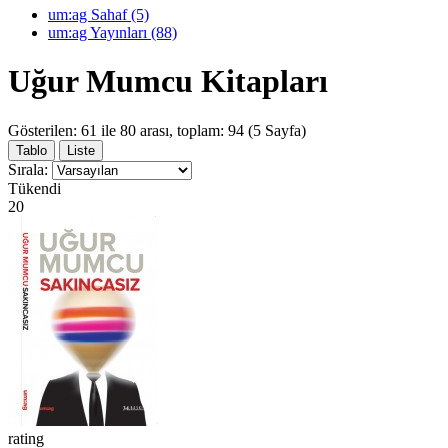
um:ag Sahaf (5)
um:ag Yayınları (88)
Uğur Mumcu Kitapları
Gösterilen: 61 ile 80 arası, toplam: 94 (5 Sayfa)
Tablo
Liste
Sırala:
Tükendi
20
rating