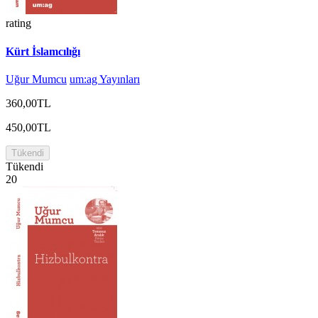
rating
Kürt İslamcılığı
Uğur Mumcu
um:ag Yayınları
360,00TL
450,00TL
Tükendi
Tükendi
20