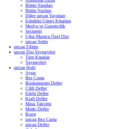
Araştırma Dizisi
Bütün Yapıtları
Bütün Yazıları
Diğer um:ag Yayınları
İçimdeki Güneş Kitapları
Medya ve Gazetecilik
Seçmeler
Uğur Mumcu Özel Dizi
um:ag Setler
um:ag Eğitim
um:ag Dışı Yayınevleri
Tüm Kitaplar
Yayınevleri
um:ag Hobi
Ayraç
Bez Çanta
Bookstagram Defter
Ciltli Defter
Edebi Defter
Kraft Defter
Masa Takvimi
Motto Defter
Rozet
um:ag Bez Çanta
um:ag Defter