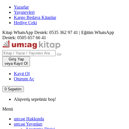
Yazarlar
Yayınevleri
Kargo Bedava Kitaplar
Hediye Çeki
Kitap WhatsApp Destek: 0535 362 97 41
|
Eğitim WhatsApp
Destek: 0505 657 66 41
Giriş Yap
veya Kayıt Ol
Kayıt Ol
Oturum Aç
0
Sepetim
Alışveriş sepetiniz boş!
Menü
um:ag Hakkında
um:ag Yayınları