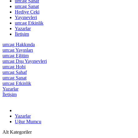
um:ag Sahaf
um:ag Sanat
Hediye Çeki
Yayınevleri
um:ag Etkinlik
Yazarlar
İletişim
um:ag Hakkında
um:ag Yayınları
um:ag Eğitim
um:ag Dışı Yayınevleri
um:ag Hobi
um:ag Sahaf
um:ag Sanat
um:ag Etkinlik
Yazarlar
İletişim
Yazarlar
Uğur Mumcu
Alt Kategoriler