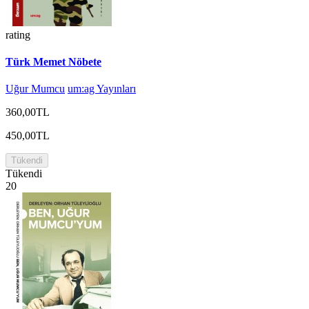
rating
Türk Memet Nöbete
Uğur Mumcu
um:ag Yayınları
360,00TL
450,00TL
Tükendi
Tükendi
20