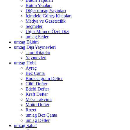
Bütün Yapıtları
Bütün Yazıları
Diğer um:ag Yayınları
İçimdeki Güneş Kitapları
Medya ve Gazetecilik
Seçmeler
Uğur Mumcu Özel Dizi
um:ag Setler
um:ag Eğitim
um:ag Dışı Yayınevleri
Tüm Kitaplar
Yayınevleri
um:ag Hobi
Ayraç
Bez Çanta
Bookstagram Defter
Ciltli Defter
Edebi Defter
Kraft Defter
Masa Takvimi
Motto Defter
Rozet
um:ag Bez Çanta
um:ag Defter
um:ag Sahaf