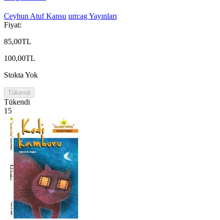
Ceyhun Atuf Kansu
um:ag Yayınları
Fiyat:
85,00TL
100,00TL
Stokta Yok
Tükendi
Tükendi
15