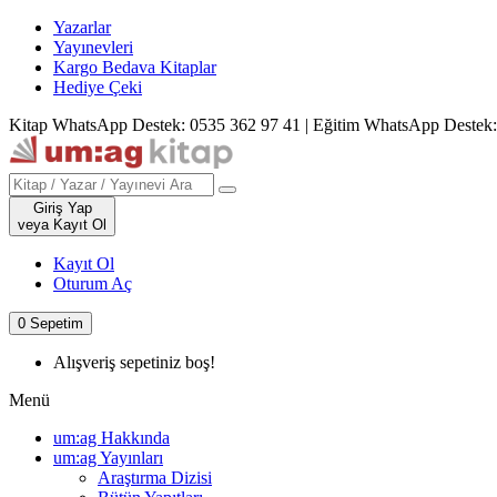
Yazarlar
Yayınevleri
Kargo Bedava Kitaplar
Hediye Çeki
Kitap WhatsApp Destek: 0535 362 97 41
|
Eğitim WhatsApp Destek:
Giriş Yap
veya Kayıt Ol
Kayıt Ol
Oturum Aç
0
Sepetim
Alışveriş sepetiniz boş!
Menü
um:ag Hakkında
um:ag Yayınları
Araştırma Dizisi