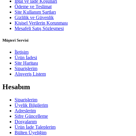
İptal ve İade Koşulları
Ödeme ve Teslimat
Site Kullanım Şartları
Gizlilik ve Güvenlik
Kişisel Verilerin Korunması
Mesafeli Satış Sözleşmesi
Müşteri Servisi
İletişim
Ürün İadesi
Site Haritası
Siparişlerim
Alışveriş Listem
Hesabım
Siparişlerim
Üyelik Bilgilerim
Adreslerim
Şifre Güncelleme
Dosyalarım
Ürün İade Taleplerim
Bülten Üyeliğim