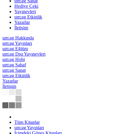
um:ag Sanat
Hediye Çeki
Yayınevleri
um:ag Etkinlik
Yazarlar
İletişim
um:ag Hakkında
um:ag Yayınları
um:ag Eğitim
um:ag Dışı Yayınevleri
um:ag Hobi
um:ag Sahaf
um:ag Sanat
um:ag Etkinlik
Yazarlar
İletişim
Tüm Kitaplar
um:ag Yayınları
İçimdeki Güneş Kitapları