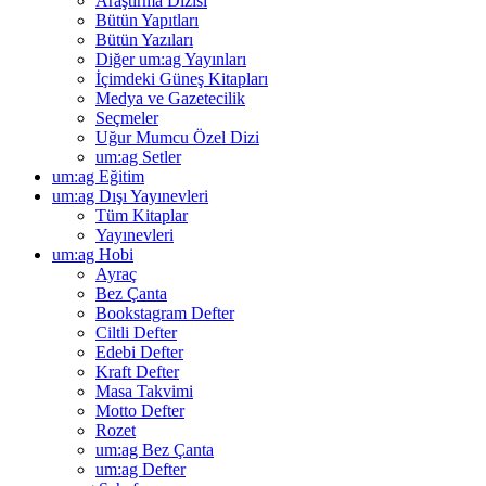
Araştırma Dizisi
Bütün Yapıtları
Bütün Yazıları
Diğer um:ag Yayınları
İçimdeki Güneş Kitapları
Medya ve Gazetecilik
Seçmeler
Uğur Mumcu Özel Dizi
um:ag Setler
um:ag Eğitim
um:ag Dışı Yayınevleri
Tüm Kitaplar
Yayınevleri
um:ag Hobi
Ayraç
Bez Çanta
Bookstagram Defter
Ciltli Defter
Edebi Defter
Kraft Defter
Masa Takvimi
Motto Defter
Rozet
um:ag Bez Çanta
um:ag Defter