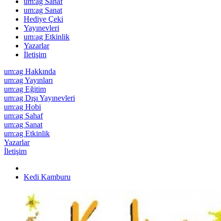
um:ag Sahaf
um:ag Sanat
Hediye Çeki
Yayınevleri
um:ag Etkinlik
Yazarlar
İletişim
um:ag Hakkında
um:ag Yayınları
um:ag Eğitim
um:ag Dışı Yayınevleri
um:ag Hobi
um:ag Sahaf
um:ag Sanat
um:ag Etkinlik
Yazarlar
İletişim
Kedi Kamburu