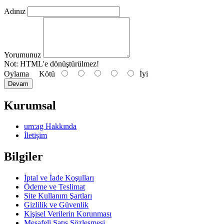
Adınız
Yorumunuz
Not:
HTML'e dönüştürülmez!
Oylama
Kötü
İyi
Devam
Kurumsal
um:ag Hakkında
İletişim
Bilgiler
İptal ve İade Koşulları
Ödeme ve Teslimat
Site Kullanım Şartları
Gizlilik ve Güvenlik
Kişisel Verilerin Korunması
Mesafeli Satış Sözleşmesi