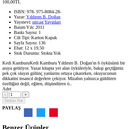
100,00TL
ISBN:
978- 975-8084-28-
Yazar:
Yıldırım B. Doğan
Yayınevi:
um:ag Yayınları
Basım Yılı:
2011
Baskı Sayısı:
1
Cilt Tipi:
Karton Kapak
Sayfa Sayısı:
136
Ebat:
12 x 19,50
Stok Durumu:
Stokta Yok
Kedi KamburuKedi Kamburu Yıldırım B. Doğan'ın 6 öyküsünü bir
araya getiriyor. Yazar kitapta yer alan öyküleriyle, bakıp geçtiğimiz
pek çok olayın gülünç yanlarını ortaya çıkarırken, okuyucunun
dikkatini insancıl değerlere çekiyor. Mizahın yalnızca güldüren
özelliğini değil, eğiten, düşündüren ö..
Adet
Stokta Yok
PAYLAŞ
Benzer Ürünler