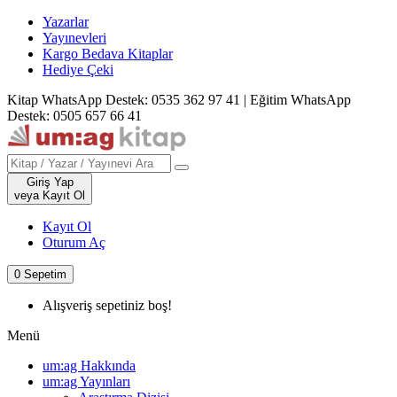
Yazarlar
Yayınevleri
Kargo Bedava Kitaplar
Hediye Çeki
Kitap WhatsApp Destek: 0535 362 97 41
|
Eğitim WhatsApp
Destek: 0505 657 66 41
Giriş Yap
veya Kayıt Ol
Kayıt Ol
Oturum Aç
0
Sepetim
Alışveriş sepetiniz boş!
Menü
um:ag Hakkında
um:ag Yayınları