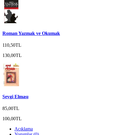
Roman Yazmak ve Okumak
110,50TL
130,00TL
Sevgi Elması
85,00TL
100,00TL
Açıklama
Yorumlar (0)