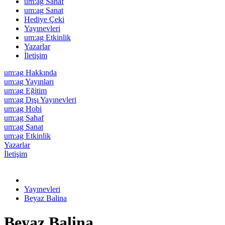
um:ag Sahaf
um:ag Sanat
Hediye Çeki
Yayınevleri
um:ag Etkinlik
Yazarlar
İletişim
um:ag Hakkında
um:ag Yayınları
um:ag Eğitim
um:ag Dışı Yayınevleri
um:ag Hobi
um:ag Sahaf
um:ag Sanat
um:ag Etkinlik
Yazarlar
İletişim
Yayınevleri
Beyaz Balina
Beyaz Balina