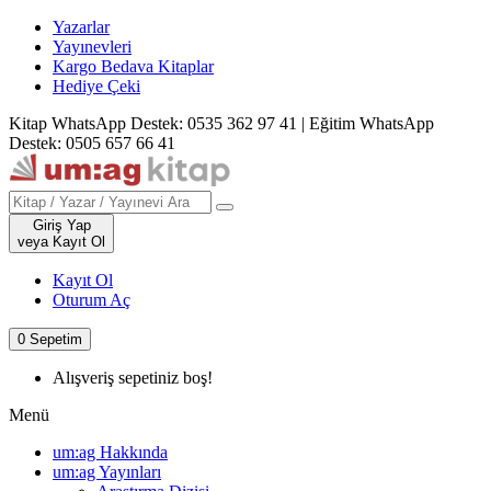
Yazarlar
Yayınevleri
Kargo Bedava Kitaplar
Hediye Çeki
Kitap WhatsApp Destek: 0535 362 97 41
|
Eğitim WhatsApp
Destek: 0505 657 66 41
Giriş Yap
veya Kayıt Ol
Kayıt Ol
Oturum Aç
0
Sepetim
Alışveriş sepetiniz boş!
Menü
um:ag Hakkında
um:ag Yayınları