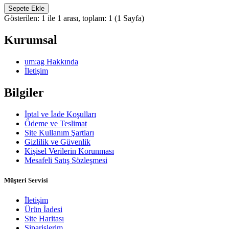
Sepete Ekle
Gösterilen: 1 ile 1 arası, toplam: 1 (1 Sayfa)
Kurumsal
um:ag Hakkında
İletişim
Bilgiler
İptal ve İade Koşulları
Ödeme ve Teslimat
Site Kullanım Şartları
Gizlilik ve Güvenlik
Kişisel Verilerin Korunması
Mesafeli Satış Sözleşmesi
Müşteri Servisi
İletişim
Ürün İadesi
Site Haritası
Siparişlerim