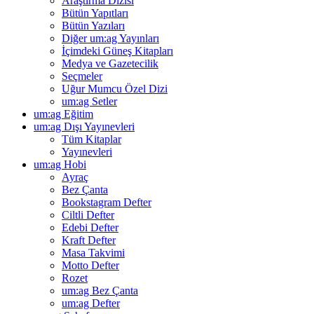
Araştırma Dizisi
Bütün Yapıtları
Bütün Yazıları
Diğer um:ag Yayınları
İçimdeki Güneş Kitapları
Medya ve Gazetecilik
Seçmeler
Uğur Mumcu Özel Dizi
um:ag Setler
um:ag Eğitim
um:ag Dışı Yayınevleri
Tüm Kitaplar
Yayınevleri
um:ag Hobi
Ayraç
Bez Çanta
Bookstagram Defter
Ciltli Defter
Edebi Defter
Kraft Defter
Masa Takvimi
Motto Defter
Rozet
um:ag Bez Çanta
um:ag Defter