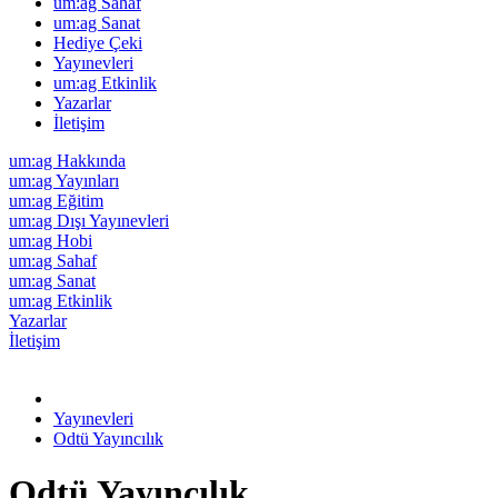
um:ag Sahaf
um:ag Sanat
Hediye Çeki
Yayınevleri
um:ag Etkinlik
Yazarlar
İletişim
um:ag Hakkında
um:ag Yayınları
um:ag Eğitim
um:ag Dışı Yayınevleri
um:ag Hobi
um:ag Sahaf
um:ag Sanat
um:ag Etkinlik
Yazarlar
İletişim
Yayınevleri
Odtü Yayıncılık
Odtü Yayıncılık