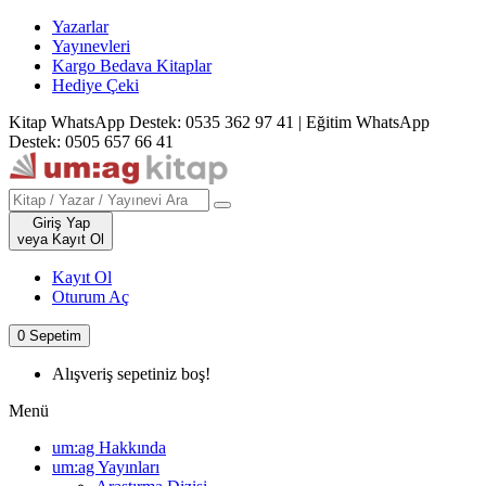
Yazarlar
Yayınevleri
Kargo Bedava Kitaplar
Hediye Çeki
Kitap WhatsApp Destek: 0535 362 97 41
|
Eğitim WhatsApp
Destek: 0505 657 66 41
Giriş Yap
veya Kayıt Ol
Kayıt Ol
Oturum Aç
0
Sepetim
Alışveriş sepetiniz boş!
Menü
um:ag Hakkında
um:ag Yayınları