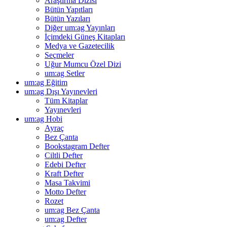
Araştırma Dizisi
Bütün Yapıtları
Bütün Yazıları
Diğer um:ag Yayınları
İçimdeki Güneş Kitapları
Medya ve Gazetecilik
Seçmeler
Uğur Mumcu Özel Dizi
um:ag Setler
um:ag Eğitim
um:ag Dışı Yayınevleri
Tüm Kitaplar
Yayınevleri
um:ag Hobi
Ayraç
Bez Çanta
Bookstagram Defter
Ciltli Defter
Edebi Defter
Kraft Defter
Masa Takvimi
Motto Defter
Rozet
um:ag Bez Çanta
um:ag Defter