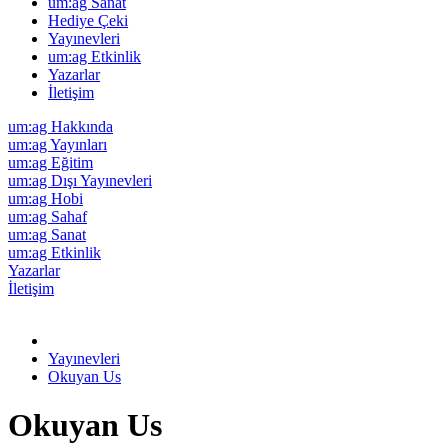
um:ag Sanat
Hediye Çeki
Yayınevleri
um:ag Etkinlik
Yazarlar
İletişim
um:ag Hakkında
um:ag Yayınları
um:ag Eğitim
um:ag Dışı Yayınevleri
um:ag Hobi
um:ag Sahaf
um:ag Sanat
um:ag Etkinlik
Yazarlar
İletişim
Yayınevleri
Okuyan Us
Okuyan Us