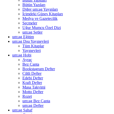
Bütün Yapıtları
Bütün Yazıları
Diğer um:ag Yayınları
İçimdeki Güneş Kitapları
Medya ve Gazetecilik
Seçmeler
Uğur Mumcu Özel Dizi
um:ag Setler
um:ag Eğitim
um:ag Dışı Yayınevleri
Tüm Kitaplar
Yayınevleri
um:ag Hobi
Ayraç
Bez Çanta
Bookstagram Defter
Ciltli Defter
Edebi Defter
Kraft Defter
Masa Takvimi
Motto Defter
Rozet
um:ag Bez Çanta
um:ag Defter
um:ag Sahaf