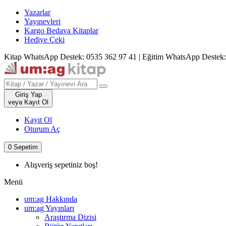
Yazarlar
Yayınevleri
Kargo Bedava Kitaplar
Hediye Çeki
Kitap WhatsApp Destek: 0535 362 97 41
|
Eğitim WhatsApp Destek:
Giriş Yap
veya Kayıt Ol
Kayıt Ol
Oturum Aç
0
Sepetim
Alışveriş sepetiniz boş!
Menü
um:ag Hakkında
um:ag Yayınları
Araştırma Dizisi