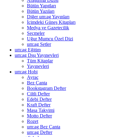
Araştırma Dizisi
Bütün Yapıtları
Bütün Yazıları
Diğer um:ag Yayınları
İçimdeki Güneş Kitapları
Medya ve Gazetecilik
Seçmeler
Uğur Mumcu Özel Dizi
um:ag Setler
um:ag Eğitim
um:ag Dışı Yayınevleri
Tüm Kitaplar
Yayınevleri
um:ag Hobi
Ayraç
Bez Çanta
Bookstagram Defter
Ciltli Defter
Edebi Defter
Kraft Defter
Masa Takvimi
Motto Defter
Rozet
um:ag Bez Çanta
um:ag Defter