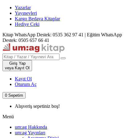
Yazarlar
Yayınevleri
Kargo Bedava Kitaplar
Hediye Çeki
Kitap WhatsApp Destek: 0535 362 97 41
|
Eğitim WhatsApp
Destek: 0505 657 66 41
Giriş Yap
veya Kayıt Ol
Kayıt Ol
Oturum Aç
0
Sepetim
Alışveriş sepetiniz boş!
Menü
um:ag Hakkında
um:ag Yayınları