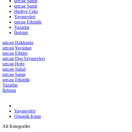
um:ag Sahaf
um:ag Sanat
Hediye Çeki
Yayınevleri
um:ag Etkinlik
Yazarlar
İletişim
um:ag Hakkında
um:ag Yayınları
um:ag Eğitim
um:ag Dışı Yayınevleri
um:ag Hobi
um:ag Sahaf
um:ag Sanat
um:ag Etkinlik
Yazarlar
İletişim
Yayınevleri
Organik Kitap
Alt Kategoriler