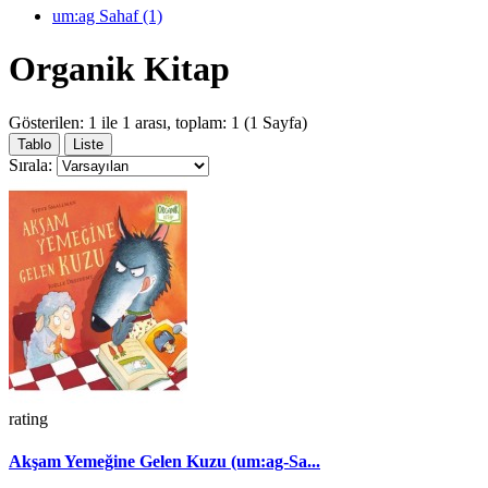
um:ag Sahaf (1)
Organik Kitap
Gösterilen: 1 ile 1 arası, toplam: 1 (1 Sayfa)
Tablo
Liste
Sırala:
rating
Akşam Yemeğine Gelen Kuzu (um:ag-Sa...