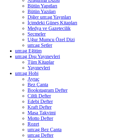
Araştırma Dizisi
Bütün Yapıtları
Bütün Yazıları
Diğer um:ag Yayınları
İçimdeki Güneş Kitapları
Medya ve Gazetecilik
Seçmeler
Uğur Mumcu Özel Dizi
um:ag Setler
um:ag Eğitim
um:ag Dışı Yayınevleri
Tüm Kitaplar
Yayınevleri
um:ag Hobi
Ayraç
Bez Çanta
Bookstagram Defter
Ciltli Defter
Edebi Defter
Kraft Defter
Masa Takvimi
Motto Defter
Rozet
um:ag Bez Çanta
um:ag Defter