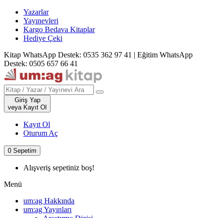
Yazarlar
Yayınevleri
Kargo Bedava Kitaplar
Hediye Çeki
Kitap WhatsApp Destek: 0535 362 97 41
|
Eğitim WhatsApp
Destek: 0505 657 66 41
Giriş Yap
veya Kayıt Ol
Kayıt Ol
Oturum Aç
0
Sepetim
Alışveriş sepetiniz boş!
Menü
um:ag Hakkında
um:ag Yayınları