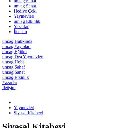
um:ag Sahaf
um:ag Sanat
Hediye Çeki
Yayınevleri
um:ag Etkinlik
Yazarlar
İletişim
um:ag Hakkında
um:ag Yayınları
um:ag Eğitim
um:ag Dışı Yayınevleri
um:ag Hobi
um:ag Sahaf
um:ag Sanat
um:ag Etkinlik
Yazarlar
İletişim
Yayınevleri
Siyasal Kitabevi
Siyasal Kitabevi