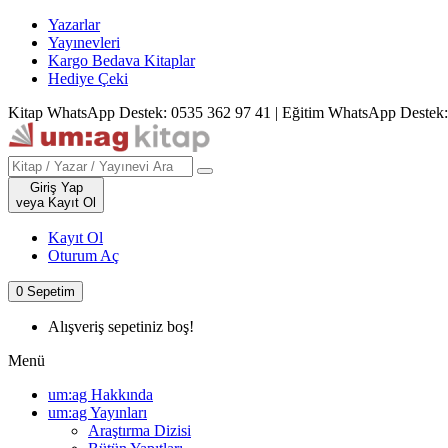
Yazarlar
Yayınevleri
Kargo Bedava Kitaplar
Hediye Çeki
Kitap WhatsApp Destek: 0535 362 97 41
|
Eğitim WhatsApp Destek:
Giriş Yap
veya Kayıt Ol
Kayıt Ol
Oturum Aç
0
Sepetim
Alışveriş sepetiniz boş!
Menü
um:ag Hakkında
um:ag Yayınları
Araştırma Dizisi