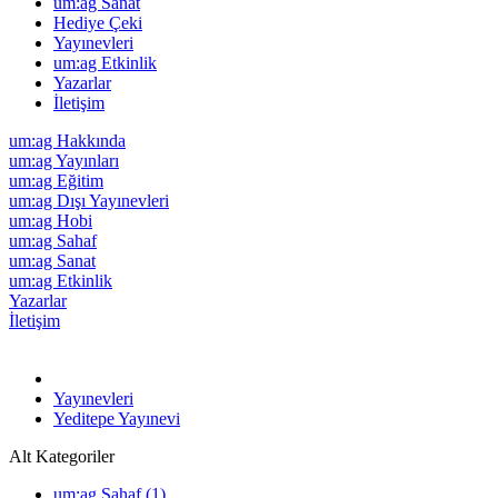
um:ag Sanat
Hediye Çeki
Yayınevleri
um:ag Etkinlik
Yazarlar
İletişim
um:ag Hakkında
um:ag Yayınları
um:ag Eğitim
um:ag Dışı Yayınevleri
um:ag Hobi
um:ag Sahaf
um:ag Sanat
um:ag Etkinlik
Yazarlar
İletişim
Yayınevleri
Yeditepe Yayınevi
Alt Kategoriler
um:ag Sahaf (1)