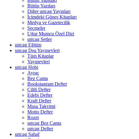
Bütün Yapıtları
Bütün Yazıları
Diğer um:ag Yayınları
İçimdeki Güneş Kitapları
Medya ve Gazetecilik
Seçmeler
Uğur Mumcu Özel Dizi
um:ag Setler
um:ag Eğitim
um:ag Dışı Yayınevleri
Tüm Kitaplar
Yayınevleri
um:ag Hobi
Ayraç
Bez Çanta
Bookstagram Defter
Ciltli Defter
Edebi Defter
Kraft Defter
Masa Takvimi
Motto Defter
Rozet
um:ag Bez Çanta
um:ag Defter
um:ag Sahaf