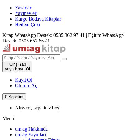
Yazarlar
Yayınevleri
Kargo Bedava Kitaplar
Hediye Çeki
Kitap WhatsApp Destek: 0535 362 97 41
|
Eğitim WhatsApp
Destek: 0505 657 66 41
Giriş Yap
veya Kayıt Ol
Kayıt Ol
Oturum Aç
0
Sepetim
Alışveriş sepetiniz boş!
Menü
um:ag Hakkında
um:ag Yayınları