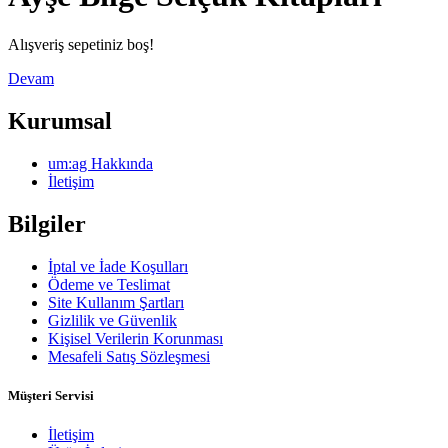
Alışveriş sepetiniz boş!
Devam
Kurumsal
um:ag Hakkında
İletişim
Bilgiler
İptal ve İade Koşulları
Ödeme ve Teslimat
Site Kullanım Şartları
Gizlilik ve Güvenlik
Kişisel Verilerin Korunması
Mesafeli Satış Sözleşmesi
Müşteri Servisi
İletişim