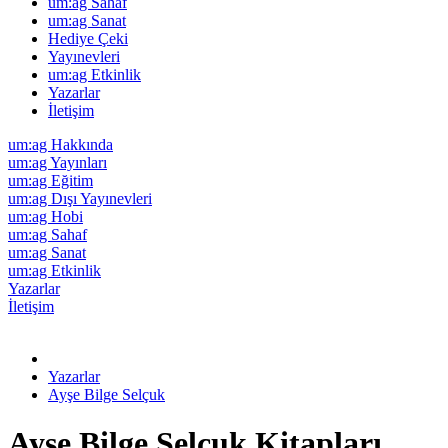
um:ag Sahaf
um:ag Sanat
Hediye Çeki
Yayınevleri
um:ag Etkinlik
Yazarlar
İletişim
um:ag Hakkında
um:ag Yayınları
um:ag Eğitim
um:ag Dışı Yayınevleri
um:ag Hobi
um:ag Sahaf
um:ag Sanat
um:ag Etkinlik
Yazarlar
İletişim
Yazarlar
Ayşe Bilge Selçuk
Ayşe Bilge Selçuk Kitapları