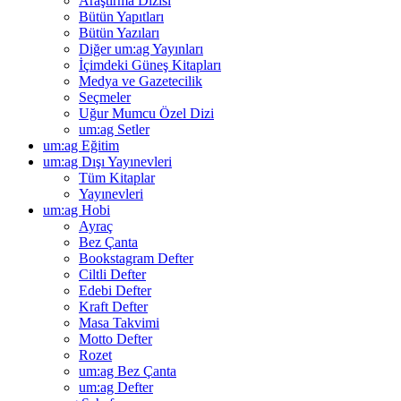
Araştırma Dizisi
Bütün Yapıtları
Bütün Yazıları
Diğer um:ag Yayınları
İçimdeki Güneş Kitapları
Medya ve Gazetecilik
Seçmeler
Uğur Mumcu Özel Dizi
um:ag Setler
um:ag Eğitim
um:ag Dışı Yayınevleri
Tüm Kitaplar
Yayınevleri
um:ag Hobi
Ayraç
Bez Çanta
Bookstagram Defter
Ciltli Defter
Edebi Defter
Kraft Defter
Masa Takvimi
Motto Defter
Rozet
um:ag Bez Çanta
um:ag Defter