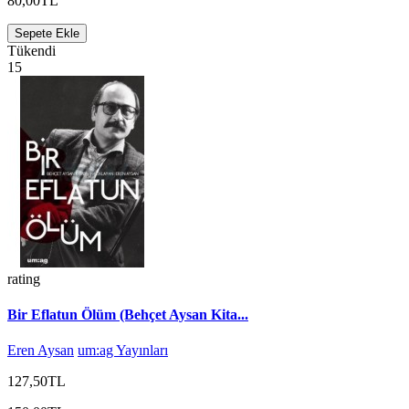
80,00TL
Sepete Ekle
Tükendi
15
rating
Bir Eflatun Ölüm (Behçet Aysan Kita...
Eren Aysan
um:ag Yayınları
127,50TL