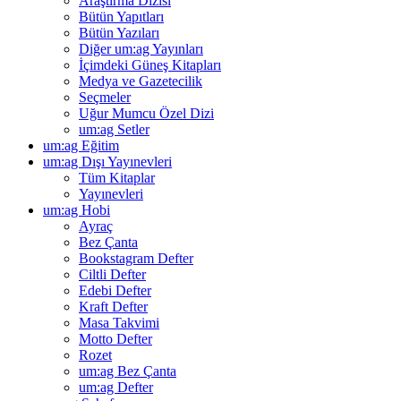
Araştırma Dizisi
Bütün Yapıtları
Bütün Yazıları
Diğer um:ag Yayınları
İçimdeki Güneş Kitapları
Medya ve Gazetecilik
Seçmeler
Uğur Mumcu Özel Dizi
um:ag Setler
um:ag Eğitim
um:ag Dışı Yayınevleri
Tüm Kitaplar
Yayınevleri
um:ag Hobi
Ayraç
Bez Çanta
Bookstagram Defter
Ciltli Defter
Edebi Defter
Kraft Defter
Masa Takvimi
Motto Defter
Rozet
um:ag Bez Çanta
um:ag Defter