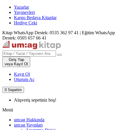
Yazarlar
Yayınevleri
Kargo Bedava Kitaplar
Hediye Çeki
Kitap WhatsApp Destek: 0535 362 97 41
|
Eğitim WhatsApp
Destek: 0505 657 66 41
Giriş Yap
veya Kayıt Ol
Kayıt Ol
Oturum Aç
0
Sepetim
Alışveriş sepetiniz boş!
Menü
um:ag Hakkında
um:ag Yayınları