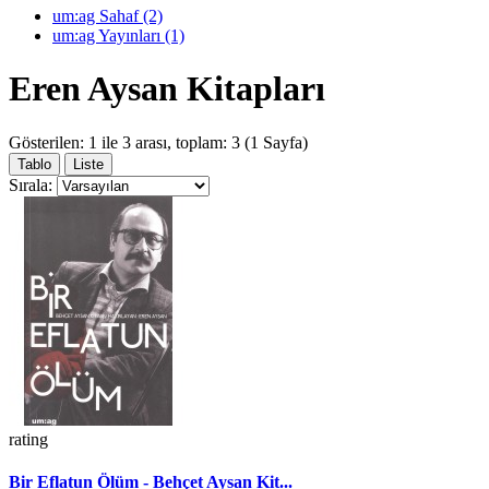
um:ag Sahaf (2)
um:ag Yayınları (1)
Eren Aysan Kitapları
Gösterilen: 1 ile 3 arası, toplam: 3 (1 Sayfa)
Tablo
Liste
Sırala:
rating
Bir Eflatun Ölüm - Behçet Aysan Kit...