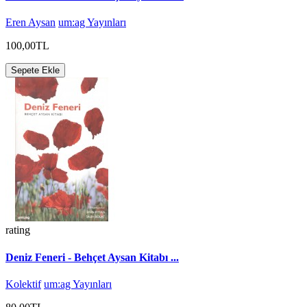
Eren Aysan
um:ag Yayınları
100,00TL
Sepete Ekle
rating
Deniz Feneri - Behçet Aysan Kitabı ...
Kolektif
um:ag Yayınları