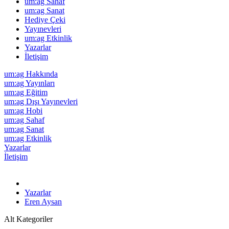
um:ag Sahaf
um:ag Sanat
Hediye Çeki
Yayınevleri
um:ag Etkinlik
Yazarlar
İletişim
um:ag Hakkında
um:ag Yayınları
um:ag Eğitim
um:ag Dışı Yayınevleri
um:ag Hobi
um:ag Sahaf
um:ag Sanat
um:ag Etkinlik
Yazarlar
İletişim
Yazarlar
Eren Aysan
Alt Kategoriler