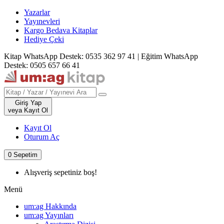
Yazarlar
Yayınevleri
Kargo Bedava Kitaplar
Hediye Çeki
Kitap WhatsApp Destek: 0535 362 97 41
|
Eğitim WhatsApp
Destek: 0505 657 66 41
Giriş Yap
veya Kayıt Ol
Kayıt Ol
Oturum Aç
0
Sepetim
Alışveriş sepetiniz boş!
Menü
um:ag Hakkında
um:ag Yayınları