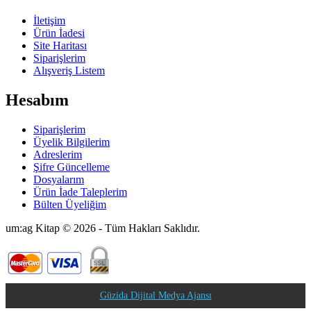
İletişim
Ürün İadesi
Site Haritası
Siparişlerim
Alışveriş Listem
Hesabım
Siparişlerim
Üyelik Bilgilerim
Adreslerim
Şifre Güncelleme
Dosyalarım
Ürün İade Taleplerim
Bülten Üyeliğim
um:ag Kitap © 2026 - Tüm Hakları Saklıdır.
Güzida Dijital Medya Ajansı