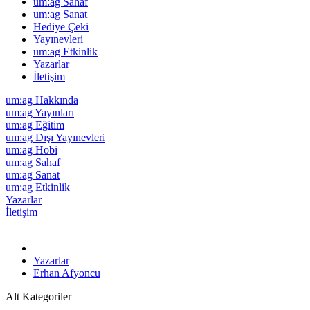
um:ag Sahaf
um:ag Sanat
Hediye Çeki
Yayınevleri
um:ag Etkinlik
Yazarlar
İletişim
um:ag Hakkında
um:ag Yayınları
um:ag Eğitim
um:ag Dışı Yayınevleri
um:ag Hobi
um:ag Sahaf
um:ag Sanat
um:ag Etkinlik
Yazarlar
İletişim
Yazarlar
Erhan Afyoncu
Alt Kategoriler