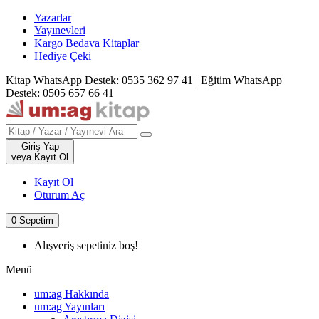
Yazarlar
Yayınevleri
Kargo Bedava Kitaplar
Hediye Çeki
Kitap WhatsApp Destek: 0535 362 97 41
|
Eğitim WhatsApp
Destek: 0505 657 66 41
Giriş Yap
veya Kayıt Ol
Kayıt Ol
Oturum Aç
0
Sepetim
Alışveriş sepetiniz boş!
Menü
um:ag Hakkında
um:ag Yayınları