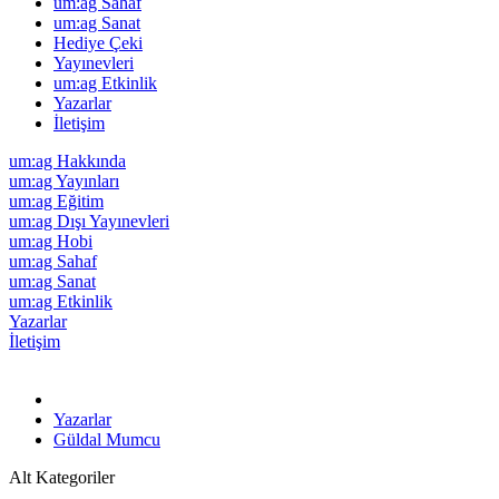
um:ag Sahaf
um:ag Sanat
Hediye Çeki
Yayınevleri
um:ag Etkinlik
Yazarlar
İletişim
um:ag Hakkında
um:ag Yayınları
um:ag Eğitim
um:ag Dışı Yayınevleri
um:ag Hobi
um:ag Sahaf
um:ag Sanat
um:ag Etkinlik
Yazarlar
İletişim
Yazarlar
Güldal Mumcu
Alt Kategoriler