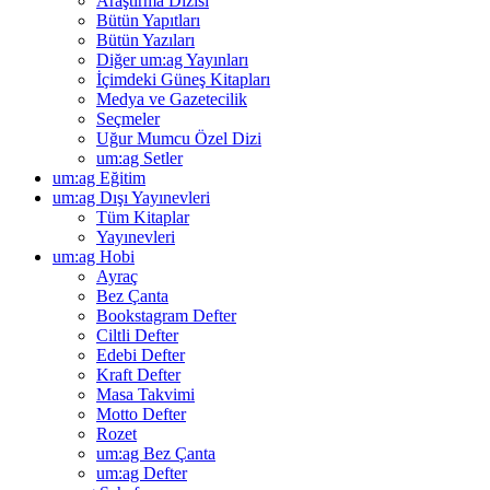
Araştırma Dizisi
Bütün Yapıtları
Bütün Yazıları
Diğer um:ag Yayınları
İçimdeki Güneş Kitapları
Medya ve Gazetecilik
Seçmeler
Uğur Mumcu Özel Dizi
um:ag Setler
um:ag Eğitim
um:ag Dışı Yayınevleri
Tüm Kitaplar
Yayınevleri
um:ag Hobi
Ayraç
Bez Çanta
Bookstagram Defter
Ciltli Defter
Edebi Defter
Kraft Defter
Masa Takvimi
Motto Defter
Rozet
um:ag Bez Çanta
um:ag Defter