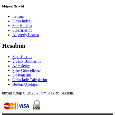
Müşteri Servisi
İletişim
Ürün İadesi
Site Haritası
Siparişlerim
Alışveriş Listem
Hesabım
Siparişlerim
Üyelik Bilgilerim
Adreslerim
Şifre Güncelleme
Dosyalarım
Ürün İade Taleplerim
Bülten Üyeliğim
um:ag Kitap © 2026 - Tüm Hakları Saklıdır.