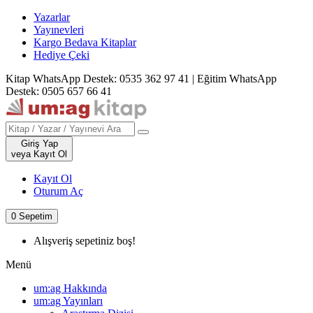
Yazarlar
Yayınevleri
Kargo Bedava Kitaplar
Hediye Çeki
Kitap WhatsApp Destek: 0535 362 97 41
|
Eğitim WhatsApp
Destek: 0505 657 66 41
Giriş Yap
veya Kayıt Ol
Kayıt Ol
Oturum Aç
0
Sepetim
Alışveriş sepetiniz boş!
Menü
um:ag Hakkında
um:ag Yayınları