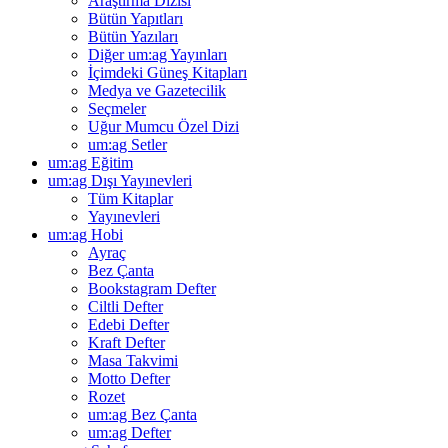
Araştırma Dizisi
Bütün Yapıtları
Bütün Yazıları
Diğer um:ag Yayınları
İçimdeki Güneş Kitapları
Medya ve Gazetecilik
Seçmeler
Uğur Mumcu Özel Dizi
um:ag Setler
um:ag Eğitim
um:ag Dışı Yayınevleri
Tüm Kitaplar
Yayınevleri
um:ag Hobi
Ayraç
Bez Çanta
Bookstagram Defter
Ciltli Defter
Edebi Defter
Kraft Defter
Masa Takvimi
Motto Defter
Rozet
um:ag Bez Çanta
um:ag Defter