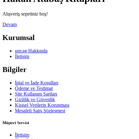
Alışveriş sepetiniz boş!
Devam
Kurumsal
um:ag Hakkında
İletişim
Bilgiler
İptal ve İade Koşulları
Ödeme ve Teslimat
Site Kullanım Şartları
Gizlilik ve Güvenlik
Kişisel Verilerin Korunması
Mesafeli Satış Sözleşmesi
Müşteri Servisi
İletişim