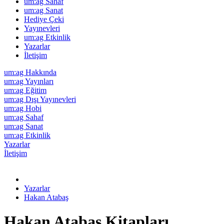
um:ag Sahaf
um:ag Sanat
Hediye Çeki
Yayınevleri
um:ag Etkinlik
Yazarlar
İletişim
um:ag Hakkında
um:ag Yayınları
um:ag Eğitim
um:ag Dışı Yayınevleri
um:ag Hobi
um:ag Sahaf
um:ag Sanat
um:ag Etkinlik
Yazarlar
İletişim
Yazarlar
Hakan Atabaş
Hakan Atabaş Kitapları