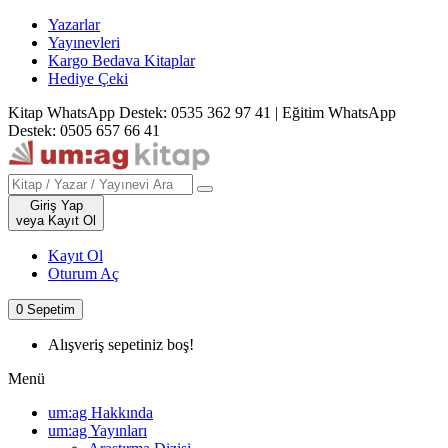
Yazarlar
Yayınevleri
Kargo Bedava Kitaplar
Hediye Çeki
Kitap WhatsApp Destek: 0535 362 97 41
|
Eğitim WhatsApp
Destek: 0505 657 66 41
Giriş Yap
veya Kayıt Ol
Kayıt Ol
Oturum Aç
0
Sepetim
Alışveriş sepetiniz boş!
Menü
um:ag Hakkında
um:ag Yayınları