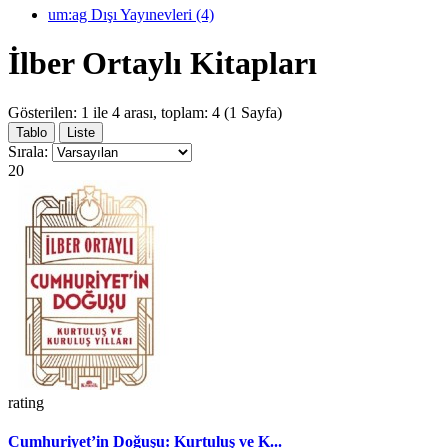
um:ag Dışı Yayınevleri (4)
İlber Ortaylı Kitapları
Gösterilen: 1 ile 4 arası, toplam: 4 (1 Sayfa)
Tablo
Liste
Sırala:
20
rating
Cumhuriyet’in Doğuşu: Kurtuluş ve K...