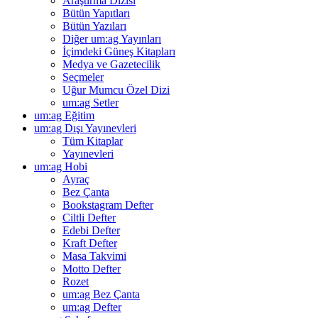
Araştırma Dizisi
Bütün Yapıtları
Bütün Yazıları
Diğer um:ag Yayınları
İçimdeki Güneş Kitapları
Medya ve Gazetecilik
Seçmeler
Uğur Mumcu Özel Dizi
um:ag Setler
um:ag Eğitim
um:ag Dışı Yayınevleri
Tüm Kitaplar
Yayınevleri
um:ag Hobi
Ayraç
Bez Çanta
Bookstagram Defter
Ciltli Defter
Edebi Defter
Kraft Defter
Masa Takvimi
Motto Defter
Rozet
um:ag Bez Çanta
um:ag Defter