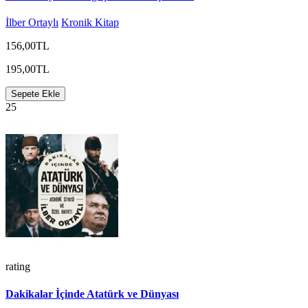
İlber Ortaylı
Kronik Kitap
156,00TL
195,00TL
Sepete Ekle
25
rating
Dakikalar İçinde Atatürk ve Dünyası