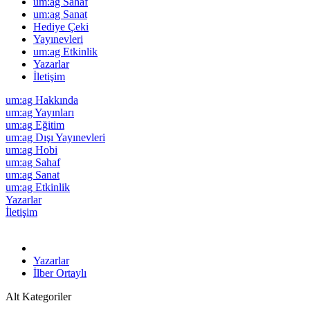
um:ag Sahaf
um:ag Sanat
Hediye Çeki
Yayınevleri
um:ag Etkinlik
Yazarlar
İletişim
um:ag Hakkında
um:ag Yayınları
um:ag Eğitim
um:ag Dışı Yayınevleri
um:ag Hobi
um:ag Sahaf
um:ag Sanat
um:ag Etkinlik
Yazarlar
İletişim
Yazarlar
İlber Ortaylı
Alt Kategoriler