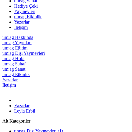
um:ag Sanat
Hediye Çeki
Yayınevleri
um:ag Etkinlik
Yazarlar
İletişim
um:ag Hakkında
um:ag Yayınları
um:ag Eğitim
um:ag Dışı Yayınevleri
um:ag Hobi
um:ag Sahaf
um:ag Sanat
um:ag Etkinlik
Yazarlar
İletişim
Yazarlar
Leyla Erbil
Alt Kategoriler
um:ag Dışı Yayınevleri (1)