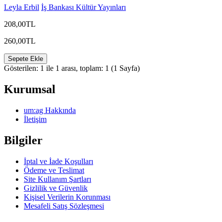
Leyla Erbil
İş Bankası Kültür Yayınları
208,00TL
260,00TL
Sepete Ekle
Gösterilen: 1 ile 1 arası, toplam: 1 (1 Sayfa)
Kurumsal
um:ag Hakkında
İletişim
Bilgiler
İptal ve İade Koşulları
Ödeme ve Teslimat
Site Kullanım Şartları
Gizlilik ve Güvenlik
Kişisel Verilerin Korunması
Mesafeli Satış Sözleşmesi