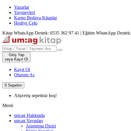
Yazarlar
Yayınevleri
Kargo Bedava Kitaplar
Hediye Çeki
Kitap WhatsApp Destek: 0535 362 97 41
|
Eğitim WhatsApp Destek:
Giriş Yap
veya Kayıt Ol
Kayıt Ol
Oturum Aç
0
Sepetim
Alışveriş sepetiniz boş!
Menü
um:ag Hakkında
um:ag Yayınları
Araştırma Dizisi