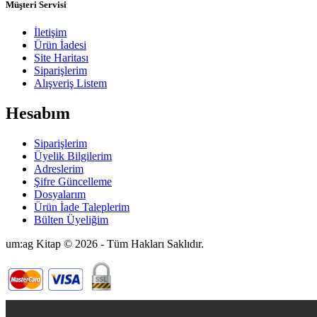
Müşteri Servisi
İletişim
Ürün İadesi
Site Haritası
Siparişlerim
Alışveriş Listem
Hesabım
Siparişlerim
Üyelik Bilgilerim
Adreslerim
Şifre Güncelleme
Dosyalarım
Ürün İade Taleplerim
Bülten Üyeliğim
um:ag Kitap © 2026 - Tüm Hakları Saklıdır.