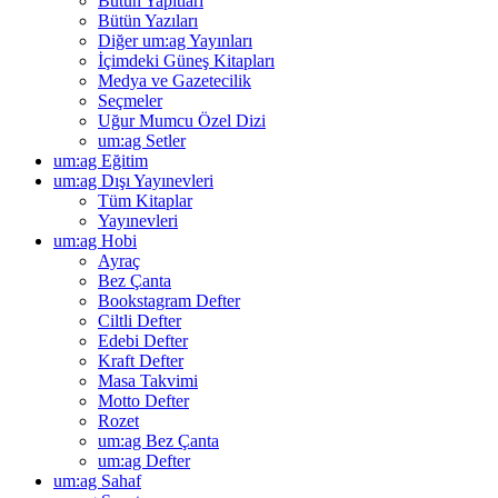
Bütün Yapıtları
Bütün Yazıları
Diğer um:ag Yayınları
İçimdeki Güneş Kitapları
Medya ve Gazetecilik
Seçmeler
Uğur Mumcu Özel Dizi
um:ag Setler
um:ag Eğitim
um:ag Dışı Yayınevleri
Tüm Kitaplar
Yayınevleri
um:ag Hobi
Ayraç
Bez Çanta
Bookstagram Defter
Ciltli Defter
Edebi Defter
Kraft Defter
Masa Takvimi
Motto Defter
Rozet
um:ag Bez Çanta
um:ag Defter
um:ag Sahaf