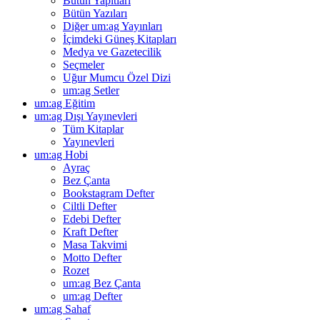
Bütün Yapıtları
Bütün Yazıları
Diğer um:ag Yayınları
İçimdeki Güneş Kitapları
Medya ve Gazetecilik
Seçmeler
Uğur Mumcu Özel Dizi
um:ag Setler
um:ag Eğitim
um:ag Dışı Yayınevleri
Tüm Kitaplar
Yayınevleri
um:ag Hobi
Ayraç
Bez Çanta
Bookstagram Defter
Ciltli Defter
Edebi Defter
Kraft Defter
Masa Takvimi
Motto Defter
Rozet
um:ag Bez Çanta
um:ag Defter
um:ag Sahaf