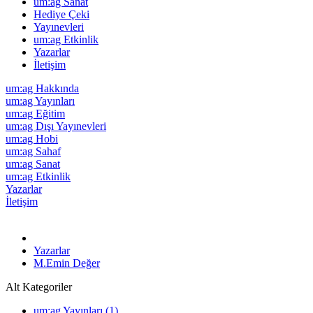
um:ag Sanat
Hediye Çeki
Yayınevleri
um:ag Etkinlik
Yazarlar
İletişim
um:ag Hakkında
um:ag Yayınları
um:ag Eğitim
um:ag Dışı Yayınevleri
um:ag Hobi
um:ag Sahaf
um:ag Sanat
um:ag Etkinlik
Yazarlar
İletişim
Yazarlar
M.Emin Değer
Alt Kategoriler
um:ag Yayınları (1)