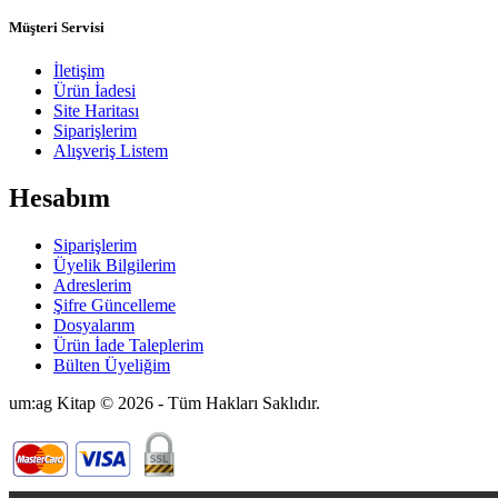
Müşteri Servisi
İletişim
Ürün İadesi
Site Haritası
Siparişlerim
Alışveriş Listem
Hesabım
Siparişlerim
Üyelik Bilgilerim
Adreslerim
Şifre Güncelleme
Dosyalarım
Ürün İade Taleplerim
Bülten Üyeliğim
um:ag Kitap © 2026 - Tüm Hakları Saklıdır.