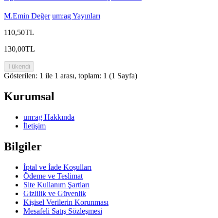
M.Emin Değer
um:ag Yayınları
110,50TL
130,00TL
Tükendi
Gösterilen: 1 ile 1 arası, toplam: 1 (1 Sayfa)
Kurumsal
um:ag Hakkında
İletişim
Bilgiler
İptal ve İade Koşulları
Ödeme ve Teslimat
Site Kullanım Şartları
Gizlilik ve Güvenlik
Kişisel Verilerin Korunması
Mesafeli Satış Sözleşmesi