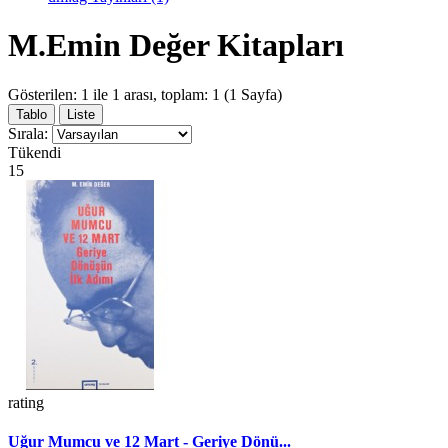
M.Emin Değer Kitapları
Gösterilen: 1 ile 1 arası, toplam: 1 (1 Sayfa)
Tablo
Liste
Sırala:
Tükendi
15
rating
Uğur Mumcu ve 12 Mart - Geriye Dönü...