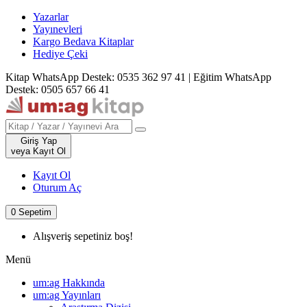
Yazarlar
Yayınevleri
Kargo Bedava Kitaplar
Hediye Çeki
Kitap WhatsApp Destek: 0535 362 97 41
|
Eğitim WhatsApp
Destek: 0505 657 66 41
Giriş Yap
veya Kayıt Ol
Kayıt Ol
Oturum Aç
0
Sepetim
Alışveriş sepetiniz boş!
Menü
um:ag Hakkında
um:ag Yayınları