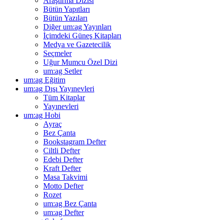
Araştırma Dizisi
Bütün Yapıtları
Bütün Yazıları
Diğer um:ag Yayınları
İçimdeki Güneş Kitapları
Medya ve Gazetecilik
Seçmeler
Uğur Mumcu Özel Dizi
um:ag Setler
um:ag Eğitim
um:ag Dışı Yayınevleri
Tüm Kitaplar
Yayınevleri
um:ag Hobi
Ayraç
Bez Çanta
Bookstagram Defter
Ciltli Defter
Edebi Defter
Kraft Defter
Masa Takvimi
Motto Defter
Rozet
um:ag Bez Çanta
um:ag Defter