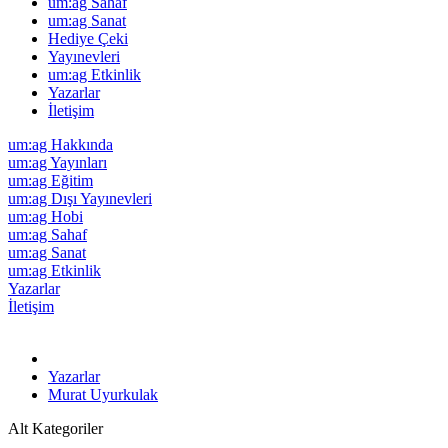
um:ag Sahaf
um:ag Sanat
Hediye Çeki
Yayınevleri
um:ag Etkinlik
Yazarlar
İletişim
um:ag Hakkında
um:ag Yayınları
um:ag Eğitim
um:ag Dışı Yayınevleri
um:ag Hobi
um:ag Sahaf
um:ag Sanat
um:ag Etkinlik
Yazarlar
İletişim
Yazarlar
Murat Uyurkulak
Alt Kategoriler