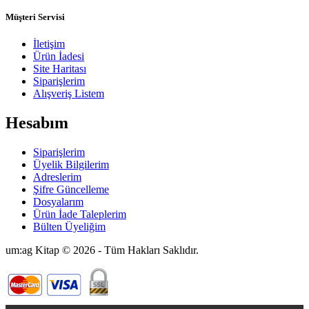
Müşteri Servisi
İletişim
Ürün İadesi
Site Haritası
Siparişlerim
Alışveriş Listem
Hesabım
Siparişlerim
Üyelik Bilgilerim
Adreslerim
Şifre Güncelleme
Dosyalarım
Ürün İade Taleplerim
Bülten Üyeliğim
um:ag Kitap © 2026 - Tüm Hakları Saklıdır.