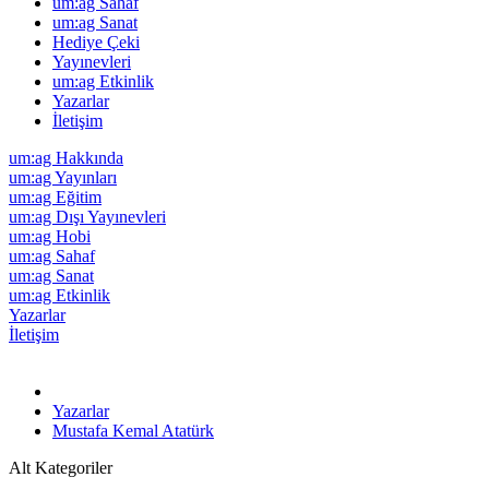
um:ag Sahaf
um:ag Sanat
Hediye Çeki
Yayınevleri
um:ag Etkinlik
Yazarlar
İletişim
um:ag Hakkında
um:ag Yayınları
um:ag Eğitim
um:ag Dışı Yayınevleri
um:ag Hobi
um:ag Sahaf
um:ag Sanat
um:ag Etkinlik
Yazarlar
İletişim
Yazarlar
Mustafa Kemal Atatürk
Alt Kategoriler