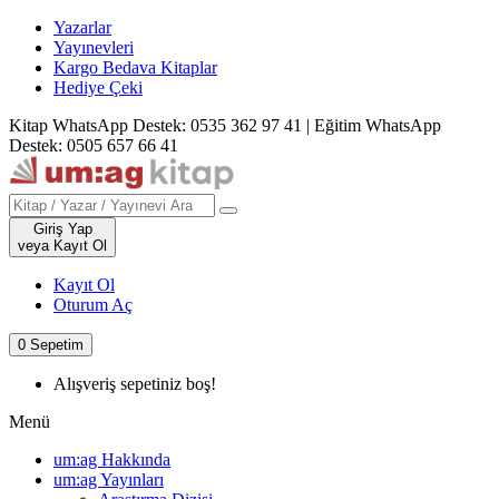
Yazarlar
Yayınevleri
Kargo Bedava Kitaplar
Hediye Çeki
Kitap WhatsApp Destek: 0535 362 97 41
|
Eğitim WhatsApp
Destek: 0505 657 66 41
Giriş Yap
veya Kayıt Ol
Kayıt Ol
Oturum Aç
0
Sepetim
Alışveriş sepetiniz boş!
Menü
um:ag Hakkında
um:ag Yayınları