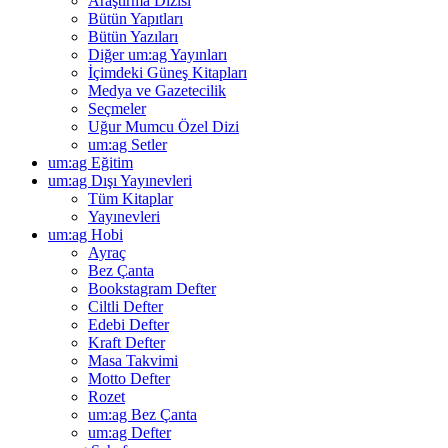
Araştırma Dizisi
Bütün Yapıtları
Bütün Yazıları
Diğer um:ag Yayınları
İçimdeki Güneş Kitapları
Medya ve Gazetecilik
Seçmeler
Uğur Mumcu Özel Dizi
um:ag Setler
um:ag Eğitim
um:ag Dışı Yayınevleri
Tüm Kitaplar
Yayınevleri
um:ag Hobi
Ayraç
Bez Çanta
Bookstagram Defter
Ciltli Defter
Edebi Defter
Kraft Defter
Masa Takvimi
Motto Defter
Rozet
um:ag Bez Çanta
um:ag Defter