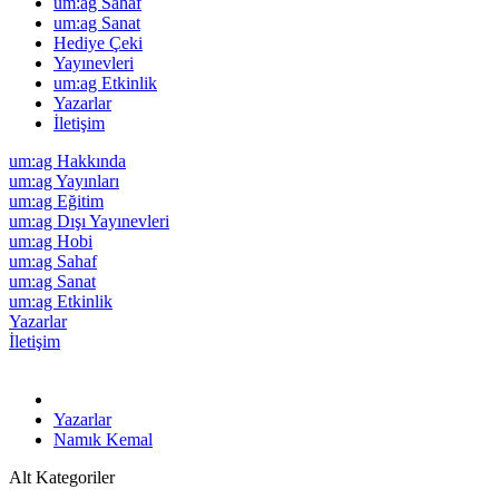
um:ag Sahaf
um:ag Sanat
Hediye Çeki
Yayınevleri
um:ag Etkinlik
Yazarlar
İletişim
um:ag Hakkında
um:ag Yayınları
um:ag Eğitim
um:ag Dışı Yayınevleri
um:ag Hobi
um:ag Sahaf
um:ag Sanat
um:ag Etkinlik
Yazarlar
İletişim
Yazarlar
Namık Kemal
Alt Kategoriler