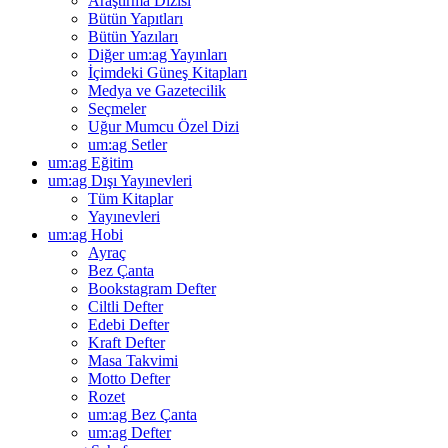
Araştırma Dizisi
Bütün Yapıtları
Bütün Yazıları
Diğer um:ag Yayınları
İçimdeki Güneş Kitapları
Medya ve Gazetecilik
Seçmeler
Uğur Mumcu Özel Dizi
um:ag Setler
um:ag Eğitim
um:ag Dışı Yayınevleri
Tüm Kitaplar
Yayınevleri
um:ag Hobi
Ayraç
Bez Çanta
Bookstagram Defter
Ciltli Defter
Edebi Defter
Kraft Defter
Masa Takvimi
Motto Defter
Rozet
um:ag Bez Çanta
um:ag Defter