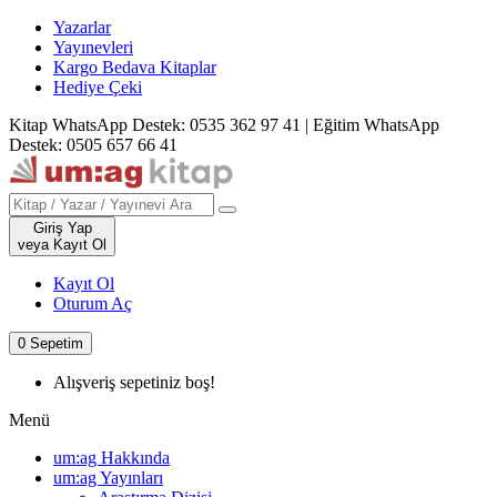
Yazarlar
Yayınevleri
Kargo Bedava Kitaplar
Hediye Çeki
Kitap WhatsApp Destek: 0535 362 97 41
|
Eğitim WhatsApp
Destek: 0505 657 66 41
Giriş Yap
veya Kayıt Ol
Kayıt Ol
Oturum Aç
0
Sepetim
Alışveriş sepetiniz boş!
Menü
um:ag Hakkında
um:ag Yayınları