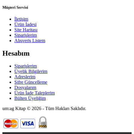
Müşteri Servisi
İletişim
Ürün İadesi
Site Haritası
Siparişlerim
Alışveriş Listem
Hesabım
Siparişlerim
Üyelik Bilgilerim
Adreslerim
Şifre Güncelleme
Dosyalarım
Ürün İade Taleplerim
Bülten Üyeliğim
um:ag Kitap © 2026 - Tüm Hakları Saklıdır.