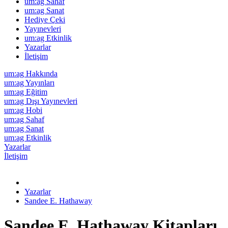
um:ag Sahaf
um:ag Sanat
Hediye Çeki
Yayınevleri
um:ag Etkinlik
Yazarlar
İletişim
um:ag Hakkında
um:ag Yayınları
um:ag Eğitim
um:ag Dışı Yayınevleri
um:ag Hobi
um:ag Sahaf
um:ag Sanat
um:ag Etkinlik
Yazarlar
İletişim
Yazarlar
Sandee E. Hathaway
Sandee E. Hathaway Kitapları