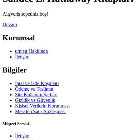
Alışveriş sepetiniz boş!
Devam
Kurumsal
um:ag Hakkında
İletişim
Bilgiler
İptal ve İade Koşulları
Ödeme ve Teslimat
Site Kullanım Şartları
Gizlilik ve Güvenlik
Kişisel Verilerin Korunması
Mesafeli Satış Sözleşmesi
Müşteri Servisi
İletişim