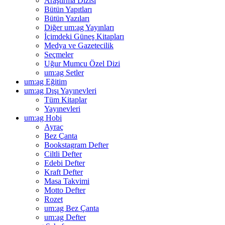
Araştırma Dizisi
Bütün Yapıtları
Bütün Yazıları
Diğer um:ag Yayınları
İçimdeki Güneş Kitapları
Medya ve Gazetecilik
Seçmeler
Uğur Mumcu Özel Dizi
um:ag Setler
um:ag Eğitim
um:ag Dışı Yayınevleri
Tüm Kitaplar
Yayınevleri
um:ag Hobi
Ayraç
Bez Çanta
Bookstagram Defter
Ciltli Defter
Edebi Defter
Kraft Defter
Masa Takvimi
Motto Defter
Rozet
um:ag Bez Çanta
um:ag Defter