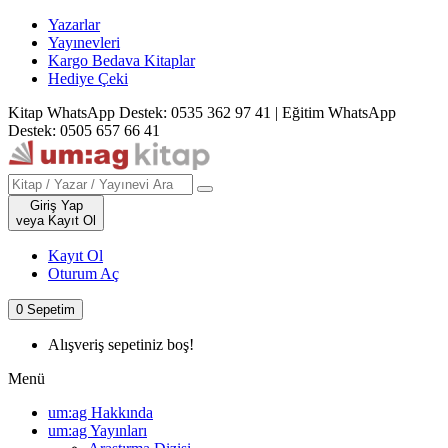
Yazarlar
Yayınevleri
Kargo Bedava Kitaplar
Hediye Çeki
Kitap WhatsApp Destek: 0535 362 97 41
|
Eğitim WhatsApp
Destek: 0505 657 66 41
Giriş Yap
veya Kayıt Ol
Kayıt Ol
Oturum Aç
0
Sepetim
Alışveriş sepetiniz boş!
Menü
um:ag Hakkında
um:ag Yayınları