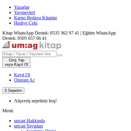
Yazarlar
Yayınevleri
Kargo Bedava Kitaplar
Hediye Çeki
Kitap WhatsApp Destek: 0535 362 97 41
|
Eğitim WhatsApp
Destek: 0505 657 66 41
Giriş Yap
veya Kayıt Ol
Kayıt Ol
Oturum Aç
0
Sepetim
Alışveriş sepetiniz boş!
Menü
um:ag Hakkında
um:ag Yayınları