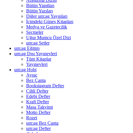
Araştırma Dizisi
Bütün Yapıtları
Bütün Yazıları
Diğer um:ag Yayınları
İçimdeki Güneş Kitapları
Medya ve Gazetecilik
Seçmeler
Uğur Mumcu Özel Dizi
um:ag Setler
um:ag Eğitim
um:ag Dışı Yayınevleri
Tüm Kitaplar
Yayınevleri
um:ag Hobi
Ayraç
Bez Çanta
Bookstagram Defter
Ciltli Defter
Edebi Defter
Kraft Defter
Masa Takvimi
Motto Defter
Rozet
um:ag Bez Çanta
um:ag Defter