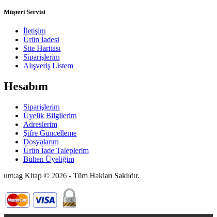
Müşteri Servisi
İletişim
Ürün İadesi
Site Haritası
Siparişlerim
Alışveriş Listem
Hesabım
Siparişlerim
Üyelik Bilgilerim
Adreslerim
Şifre Güncelleme
Dosyalarım
Ürün İade Taleplerim
Bülten Üyeliğim
um:ag Kitap © 2026 - Tüm Hakları Saklıdır.