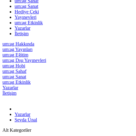
um:ag Sahaf
um:ag Sanat
Hediye Çeki
Yayınevleri
um:ag Etkinlik
Yazarlar
İletişim
um:ag Hakkında
um:ag Yayınları
um:ag Eğitim
um:ag Dışı Yayınevleri
um:ag Hobi
um:ag Sahaf
um:ag Sanat
um:ag Etkinlik
Yazarlar
İletişim
Yazarlar
Sevda Ünal
Alt Kategoriler