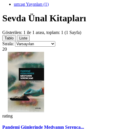
um:ag Yayınları (1)
Sevda Ünal Kitapları
Gösterilen: 1 ile 1 arası, toplam: 1 (1 Sayfa)
Tablo
Liste
Sırala:
20
rating
Pandemi Günlerinde Medyanın Serenca...