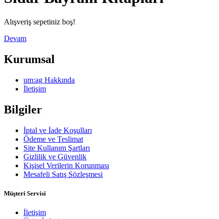
Alışveriş sepetiniz boş!
Devam
Kurumsal
um:ag Hakkında
İletişim
Bilgiler
İptal ve İade Koşulları
Ödeme ve Teslimat
Site Kullanım Şartları
Gizlilik ve Güvenlik
Kişisel Verilerin Korunması
Mesafeli Satış Sözleşmesi
Müşteri Servisi
İletişim