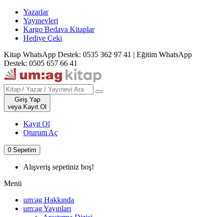
Yazarlar
Yayınevleri
Kargo Bedava Kitaplar
Hediye Çeki
Kitap WhatsApp Destek: 0535 362 97 41
|
Eğitim WhatsApp
Destek: 0505 657 66 41
Giriş Yap
veya Kayıt Ol
Kayıt Ol
Oturum Aç
0
Sepetim
Alışveriş sepetiniz boş!
Menü
um:ag Hakkında
um:ag Yayınları