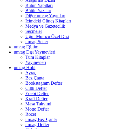
Araştırma Dizisi
Bütün Yapıtları
Bütün Yazıları
Diğer um:ag Yayınları
İçimdeki Güneş Kitapları
Medya ve Gazetecilik
Seçmeler
Uğur Mumcu Özel Dizi
um:ag Setler
um:ag Eğitim
um:ag Dışı Yayınevleri
Tüm Kitaplar
Yayınevleri
um:ag Hobi
Ayraç
Bez Çanta
Bookstagram Defter
Ciltli Defter
Edebi Defter
Kraft Defter
Masa Takvimi
Motto Defter
Rozet
um:ag Bez Çanta
um:ag Defter