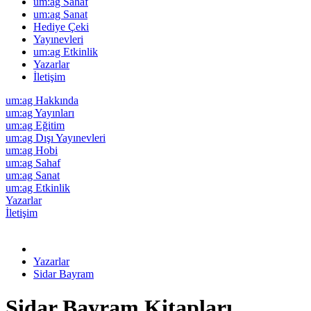
um:ag Sahaf
um:ag Sanat
Hediye Çeki
Yayınevleri
um:ag Etkinlik
Yazarlar
İletişim
um:ag Hakkında
um:ag Yayınları
um:ag Eğitim
um:ag Dışı Yayınevleri
um:ag Hobi
um:ag Sahaf
um:ag Sanat
um:ag Etkinlik
Yazarlar
İletişim
Yazarlar
Sidar Bayram
Sidar Bayram Kitapları