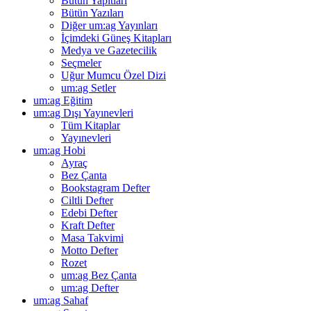
Bütün Yapıtları
Bütün Yazıları
Diğer um:ag Yayınları
İçimdeki Güneş Kitapları
Medya ve Gazetecilik
Seçmeler
Uğur Mumcu Özel Dizi
um:ag Setler
um:ag Eğitim
um:ag Dışı Yayınevleri
Tüm Kitaplar
Yayınevleri
um:ag Hobi
Ayraç
Bez Çanta
Bookstagram Defter
Ciltli Defter
Edebi Defter
Kraft Defter
Masa Takvimi
Motto Defter
Rozet
um:ag Bez Çanta
um:ag Defter
um:ag Sahaf