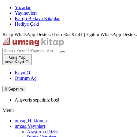
Yazarlar
Yayınevleri
Kargo Bedava Kitaplar
Hediye Çeki
Kitap WhatsApp Destek: 0535 362 97 41
|
Eğitim WhatsApp Destek:
Giriş Yap
veya Kayıt Ol
Kayıt Ol
Oturum Aç
0
Sepetim
Alışveriş sepetiniz boş!
Menü
um:ag Hakkında
um:ag Yayınları
Araştırma Dizisi