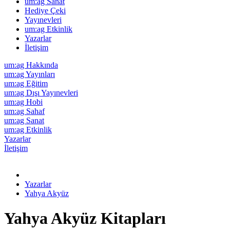
um:ag Sanat
Hediye Çeki
Yayınevleri
um:ag Etkinlik
Yazarlar
İletişim
um:ag Hakkında
um:ag Yayınları
um:ag Eğitim
um:ag Dışı Yayınevleri
um:ag Hobi
um:ag Sahaf
um:ag Sanat
um:ag Etkinlik
Yazarlar
İletişim
Yazarlar
Yahya Akyüz
Yahya Akyüz Kitapları