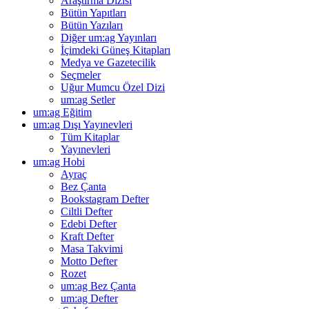
Araştırma Dizisi
Bütün Yapıtları
Bütün Yazıları
Diğer um:ag Yayınları
İçimdeki Güneş Kitapları
Medya ve Gazetecilik
Seçmeler
Uğur Mumcu Özel Dizi
um:ag Setler
um:ag Eğitim
um:ag Dışı Yayınevleri
Tüm Kitaplar
Yayınevleri
um:ag Hobi
Ayraç
Bez Çanta
Bookstagram Defter
Ciltli Defter
Edebi Defter
Kraft Defter
Masa Takvimi
Motto Defter
Rozet
um:ag Bez Çanta
um:ag Defter