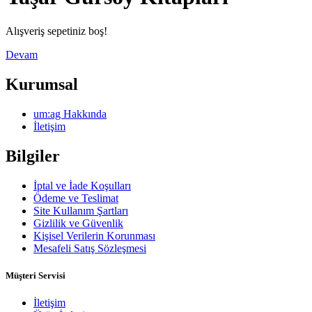
Alışveriş sepetiniz boş!
Devam
Kurumsal
um:ag Hakkında
İletişim
Bilgiler
İptal ve İade Koşulları
Ödeme ve Teslimat
Site Kullanım Şartları
Gizlilik ve Güvenlik
Kişisel Verilerin Korunması
Mesafeli Satış Sözleşmesi
Müşteri Servisi
İletişim