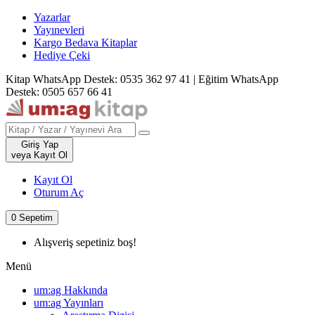
Yazarlar
Yayınevleri
Kargo Bedava Kitaplar
Hediye Çeki
Kitap WhatsApp Destek: 0535 362 97 41
|
Eğitim WhatsApp
Destek: 0505 657 66 41
Giriş Yap
veya Kayıt Ol
Kayıt Ol
Oturum Aç
0
Sepetim
Alışveriş sepetiniz boş!
Menü
um:ag Hakkında
um:ag Yayınları