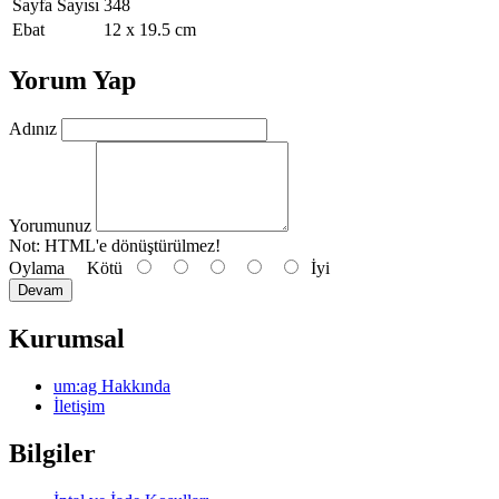
Sayfa Sayısı
348
Ebat
12 x 19.5 cm
Yorum Yap
Adınız
Yorumunuz
Not:
HTML'e dönüştürülmez!
Oylama
Kötü
İyi
Devam
Kurumsal
um:ag Hakkında
İletişim
Bilgiler