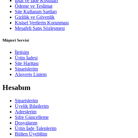
İptal ve İade Koşulları
Ödeme ve Teslimat
Site Kullanım Şartları
Gizlilik ve Güvenlik
Kişisel Verilerin Korunması
Mesafeli Satış Sözleşmesi
Müşteri Servisi
İletişim
Ürün İadesi
Site Haritası
Siparişlerim
Alışveriş Listem
Hesabım
Siparişlerim
Üyelik Bilgilerim
Adreslerim
Şifre Güncelleme
Dosyalarım
Ürün İade Taleplerim
Bülten Üyeliğim