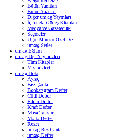
Araştırma Dizisi
Bütün Yapıtları
Bütün Yazıları
Diğer um:ag Yayınları
İçimdeki Güneş Kitapları
Medya ve Gazetecilik
Seçmeler
Uğur Mumcu Özel Dizi
um:ag Setler
um:ag Eğitim
um:ag Dışı Yayınevleri
Tüm Kitaplar
Yayınevleri
um:ag Hobi
Ayraç
Bez Çanta
Bookstagram Defter
Ciltli Defter
Edebi Defter
Kraft Defter
Masa Takvimi
Motto Defter
Rozet
um:ag Bez Çanta
um:ag Defter