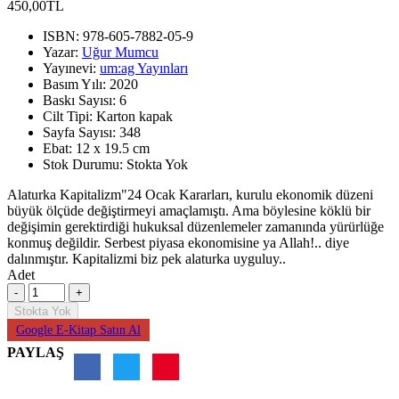
450,00TL
ISBN:
978-605-7882-05-9
Yazar:
Uğur Mumcu
Yayınevi:
um:ag Yayınları
Basım Yılı:
2020
Baskı Sayısı:
6
Cilt Tipi:
Karton kapak
Sayfa Sayısı:
348
Ebat:
12 x 19.5 cm
Stok Durumu:
Stokta Yok
Alaturka Kapitalizm"24 Ocak Kararları, kurulu ekonomik düzeni
büyük ölçüde değiştirmeyi amaçlamıştı. Ama böylesine köklü bir
değişimin gerektirdiği hukuksal düzenlemeler zamanında yürürlüğe
konmuş değildir. Serbest piyasa ekonomisine ya Allah!.. diye
dalınmıştır. Kapitalizmi biz pek alaturka uyguluy..
Adet
Stokta Yok
Google E-Kitap Satın Al
PAYLAŞ