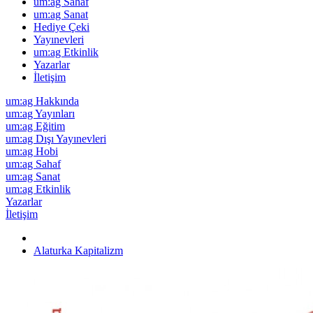
um:ag Sahaf
um:ag Sanat
Hediye Çeki
Yayınevleri
um:ag Etkinlik
Yazarlar
İletişim
um:ag Hakkında
um:ag Yayınları
um:ag Eğitim
um:ag Dışı Yayınevleri
um:ag Hobi
um:ag Sahaf
um:ag Sanat
um:ag Etkinlik
Yazarlar
İletişim
Alaturka Kapitalizm