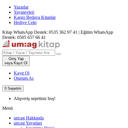
Yazarlar
Yayınevleri
Kargo Bedava Kitaplar
Hediye Çeki
Kitap WhatsApp Destek: 0535 362 97 41
|
Eğitim WhatsApp
Destek: 0505 657 66 41
Giriş Yap
veya Kayıt Ol
Kayıt Ol
Oturum Aç
0
Sepetim
Alışveriş sepetiniz boş!
Menü
um:ag Hakkında
um:ag Yayınları