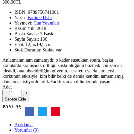
300,00TL
ISBN:
9789750741081
Yazar:
Fadime Uslu
Yayınevi:
Can Yayınları
Basım Yılı:
2019
Baskı Sayısı:
3.Baskı
Sayfa Sayısı:
136
Ebat:
12,5x19,5 cm
Stok Durumu:
Stokta var
Anlatmanın tam zamanıydı; o kadar sustuktan sonra, başka
konularda konuşarak örttüğü suskunluğunu bozmak için zaman
idealdi, ona hissettirdiğim güvenin, cesaretin ya da tam tersi
korkunun etkisiyle, kim bilir belki de damla kendini tamamlamış,
damlamak istiyordu artık.Farklı zaman dilimlerinde yaşan..
Adet
Sepete Ekle
PAYLAŞ
Açıklama
Yorumlar (0)