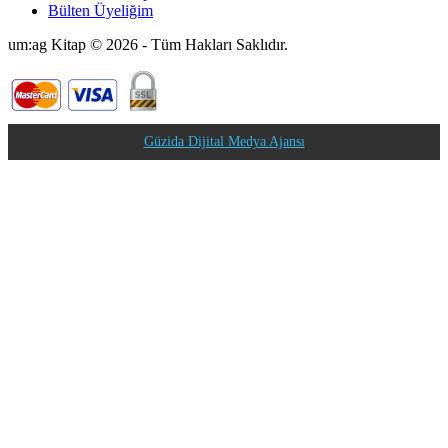
Bülten Üyeliğim
um:ag Kitap © 2026 - Tüm Hakları Saklıdır.
Güzida Dijital Medya Ajansı