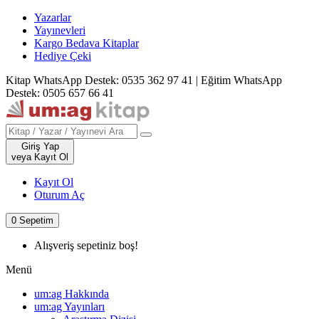
Yazarlar
Yayınevleri
Kargo Bedava Kitaplar
Hediye Çeki
Kitap WhatsApp Destek: 0535 362 97 41
|
Eğitim WhatsApp
Destek: 0505 657 66 41
Giriş Yap
veya Kayıt Ol
Kayıt Ol
Oturum Aç
0
Sepetim
Alışveriş sepetiniz boş!
Menü
um:ag Hakkında
um:ag Yayınları