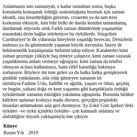
Anlatmanın tam zamanıydı; o kadar sustuktan sonra, başka
konularda konuşarak örttüğü suskunluğunu bozmak için zaman
idealdi, ona hissettirdiğim güvenin, cesaretin ya da tam tersi
korkunun etkisiyle, kim bilir belki de damla kendini tamamlamış,
damlamak istiyordu artık.Farklı zaman dilimlerinde yaşananlar
arasındaki derin bağlar irdeleniyor bu öykülerde. Sözgelimi
Cumhuriyet’in ilk yıllarında bireylerin yaşadığı heyecan, Denizlerin
asılması ya da günümüzde yaşanan büyük travmalar, bazen de
beklenmedik karşılaşmalar birbirini takip ediyor. Karakterler kimi
zaman geçmişin yüküyle baş etmeye çalışıyor, kimi zaman yazarak
yaşadıklarına anlam vermeye uğraşıyor, kimi zaman da telafisi
olmayan acılara katlanmaya, hatta zifirî karanlığa bakmaya
zorlanıyor. Böylece üst üste gelen ya da halka halka genişleyerek
şimdide yankılanan, asla yitip gitmeyen zamanın izi
sürülüyor.Fadime Uslu, hafiflik ve ağırlık, yaşam ve ölüm, geçmiş
ve bugün, yabani doğa ve kent yaşantısı gibi karşıtlıklarla ördüğü
öykülerinde zamanın müziğini yakalama uğraşında. Bununla birlikte
kitlelere aşılanan korkuya inatla direnen, gerçeğin peşindeki
insanları anlatmaktan asla geri durmuyor. Ay Eskir Gün Işırken’deki
öyküler –ve öykü içindeki öyküler– çok katmanlı anlatımı ve
alabildiğine duyarlı yaklaşımıyla öne çıkıyor.
Künye
Basım Yılı
2019