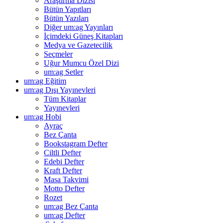
Araştırma Dizisi
Bütün Yapıtları
Bütün Yazıları
Diğer um:ag Yayınları
İçimdeki Güneş Kitapları
Medya ve Gazetecilik
Seçmeler
Uğur Mumcu Özel Dizi
um:ag Setler
um:ag Eğitim
um:ag Dışı Yayınevleri
Tüm Kitaplar
Yayınevleri
um:ag Hobi
Ayraç
Bez Çanta
Bookstagram Defter
Ciltli Defter
Edebi Defter
Kraft Defter
Masa Takvimi
Motto Defter
Rozet
um:ag Bez Çanta
um:ag Defter