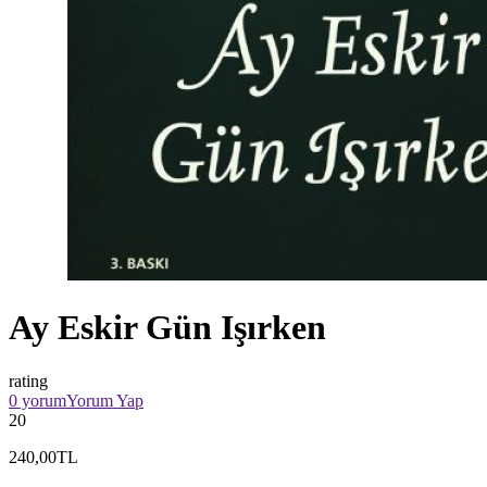
Ay Eskir Gün Işırken
rating
0 yorum
Yorum Yap
20
240,00TL