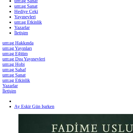
um:ag Sahaf
um:ag Sanat
Hediye Çeki
Yayınevleri
um:ag Etkinlik
Yazarlar
İletişim
um:ag Hakkında
um:ag Yayınları
um:ag Eğitim
um:ag Dışı Yayınevleri
um:ag Hobi
um:ag Sahaf
um:ag Sanat
um:ag Etkinlik
Yazarlar
İletişim
Ay Eskir Gün Işırken