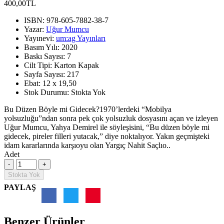
400,00TL
ISBN:
978-605-7882-38-7
Yazar:
Uğur Mumcu
Yayınevi:
um:ag Yayınları
Basım Yılı:
2020
Baskı Sayısı:
7
Cilt Tipi:
Karton Kapak
Sayfa Sayısı:
217
Ebat:
12 x 19,50
Stok Durumu:
Stokta Yok
Bu Düzen Böyle mi Gidecek?1970’lerdeki “Mobilya
yolsuzluğu”ndan sonra pek çok yolsuzluk dosyasını açan ve izleyen
Uğur Mumcu, Yahya Demirel ile söyleşisini, “Bu düzen böyle mi
gidecek, pireler filleri yutacak,” diye noktalıyor. Yakın geçmişteki
idam kararlarında karşıoyu olan Yargıç Nahit Saçlıo..
Adet
Stokta Yok
PAYLAŞ
Benzer Ürünler