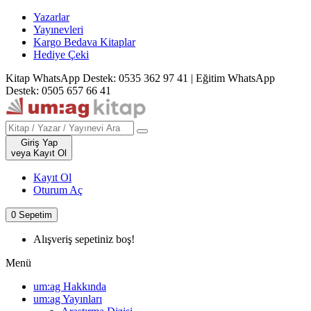
Yazarlar
Yayınevleri
Kargo Bedava Kitaplar
Hediye Çeki
Kitap WhatsApp Destek: 0535 362 97 41
|
Eğitim WhatsApp
Destek: 0505 657 66 41
Giriş Yap
veya Kayıt Ol
Kayıt Ol
Oturum Aç
0
Sepetim
Alışveriş sepetiniz boş!
Menü
um:ag Hakkında
um:ag Yayınları