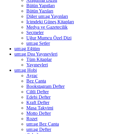
Araştırma Dizisi
Bütün Yapıtları
Bütün Yazıları
Diğer um:ag Yayınları
İçimdeki Güneş Kitapları
Medya ve Gazetecilik
Seçmeler
Uğur Mumcu Özel Dizi
um:ag Setler
um:ag Eğitim
um:ag Dışı Yayınevleri
Tüm Kitaplar
Yayınevleri
um:ag Hobi
Ayraç
Bez Çanta
Bookstagram Defter
Ciltli Defter
Edebi Defter
Kraft Defter
Masa Takvimi
Motto Defter
Rozet
um:ag Bez Çanta
um:ag Defter