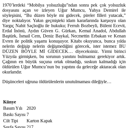
1970’lerdeki “Mobilya yolsuzluğu”ndan sonra pek çok yolsuzluk
dosyasını açan ve izleyen Uğur Mumcu, Yahya Demirel ile
söyleşisini, “Bu düzen böyle mi gidecek, pireler filleri yutacak,”
diye noktalıyor. Yakın geçmişteki idam kararlarında karşıoyu olan
Yargıç Nahit Saçlıoğlu ile hukuku; Ferruh Bozbeyli, Bülent Ecevit,
Erdal İnönü, Aydın Güven G. Gürkan, Kemal Anadol, Abdullah
Baştürk, İsmail Cem, Deniz Baykal, Necmettin Erbakan ve Kenan
Evren ile politik yaşamı konuşuyor. Kitabı okuyunca, bunca yılda
nelerin değişip nelerin değişmediğini görecek, ister istemez BU
DÜZEN BÖYLE Mİ GİDECEK… diyeceksiniz. Yirmi birinci
Yüzyıla girmişken, bu sorunun yanıtını bulmamız gerekiyor artık.
Çağının en büyük suçuna ortak olmadığı, suskun kalmadığı için
öldürülen Uğur Mumcu’nun bu yapıtını da geleceğe aktaracak olan
okurlarıdır.
Düşünceleri uğruna öldürülenlerin unutulmaması dileğiyle…
Künye
Basım Yılı
2020
Baskı Sayısı
7
Cilt Tipi
Karton Kapak
Sayfa Sayısı
217