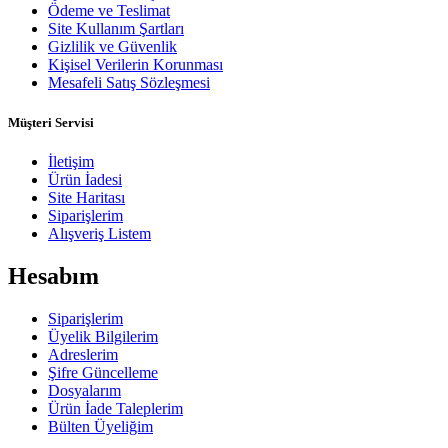
Ödeme ve Teslimat
Site Kullanım Şartları
Gizlilik ve Güvenlik
Kişisel Verilerin Korunması
Mesafeli Satış Sözleşmesi
Müşteri Servisi
İletişim
Ürün İadesi
Site Haritası
Siparişlerim
Alışveriş Listem
Hesabım
Siparişlerim
Üyelik Bilgilerim
Adreslerim
Şifre Güncelleme
Dosyalarım
Ürün İade Taleplerim
Bülten Üyeliğim