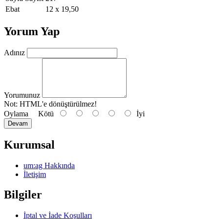
Ebat
12 x 19,50
Yorum Yap
Adınız
Yorumunuz
Not:
HTML'e dönüştürülmez!
Oylama
Kötü
İyi
Devam
Kurumsal
um:ag Hakkında
İletişim
Bilgiler
İptal ve İade Koşulları