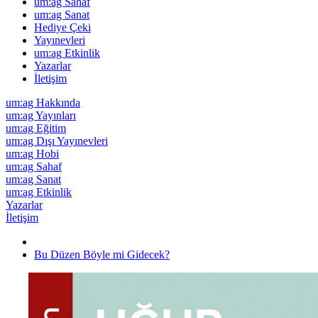
um:ag Sahaf
um:ag Sanat
Hediye Çeki
Yayınevleri
um:ag Etkinlik
Yazarlar
İletişim
um:ag Hakkında
um:ag Yayınları
um:ag Eğitim
um:ag Dışı Yayınevleri
um:ag Hobi
um:ag Sahaf
um:ag Sanat
um:ag Etkinlik
Yazarlar
İletişim
Bu Düzen Böyle mi Gidecek?