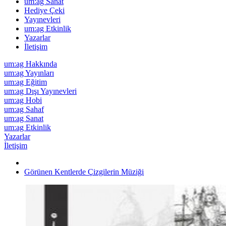
um:ag Sanat
Hediye Çeki
Yayınevleri
um:ag Etkinlik
Yazarlar
İletişim
um:ag Hakkında
um:ag Yayınları
um:ag Eğitim
um:ag Dışı Yayınevleri
um:ag Hobi
um:ag Sahaf
um:ag Sanat
um:ag Etkinlik
Yazarlar
İletişim
Görünen Kentlerde Çizgilerin Müziği