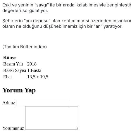
Eski ve yeninin "saygı" ile bir arada kalabilmesiyle zenginleş
değerleri sorgulatıyor.
Şehirlerin "anı deposu" olan kent mimarisi üzerinden insanları
olanın ne olduğunu düşünebilmemiz için bir "an" yaratıyor.
(Tanıtım Bülteninden)
Künye
Basım Yılı
2018
Baskı Sayısı
1.Baskı
Ebat
13,5 x 19,5
Yorum Yap
Adınız
Yorumunuz