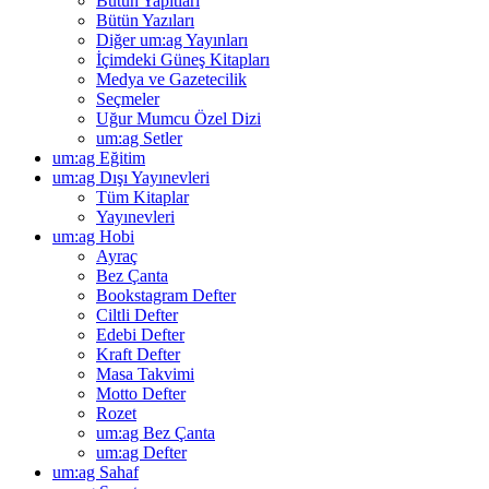
Bütün Yapıtları
Bütün Yazıları
Diğer um:ag Yayınları
İçimdeki Güneş Kitapları
Medya ve Gazetecilik
Seçmeler
Uğur Mumcu Özel Dizi
um:ag Setler
um:ag Eğitim
um:ag Dışı Yayınevleri
Tüm Kitaplar
Yayınevleri
um:ag Hobi
Ayraç
Bez Çanta
Bookstagram Defter
Ciltli Defter
Edebi Defter
Kraft Defter
Masa Takvimi
Motto Defter
Rozet
um:ag Bez Çanta
um:ag Defter
um:ag Sahaf