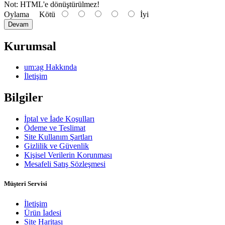
Not:
HTML'e dönüştürülmez!
Oylama
Kötü
İyi
Devam
Kurumsal
um:ag Hakkında
İletişim
Bilgiler
İptal ve İade Koşulları
Ödeme ve Teslimat
Site Kullanım Şartları
Gizlilik ve Güvenlik
Kişisel Verilerin Korunması
Mesafeli Satış Sözleşmesi
Müşteri Servisi
İletişim
Ürün İadesi
Site Haritası