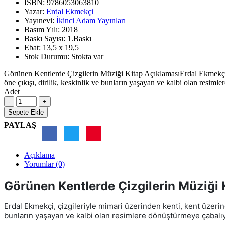
ISBN:
9786053063810
Yazar:
Erdal Ekmekçi
Yayınevi:
İkinci Adam Yayınları
Basım Yılı:
2018
Baskı Sayısı:
1.Baskı
Ebat:
13,5 x 19,5
Stok Durumu:
Stokta var
Görünen Kentlerde Çizgilerin Müziği Kitap AçıklamasıErdal Ekmekçi, ç
öne çıkışı, dirilik, keskinlik ve bunların yaşayan ve kalbi olan resiml
Adet
Sepete Ekle
PAYLAŞ
Açıklama
Yorumlar (0)
Görünen Kentlerde Çizgilerin Müziği 
Erdal Ekmekçi, çizgileriyle mimari üzerinden kenti, kent üzerin
bunların yaşayan ve kalbi olan resimlere dönüştürmeye çabalıy