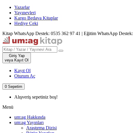
Yazarlar
Yayınevleri
Kargo Bedava Kitaplar
Hediye Çeki
Kitap WhatsApp Destek: 0535 362 97 41
|
Eğitim WhatsApp Destek:
Giriş Yap
veya Kayıt Ol
Kayıt Ol
Oturum Aç
0
Sepetim
Alışveriş sepetiniz boş!
Menü
um:ag Hakkında
um:ag Yayınları
Araştırma Dizisi