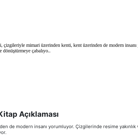
izgileriyle mimari üzerinden kenti, kent üzerinden de modern insanı y
ere dönüştürmeye çabalıyo..
Kitap Açıklaması
den de modern insanı yorumluyor. Çizgilerinde resime yakınlık ve d
or.