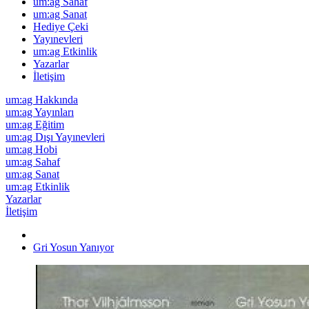
um:ag Sahaf
um:ag Sanat
Hediye Çeki
Yayınevleri
um:ag Etkinlik
Yazarlar
İletişim
um:ag Hakkında
um:ag Yayınları
um:ag Eğitim
um:ag Dışı Yayınevleri
um:ag Hobi
um:ag Sahaf
um:ag Sanat
um:ag Etkinlik
Yazarlar
İletişim
Gri Yosun Yanıyor