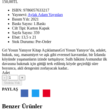
150,00TL
ISBN:
9786057633217
Yayınevi:
Aylak Adam Yayınları
Basım Yılı:
2021
Baskı Sayısı:
1.Baskı
Cilt Tipi:
Karton Kapak
Sayfa Sayısı:
359
Ebat:
13,5 x 21
Stok Durumu:
Pre-Order
Gri Yosun Yanıyor Kitap AçıklamasıGri Yosun Yanıyor’da, adalet,
hukuk, suç, masumiyet ve aşk gibi evrensel kavramlar, bir İzlanda
köyünde yaşananların izinde tartışılıyor. Sulh hâkimi Asmundur ilk
davasına bakmak için gittiği terk edilmiş köyde geçirdiği süre
boyunca, akli dengesini zorlayacak kadar..
Adet
Stokta Yok
PAYLAŞ
Benzer Ürünler