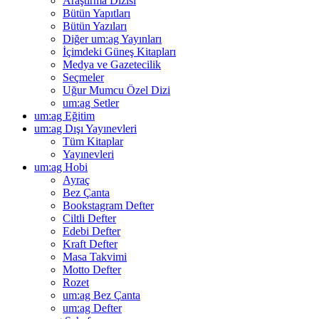
Araştırma Dizisi
Bütün Yapıtları
Bütün Yazıları
Diğer um:ag Yayınları
İçimdeki Güneş Kitapları
Medya ve Gazetecilik
Seçmeler
Uğur Mumcu Özel Dizi
um:ag Setler
um:ag Eğitim
um:ag Dışı Yayınevleri
Tüm Kitaplar
Yayınevleri
um:ag Hobi
Ayraç
Bez Çanta
Bookstagram Defter
Ciltli Defter
Edebi Defter
Kraft Defter
Masa Takvimi
Motto Defter
Rozet
um:ag Bez Çanta
um:ag Defter