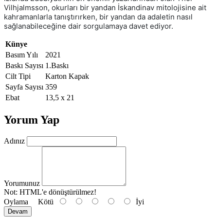
Vilhjalmsson, okurları bir yandan İskandinav mitolojisine ait
kahramanlarla tanıştırırken, bir yandan da adaletin nasıl
sağlanabileceğine dair sorgulamaya davet ediyor.
Künye
Basım Yılı
2021
Baskı Sayısı
1.Baskı
Cilt Tipi
Karton Kapak
Sayfa Sayısı
359
Ebat
13,5 x 21
Yorum Yap
Adınız
Yorumunuz
Not:
HTML'e dönüştürülmez!
Oylama
Kötü
İyi
Devam