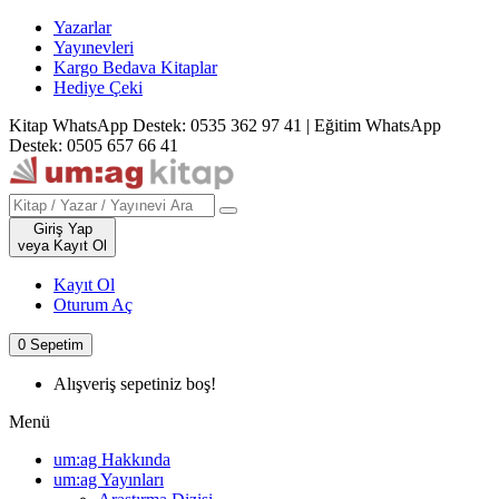
Yazarlar
Yayınevleri
Kargo Bedava Kitaplar
Hediye Çeki
Kitap WhatsApp Destek: 0535 362 97 41
|
Eğitim WhatsApp
Destek: 0505 657 66 41
Giriş Yap
veya Kayıt Ol
Kayıt Ol
Oturum Aç
0
Sepetim
Alışveriş sepetiniz boş!
Menü
um:ag Hakkında
um:ag Yayınları