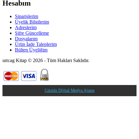
Hesabım
Siparişlerim
Üyelik Bilgilerim
Adreslerim
Şifre Güncelleme
Dosyalarım
Ürün İade Taleplerim
Bülten Üyeliğim
um:ag Kitap © 2026 - Tüm Hakları Saklıdır.
Güzida Dijital Medya Ajansı