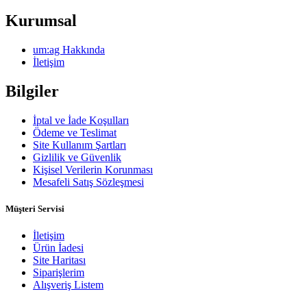
Kurumsal
um:ag Hakkında
İletişim
Bilgiler
İptal ve İade Koşulları
Ödeme ve Teslimat
Site Kullanım Şartları
Gizlilik ve Güvenlik
Kişisel Verilerin Korunması
Mesafeli Satış Sözleşmesi
Müşteri Servisi
İletişim
Ürün İadesi
Site Haritası
Siparişlerim
Alışveriş Listem