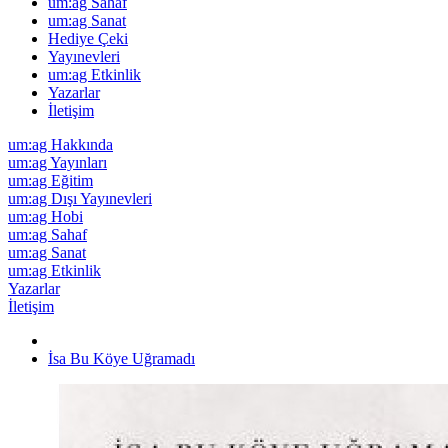
um:ag Sahaf
um:ag Sanat
Hediye Çeki
Yayınevleri
um:ag Etkinlik
Yazarlar
İletişim
um:ag Hakkında
um:ag Yayınları
um:ag Eğitim
um:ag Dışı Yayınevleri
um:ag Hobi
um:ag Sahaf
um:ag Sanat
um:ag Etkinlik
Yazarlar
İletişim
İsa Bu Köye Uğramadı