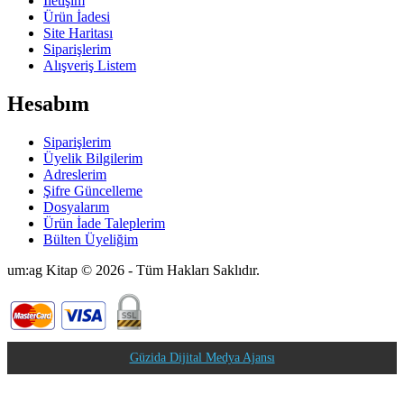
İletişim
Ürün İadesi
Site Haritası
Siparişlerim
Alışveriş Listem
Hesabım
Siparişlerim
Üyelik Bilgilerim
Adreslerim
Şifre Güncelleme
Dosyalarım
Ürün İade Taleplerim
Bülten Üyeliğim
um:ag Kitap © 2026 - Tüm Hakları Saklıdır.
Güzida Dijital Medya Ajansı