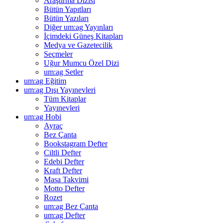
Araştırma Dizisi
Bütün Yapıtları
Bütün Yazıları
Diğer um:ag Yayınları
İçimdeki Güneş Kitapları
Medya ve Gazetecilik
Seçmeler
Uğur Mumcu Özel Dizi
um:ag Setler
um:ag Eğitim
um:ag Dışı Yayınevleri
Tüm Kitaplar
Yayınevleri
um:ag Hobi
Ayraç
Bez Çanta
Bookstagram Defter
Ciltli Defter
Edebi Defter
Kraft Defter
Masa Takvimi
Motto Defter
Rozet
um:ag Bez Çanta
um:ag Defter