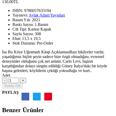
130,00TL
ISBN:
9786057633194
Yayınevi:
Aylak Adam Yayınları
Basım Yılı:
2021
Baskı Sayısı:
1.Basım
Cilt Tipi:
Karton Kapak
Sayfa Sayısı:
308
Ebat:
13,5 x 19,5
Stok Durumu:
Pre-Order
İsa Bu Köye Uğramadı Kitap AçıklamasıBazı hikâyeler vardır,
yaşadığımız hiçbir şeyin sadece bize özgü olmadığını, evrensel
deneyimler olduğunu çok net anlatır. Carlo Levi, faşizm
karşıtlığından dolayı sürgün edildiği Güney İtalya'daki bir köyde
başına gelenleri, köylülerin çektiği yoksulluğu ve kurt..
Adet
Stokta Yok
PAYLAŞ
Benzer Ürünler