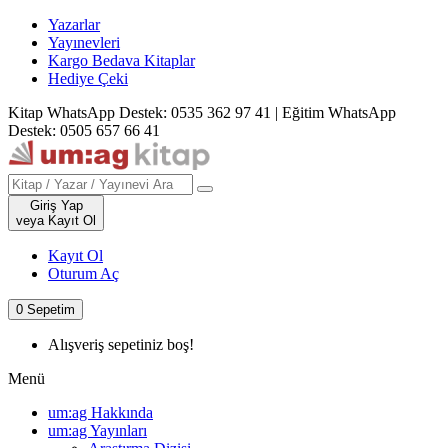
Yazarlar
Yayınevleri
Kargo Bedava Kitaplar
Hediye Çeki
Kitap WhatsApp Destek: 0535 362 97 41
|
Eğitim WhatsApp
Destek: 0505 657 66 41
Giriş Yap
veya Kayıt Ol
Kayıt Ol
Oturum Aç
0
Sepetim
Alışveriş sepetiniz boş!
Menü
um:ag Hakkında
um:ag Yayınları