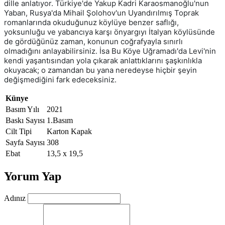
dille anlatıyor. Türkiye'de Yakup Kadri Karaosmanoğlu'nun
Yaban, Rusya'da Mihail Şolohov'un Uyandırılmış Toprak
romanlarında okuduğunuz köylüye benzer saflığı,
yoksunluğu ve yabancıya karşı önyargıyı İtalyan köylüsünde
de gördüğünüz zaman, konunun coğrafyayla sınırlı
olmadığını anlayabilirsiniz. İsa Bu Köye Uğramadı'da Levi'nin
kendi yaşantısından yola çıkarak anlattıklarını şaşkınlıkla
okuyacak; o zamandan bu yana neredeyse hiçbir şeyin
değişmediğini fark edeceksiniz.
Künye
Basım Yılı
2021
Baskı Sayısı
1.Basım
Cilt Tipi
Karton Kapak
Sayfa Sayısı
308
Ebat
13,5 x 19,5
Yorum Yap
Adınız