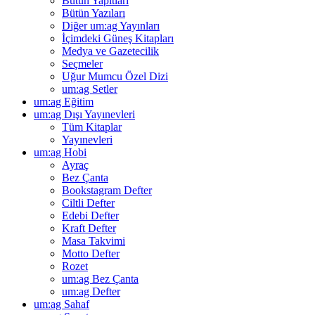
Bütün Yapıtları
Bütün Yazıları
Diğer um:ag Yayınları
İçimdeki Güneş Kitapları
Medya ve Gazetecilik
Seçmeler
Uğur Mumcu Özel Dizi
um:ag Setler
um:ag Eğitim
um:ag Dışı Yayınevleri
Tüm Kitaplar
Yayınevleri
um:ag Hobi
Ayraç
Bez Çanta
Bookstagram Defter
Ciltli Defter
Edebi Defter
Kraft Defter
Masa Takvimi
Motto Defter
Rozet
um:ag Bez Çanta
um:ag Defter
um:ag Sahaf