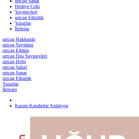
um:ag Sanat
Hediye Çeki
Yayınevleri
um:ag Etkinlik
Yazarlar
İletişim
um:ag Hakkında
um:ag Yayınları
um:ag Eğitim
um:ag Dışı Yayınevleri
um:ag Hobi
um:ag Sahaf
um:ag Sanat
um:ag Etkinlik
Yazarlar
İletişim
Kazım Karabekir Anlatıyor