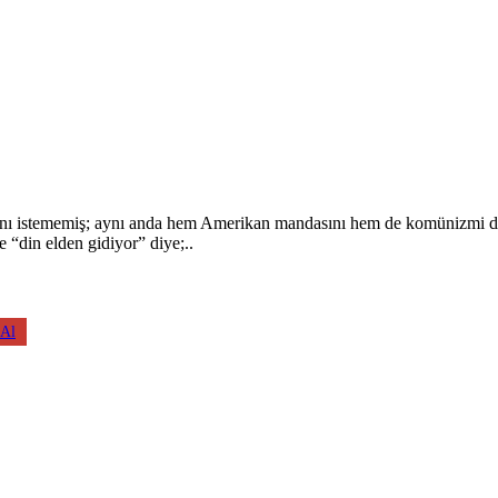
ını istememiş; aynı anda hem Amerikan mandasını hem de komünizmi düş
e “din elden gidiyor” diye;..
 Al