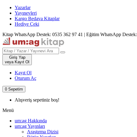
Yazarlar
Yayınevleri
Kargo Bedava Kitaplar
Hediye Çeki
Kitap WhatsApp Destek: 0535 362 97 41
|
Eğitim WhatsApp Destek:
Giriş Yap
veya Kayıt Ol
Kayıt Ol
Oturum Aç
0
Sepetim
Alışveriş sepetiniz boş!
Menü
um:ag Hakkında
um:ag Yayınları
Araştırma Dizisi