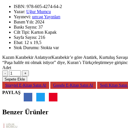
ISBN:
978-605-4274-64-2
Yazar:
Uğur Mumcu
Yayınevi:
um:ag Yayınları
Basım Yılı:
2024
Baskı Sayısı:
37
Cilt Tipi:
Karton Kapak
Sayfa Sayısı:
216
Ebat:
12 x 19,5
Stok Durumu:
Stokta var
Kazım Karabekir AnlatıyorKarabekir’e göre Atatürk, Kurtuluş Savaş
“Paşa halife mi olmak istiyor” diye, Kuran’ı Türkçeleştirmeye girişinc
Adet
Sepete Ekle
Storytel E-Kitap Satın Al
Google E-Kitap Satın Al
Sesli Kitap Satın
PAYLAŞ
Benzer Ürünler