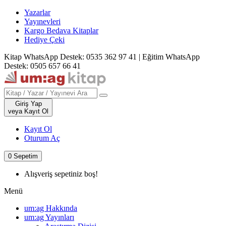
Yazarlar
Yayınevleri
Kargo Bedava Kitaplar
Hediye Çeki
Kitap WhatsApp Destek: 0535 362 97 41
|
Eğitim WhatsApp
Destek: 0505 657 66 41
Giriş Yap
veya Kayıt Ol
Kayıt Ol
Oturum Aç
0
Sepetim
Alışveriş sepetiniz boş!
Menü
um:ag Hakkında
um:ag Yayınları