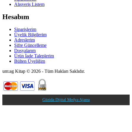
Alışveriş Listem
Hesabım
Siparişlerim
Üyelik Bilgilerim
Adreslerim
Şifre Güncelleme
Dosyalarım
Ürün İade Taleplerim
Bülten Üyeliğim
um:ag Kitap © 2026 - Tüm Hakları Saklıdır.
Güzida Dijital Medya Ajansı