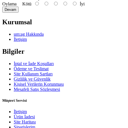
Oylama
Kötü
İyi
Devam
Kurumsal
um:ag Hakkında
İletişim
Bilgiler
İptal ve İade Koşulları
Ödeme ve Teslimat
Site Kullanım Şartları
Gizlilik ve Güvenlik
Kişisel Verilerin Korunması
Mesafeli Satış Sözleşmesi
Müşteri Servisi
İletişim
Ürün İadesi
Site Haritası
Siparişlerim