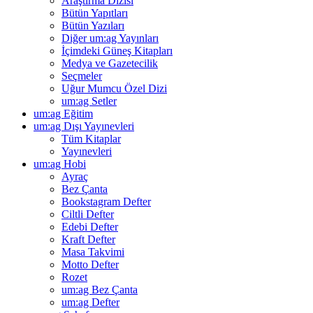
Araştırma Dizisi
Bütün Yapıtları
Bütün Yazıları
Diğer um:ag Yayınları
İçimdeki Güneş Kitapları
Medya ve Gazetecilik
Seçmeler
Uğur Mumcu Özel Dizi
um:ag Setler
um:ag Eğitim
um:ag Dışı Yayınevleri
Tüm Kitaplar
Yayınevleri
um:ag Hobi
Ayraç
Bez Çanta
Bookstagram Defter
Ciltli Defter
Edebi Defter
Kraft Defter
Masa Takvimi
Motto Defter
Rozet
um:ag Bez Çanta
um:ag Defter