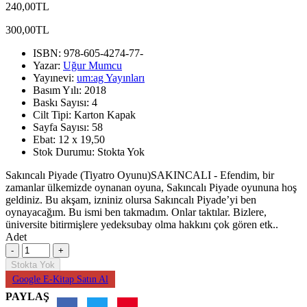
240,00TL
300,00TL
ISBN:
978-605-4274-77-
Yazar:
Uğur Mumcu
Yayınevi:
um:ag Yayınları
Basım Yılı:
2018
Baskı Sayısı:
4
Cilt Tipi:
Karton Kapak
Sayfa Sayısı:
58
Ebat:
12 x 19,50
Stok Durumu:
Stokta Yok
Sakıncalı Piyade (Tiyatro Oyunu)SAKINCALI - Efendim, bir
zamanlar ülkemizde oynanan oyuna, Sakıncalı Piyade oyununa hoş
geldiniz. Bu akşam, izniniz olursa Sakıncalı Piyade’yi ben
oynayacağım. Bu ismi ben takmadım. Onlar taktılar. Bizlere,
üniversite bitirmişlere yedeksubay olma hakkını çok gören etk..
Adet
Stokta Yok
Google E-Kitap Satın Al
PAYLAŞ