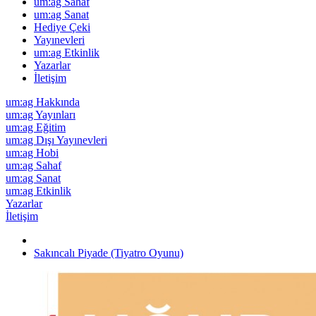
um:ag Sahaf
um:ag Sanat
Hediye Çeki
Yayınevleri
um:ag Etkinlik
Yazarlar
İletişim
um:ag Hakkında
um:ag Yayınları
um:ag Eğitim
um:ag Dışı Yayınevleri
um:ag Hobi
um:ag Sahaf
um:ag Sanat
um:ag Etkinlik
Yazarlar
İletişim
Sakıncalı Piyade (Tiyatro Oyunu)