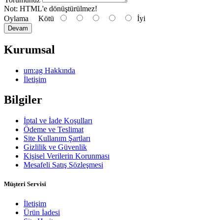
Not:
HTML'e dönüştürülmez!
Oylama
Kötü
İyi
Devam
Kurumsal
um:ag Hakkında
İletişim
Bilgiler
İptal ve İade Koşulları
Ödeme ve Teslimat
Site Kullanım Şartları
Gizlilik ve Güvenlik
Kişisel Verilerin Korunması
Mesafeli Satış Sözleşmesi
Müşteri Servisi
İletişim
Ürün İadesi