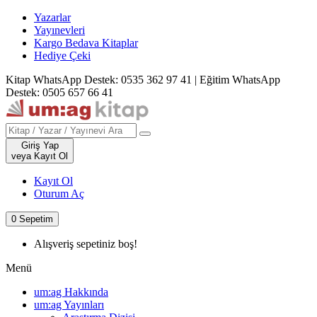
Yazarlar
Yayınevleri
Kargo Bedava Kitaplar
Hediye Çeki
Kitap WhatsApp Destek: 0535 362 97 41
|
Eğitim WhatsApp
Destek: 0505 657 66 41
Giriş Yap
veya Kayıt Ol
Kayıt Ol
Oturum Aç
0
Sepetim
Alışveriş sepetiniz boş!
Menü
um:ag Hakkında
um:ag Yayınları