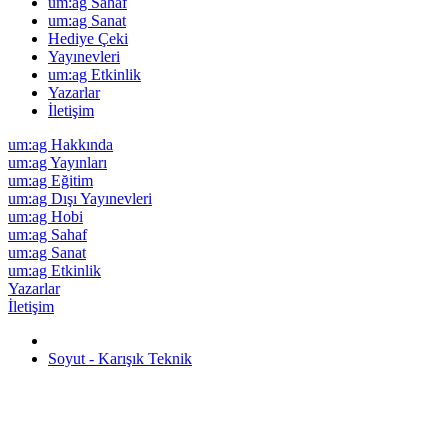
um:ag Sahaf
um:ag Sanat
Hediye Çeki
Yayınevleri
um:ag Etkinlik
Yazarlar
İletişim
um:ag Hakkında
um:ag Yayınları
um:ag Eğitim
um:ag Dışı Yayınevleri
um:ag Hobi
um:ag Sahaf
um:ag Sanat
um:ag Etkinlik
Yazarlar
İletişim
Soyut - Karışık Teknik