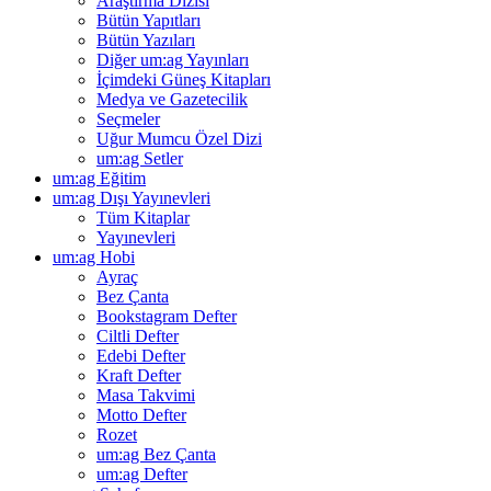
Araştırma Dizisi
Bütün Yapıtları
Bütün Yazıları
Diğer um:ag Yayınları
İçimdeki Güneş Kitapları
Medya ve Gazetecilik
Seçmeler
Uğur Mumcu Özel Dizi
um:ag Setler
um:ag Eğitim
um:ag Dışı Yayınevleri
Tüm Kitaplar
Yayınevleri
um:ag Hobi
Ayraç
Bez Çanta
Bookstagram Defter
Ciltli Defter
Edebi Defter
Kraft Defter
Masa Takvimi
Motto Defter
Rozet
um:ag Bez Çanta
um:ag Defter