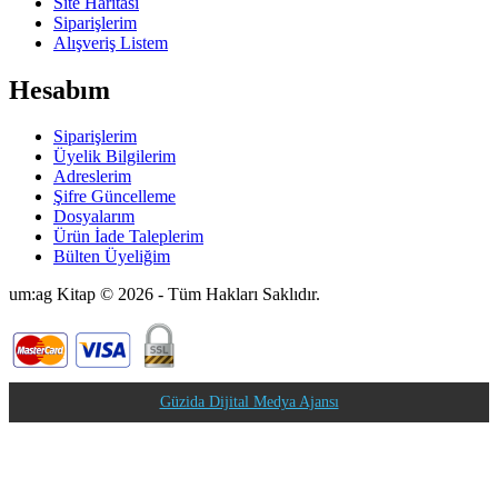
Site Haritası
Siparişlerim
Alışveriş Listem
Hesabım
Siparişlerim
Üyelik Bilgilerim
Adreslerim
Şifre Güncelleme
Dosyalarım
Ürün İade Taleplerim
Bülten Üyeliğim
um:ag Kitap © 2026 - Tüm Hakları Saklıdır.
Güzida Dijital Medya Ajansı