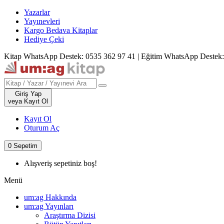
Yazarlar
Yayınevleri
Kargo Bedava Kitaplar
Hediye Çeki
Kitap WhatsApp Destek: 0535 362 97 41
|
Eğitim WhatsApp Destek:
Giriş Yap
veya Kayıt Ol
Kayıt Ol
Oturum Aç
0
Sepetim
Alışveriş sepetiniz boş!
Menü
um:ag Hakkında
um:ag Yayınları
Araştırma Dizisi