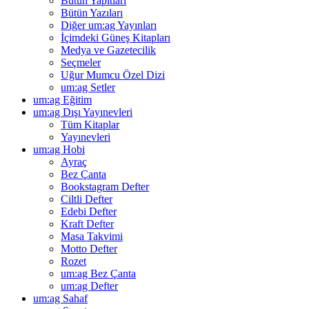
Bütün Yapıtları
Bütün Yazıları
Diğer um:ag Yayınları
İçimdeki Güneş Kitapları
Medya ve Gazetecilik
Seçmeler
Uğur Mumcu Özel Dizi
um:ag Setler
um:ag Eğitim
um:ag Dışı Yayınevleri
Tüm Kitaplar
Yayınevleri
um:ag Hobi
Ayraç
Bez Çanta
Bookstagram Defter
Ciltli Defter
Edebi Defter
Kraft Defter
Masa Takvimi
Motto Defter
Rozet
um:ag Bez Çanta
um:ag Defter
um:ag Sahaf