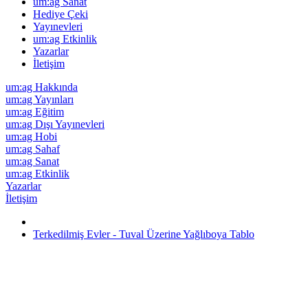
um:ag Sanat
Hediye Çeki
Yayınevleri
um:ag Etkinlik
Yazarlar
İletişim
um:ag Hakkında
um:ag Yayınları
um:ag Eğitim
um:ag Dışı Yayınevleri
um:ag Hobi
um:ag Sahaf
um:ag Sanat
um:ag Etkinlik
Yazarlar
İletişim
Terkedilmiş Evler - Tuval Üzerine Yağlıboya Tablo