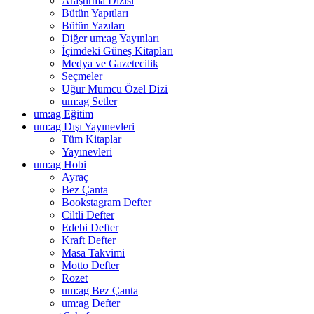
Araştırma Dizisi
Bütün Yapıtları
Bütün Yazıları
Diğer um:ag Yayınları
İçimdeki Güneş Kitapları
Medya ve Gazetecilik
Seçmeler
Uğur Mumcu Özel Dizi
um:ag Setler
um:ag Eğitim
um:ag Dışı Yayınevleri
Tüm Kitaplar
Yayınevleri
um:ag Hobi
Ayraç
Bez Çanta
Bookstagram Defter
Ciltli Defter
Edebi Defter
Kraft Defter
Masa Takvimi
Motto Defter
Rozet
um:ag Bez Çanta
um:ag Defter