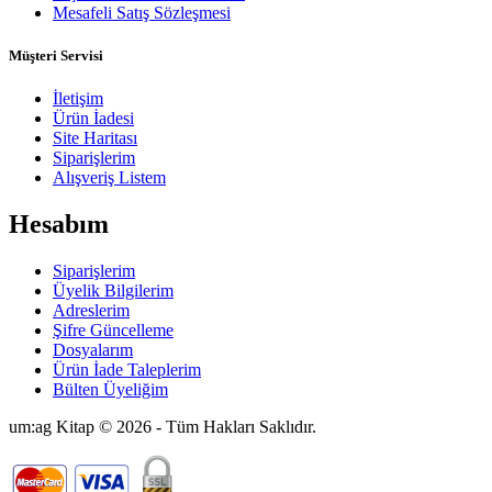
Mesafeli Satış Sözleşmesi
Müşteri Servisi
İletişim
Ürün İadesi
Site Haritası
Siparişlerim
Alışveriş Listem
Hesabım
Siparişlerim
Üyelik Bilgilerim
Adreslerim
Şifre Güncelleme
Dosyalarım
Ürün İade Taleplerim
Bülten Üyeliğim
um:ag Kitap © 2026 - Tüm Hakları Saklıdır.