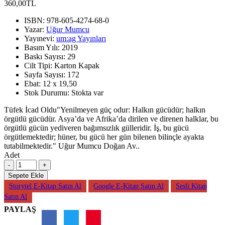
360,00TL
ISBN:
978-605-4274-68-0
Yazar:
Uğur Mumcu
Yayınevi:
um:ag Yayınları
Basım Yılı:
2019
Baskı Sayısı:
29
Cilt Tipi:
Karton Kapak
Sayfa Sayısı:
172
Ebat:
12 x 19,50
Stok Durumu:
Stokta var
Tüfek İcad Oldu"Yenilmeyen güç odur: Halkın gücüdür; halkın
örgütlü gücüdür. Asya’da ve Afrika’da dirilen ve direnen halklar, bu
örgütlü gücün yediveren bağımsızlık gülleridir. İş, bu gücü
örgütlemektedir; hüner, bu gücü her gün bilenen bilinçle ayakta
tutabilmektedir." Uğur Mumcu Doğan Av..
Adet
Sepete Ekle
Storytel E-Kitap Satın Al
Google E-Kitap Satın Al
Sesli Kitap
Satın Al
PAYLAŞ