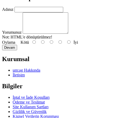
Adınız
Yorumunuz
Not:
HTML'e dönüştürülmez!
Oylama
Kötü
İyi
Devam
Kurumsal
um:ag Hakkında
İletişim
Bilgiler
İptal ve İade Koşulları
Ödeme ve Teslimat
Site Kullanım Şartları
Gizlilik ve Güvenlik
Kişisel Verilerin Korunması