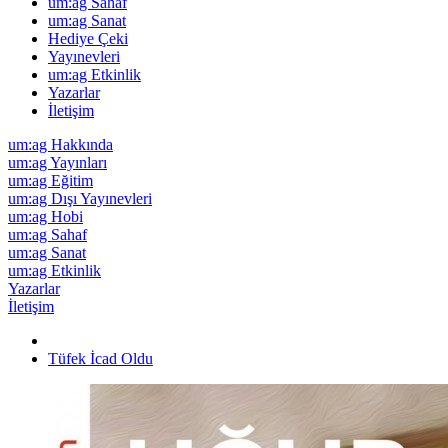
um:ag Sahaf
um:ag Sanat
Hediye Çeki
Yayınevleri
um:ag Etkinlik
Yazarlar
İletişim
um:ag Hakkında
um:ag Yayınları
um:ag Eğitim
um:ag Dışı Yayınevleri
um:ag Hobi
um:ag Sahaf
um:ag Sanat
um:ag Etkinlik
Yazarlar
İletişim
Tüfek İcad Oldu