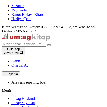
Yazarlar
Yayınevleri
Kargo Bedava Kitaplar
Hediye Çeki
Kitap WhatsApp Destek: 0535 362 97 41
|
Eğitim WhatsApp
Destek: 0505 657 66 41
Giriş Yap
veya Kayıt Ol
Kayıt Ol
Oturum Aç
0
Sepetim
Alışveriş sepetiniz boş!
Menü
um:ag Hakkında
um:ag Yayınları