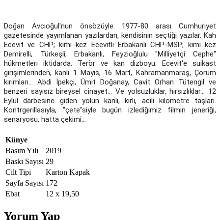
Doğan Avcıoğul'nun önsözüyle. 1977-80 arası Cumhuriyet
gazetesinde yayımlanan yazılardan, kendisinin seçtiği yazılar. Kah
Ecevit ve CHP; kimi kez Ecevitli Erbakanlı CHP-MSP; kimi kez
Demirelli, Türkeşli, Erbakanlı, Feyzioğlulu "Milliyetçi Cephe"
hükmetleri iktidarda. Terör ve kan dizboyu. Ecevit'e suikast
girişimlerinden, kanlı 1 Mayıs, 16 Mart, Kahramanmaraş, Çorum
kırımları... Abdi İpekçi, Ümit Doğanay, Cavit Orhan Tütengil ve
benzeri sayısız bireysel cinayet... Ve yolsuzluklar, hırsızlıklar... 12
Eylül darbesine giden yolun kanlı, kirli, acılı kilometre taşları.
Kontrgerillasıyla, "çete"siyle bugün izlediğimiz filmin jeneriği,
senaryosu, hatta çekimi...
Künye
Basım Yılı
2019
Baskı Sayısı
29
Cilt Tipi
Karton Kapak
Sayfa Sayısı
172
Ebat
12 x 19,50
Yorum Yap