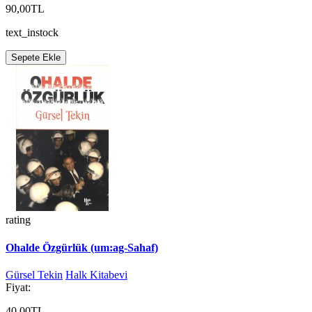
90,00TL
text_instock
Sepete Ekle
rating
Ohalde Özgürlük (um:ag-Sahaf)
Gürsel Tekin
Halk Kitabevi
Fiyat:
40,00TL