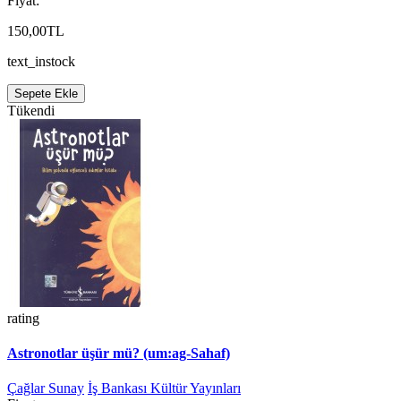
Fiyat:
150,00TL
text_instock
Sepete Ekle
Tükendi
rating
Astronotlar üşür mü? (um:ag-Sahaf)
Çağlar Sunay
İş Bankası Kültür Yayınları