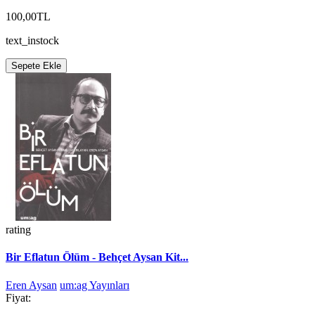
100,00TL
text_instock
Sepete Ekle
rating
Bir Eflatun Ölüm - Behçet Aysan Kit...
Eren Aysan
um:ag Yayınları
Fiyat: