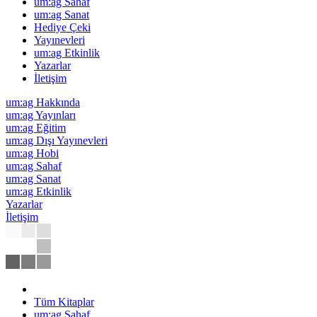
um:ag Sahaf
um:ag Sanat
Hediye Çeki
Yayınevleri
um:ag Etkinlik
Yazarlar
İletişim
um:ag Hakkında
um:ag Yayınları
um:ag Eğitim
um:ag Dışı Yayınevleri
um:ag Hobi
um:ag Sahaf
um:ag Sanat
um:ag Etkinlik
Yazarlar
İletişim
Tüm Kitaplar
um:ag Sahaf