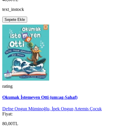
text_instock
Sepete Ekle
rating
Okumak İstemeyen Otti (um:ag-Sahaf)
Defne Ongun Müminoğlu, İpek Ongun
Artemis Çocuk
Fiyat:
80,00TL