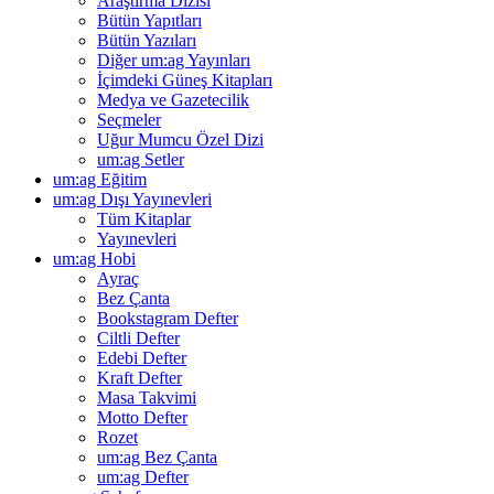
Araştırma Dizisi
Bütün Yapıtları
Bütün Yazıları
Diğer um:ag Yayınları
İçimdeki Güneş Kitapları
Medya ve Gazetecilik
Seçmeler
Uğur Mumcu Özel Dizi
um:ag Setler
um:ag Eğitim
um:ag Dışı Yayınevleri
Tüm Kitaplar
Yayınevleri
um:ag Hobi
Ayraç
Bez Çanta
Bookstagram Defter
Ciltli Defter
Edebi Defter
Kraft Defter
Masa Takvimi
Motto Defter
Rozet
um:ag Bez Çanta
um:ag Defter