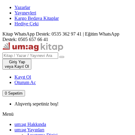
Yazarlar
Yayınevleri
Kargo Bedava Kitaplar
Hediye Çeki
Kitap WhatsApp Destek: 0535 362 97 41
|
Eğitim WhatsApp
Destek: 0505 657 66 41
Giriş Yap
veya Kayıt Ol
Kayıt Ol
Oturum Aç
0
Sepetim
Alışveriş sepetiniz boş!
Menü
um:ag Hakkında
um:ag Yayınları