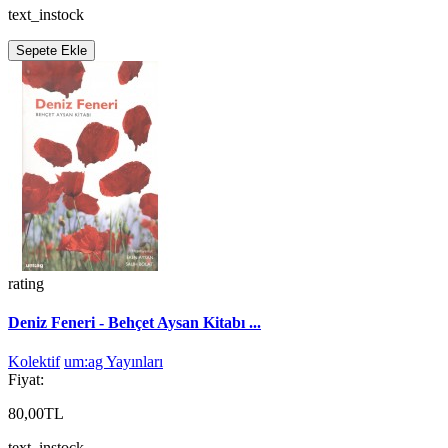
text_instock
Sepete Ekle
rating
Deniz Feneri - Behçet Aysan Kitabı ...
Kolektif
um:ag Yayınları
Fiyat:
80,00TL
text_instock