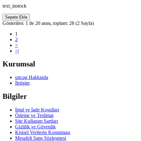
text_instock
Sepete Ekle
Gösterilen: 1 ile 20 arası, toplam: 28 (2 Sayfa)
1
2
>
>|
Kurumsal
um:ag Hakkında
İletişim
Bilgiler
İptal ve İade Koşulları
Ödeme ve Teslimat
Site Kullanım Şartları
Gizlilik ve Güvenlik
Kişisel Verilerin Korunması
Mesafeli Satış Sözleşmesi