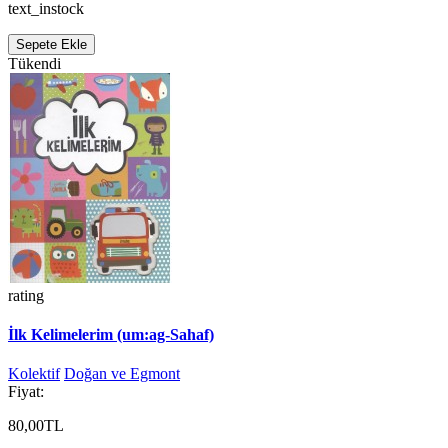
text_instock
Sepete Ekle
Tükendi
rating
İlk Kelimelerim (um:ag-Sahaf)
Kolektif
Doğan ve Egmont
Fiyat:
80,00TL