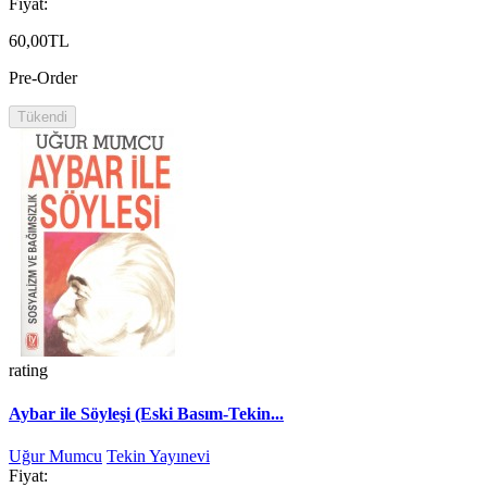
Fiyat:
60,00TL
Pre-Order
Tükendi
rating
Aybar ile Söyleşi (Eski Basım-Tekin...
Uğur Mumcu
Tekin Yayınevi
Fiyat: