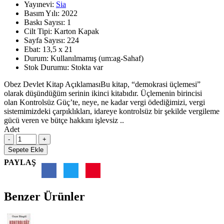
Yayınevi:
Sia
Basım Yılı:
2022
Baskı Sayısı:
1
Cilt Tipi:
Karton Kapak
Sayfa Sayısı:
224
Ebat:
13,5 x 21
Durum:
Kullanılmamış (um:ag-Sahaf)
Stok Durumu:
Stokta var
Obez Devlet Kitap AçıklamasıBu kitap, “demokrasi üçlemesi”
olarak düşündüğüm serinin ikinci kitabıdır. Üçlemenin birincisi
olan Kontrolsüz Güç’te, neye, ne kadar vergi ödediğimizi, vergi
sistemimizdeki çarpıklıkları, idareye kontrolsüz bir şekilde vergileme
gücü veren ve bütçe hakkını işlevsiz ..
Adet
Sepete Ekle
PAYLAŞ
Benzer Ürünler