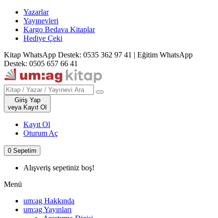
Yazarlar
Yayınevleri
Kargo Bedava Kitaplar
Hediye Çeki
Kitap WhatsApp Destek: 0535 362 97 41
|
Eğitim WhatsApp
Destek: 0505 657 66 41
Giriş Yap
veya Kayıt Ol
Kayıt Ol
Oturum Aç
0
Sepetim
Alışveriş sepetiniz boş!
Menü
um:ag Hakkında
um:ag Yayınları