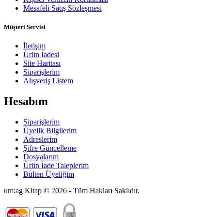
Mesafeli Satış Sözleşmesi
Müşteri Servisi
İletişim
Ürün İadesi
Site Haritası
Siparişlerim
Alışveriş Listem
Hesabım
Siparişlerim
Üyelik Bilgilerim
Adreslerim
Şifre Güncelleme
Dosyalarım
Ürün İade Taleplerim
Bülten Üyeliğim
um:ag Kitap © 2026 - Tüm Hakları Saklıdır.