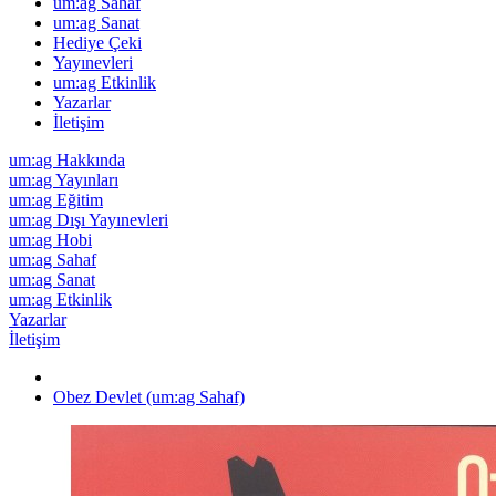
um:ag Sahaf
um:ag Sanat
Hediye Çeki
Yayınevleri
um:ag Etkinlik
Yazarlar
İletişim
um:ag Hakkında
um:ag Yayınları
um:ag Eğitim
um:ag Dışı Yayınevleri
um:ag Hobi
um:ag Sahaf
um:ag Sanat
um:ag Etkinlik
Yazarlar
İletişim
Obez Devlet (um:ag Sahaf)