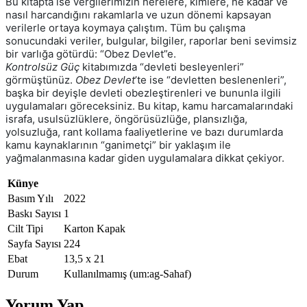
Bu kitapta ise vergilerimizin nerelere, kimlere, ne kadar ve
nasıl harcandığını rakamlarla ve uzun dönemi kapsayan
verilerle ortaya koymaya çalıştım. Tüm bu çalışma
sonucundaki veriler, bulgular, bilgiler, raporlar beni sevimsiz
bir varlığa götürdü: “Obez Devlet”e.
Kontrolsüz Güç
kitabımızda “devleti besleyenleri”
görmüştünüz.
Obez Devlet
’te ise “devletten beslenenleri”,
başka bir deyişle devleti obezleştirenleri ve bununla ilgili
uygulamaları göreceksiniz. Bu kitap, kamu harcamalarındaki
israfa, usulsüzlüklere, öngörüsüzlüğe, plansızlığa,
yolsuzluğa, rant kollama faaliyetlerine ve bazı durumlarda
kamu kaynaklarının “ganimetçi” bir yaklaşım ile
yağmalanmasına kadar giden uygulamalara dikkat çekiyor.
Künye
Basım Yılı
2022
Baskı Sayısı
1
Cilt Tipi
Karton Kapak
Sayfa Sayısı
224
Ebat
13,5 x 21
Durum
Kullanılmamış (um:ag-Sahaf)
Yorum Yap