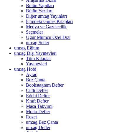
Araştırma Dizisi
Bütün Yapıtları
Bütün Yazıları
Diğer um:ag Yayınları
İçimdeki Güneş Kitapları
Medya ve Gazetecilik
Seçmeler
Uğur Mumcu Özel Dizi
um:ag Setler
um:ag Eğitim
um:ag Dışı Yayınevleri
Tüm Kitaplar
Yayınevleri
um:ag Hobi
Ayraç
Bez Çanta
Bookstagram Defter
Ciltli Defter
Edebi Defter
Kraft Defter
Masa Takvimi
Motto Defter
Rozet
um:ag Bez Çanta
um:ag Defter