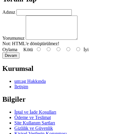
Adınız
Yorumunuz
Not:
HTML'e dönüştürülmez!
Oylama
Kötü
İyi
Devam
Kurumsal
um:ag Hakkında
İletişim
Bilgiler
İptal ve İade Koşulları
Ödeme ve Teslimat
Site Kullanım Şartları
Gizlilik ve Güvenlik
Kişisel Verilerin Korunması